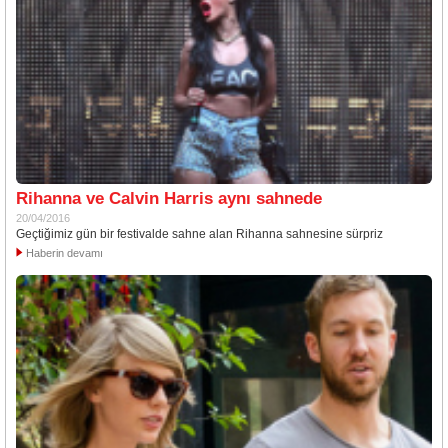
Rihanna ve Calvin Harris aynı sahnede
20/04/2016
Geçtiğimiz gün bir festivalde sahne alan Rihanna sahnesine sürpriz
Haberin devamı