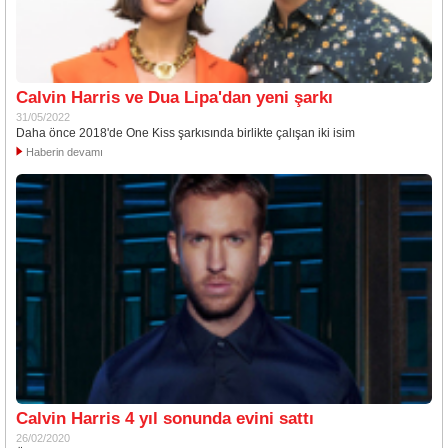
Calvin Harris ve Dua Lipa'dan yeni şarkı
31/05/2022
Daha önce 2018'de One Kiss şarkısında birlikte çalışan iki isim
Haberin devamı
Calvin Harris 4 yıl sonunda evini sattı
26/02/2020