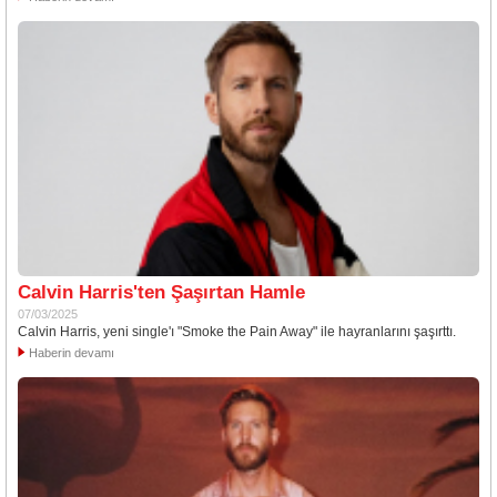
Calvin Harris'ten Şaşırtan Hamle
07/03/2025
Calvin Harris, yeni single'ı "Smoke the Pain Away" ile hayranlarını şaşırttı.
Haberin devamı