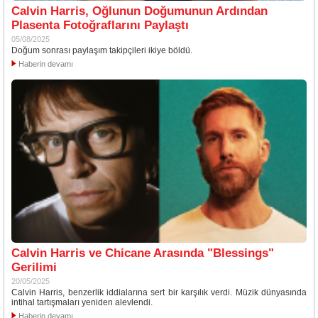
Calvin Harris, Oğlunun Doğumunun Ardından
Plasenta Fotoğraflarını Paylaştı
05/08/2025
Doğum sonrası paylaşım takipçileri ikiye böldü.
Haberin devamı
Calvin Harris ve Chicane Arasında "Blessings"
Gerilimi
20/05/2025
Calvin Harris, benzerlik iddialarına sert bir karşılık verdi. Müzik dünyasında
intihal tartışmaları yeniden alevlendi.
Haberin devamı