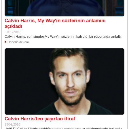
Calvin Harris, My Way'in sözlerinin anlamını
açıkladı
01/10/2016
Calvin Harris, son singleı My Way'in sözlerini, katıldığı bir röportajda anlattı.
Haberin devamı
Calvin Harris'ten şaşırtan itiraf
23/09/2016