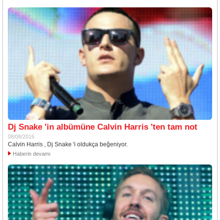
Dj Snake 'in albümüne Calvin Harris 'ten tam not
08/08/2016
Calvin Harris , Dj Snake 'i oldukça beğeniyor.
Haberin devamı