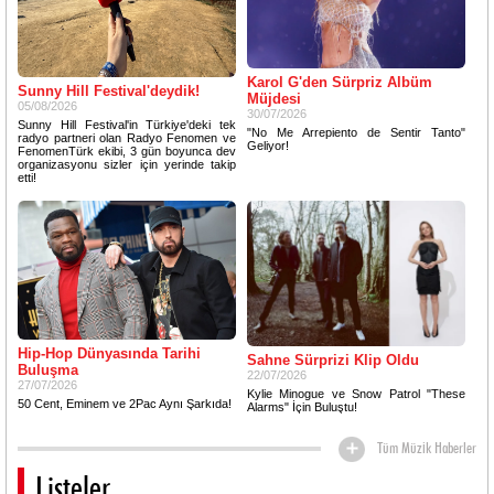
Karol G'den Sürpriz Albüm
Sunny Hill Festival'deydik!
Müjdesi
05/08/2026
30/07/2026
Sunny Hill Festival'in Türkiye'deki tek
"No Me Arrepiento de Sentir Tanto"
radyo partneri olan Radyo Fenomen ve
Geliyor!
FenomenTürk ekibi, 3 gün boyunca dev
organizasyonu sizler için yerinde takip
etti!
Hip-Hop Dünyasında Tarihi
Sahne Sürprizi Klip Oldu
Buluşma
22/07/2026
27/07/2026
Kylie Minogue ve Snow Patrol "These
50 Cent, Eminem ve 2Pac Aynı Şarkıda!
Alarms" İçin Buluştu!
Tüm Müzik Haberler
Listeler