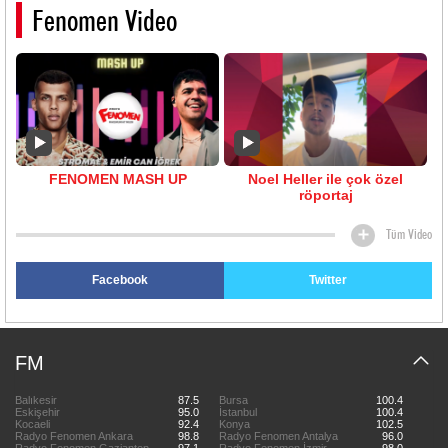
Fenomen Video
FENOMEN MASH UP
Noel Heller ile çok özel
röportaj
Tüm Video
Facebook
Twitter
FM
Balıkesir
87.5
Bursa
100.4
Eskişehir
95.0
İstanbul
100.4
Kocaeli
92.4
Konya
102.5
Radyo Fenomen Ankara
98.8
Radyo Fenomen Antalya
96.0
Radyo Fenomen Gaziantep
97.1
Radyo Fenomen İzmir
98.0