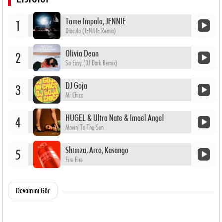
Tame Impala, JENNIE
1
Dracula (JENNIE Remix)
Olivia Dean
2
So Easy (DJ Dark Remix)
DJ Goja
3
Mi Chico
HUGEL & Ultra Nate & Imael Angel
4
Movin' To The Sun
Shimza, Arco, Kasango
5
Fire Fire
Devamını Gör