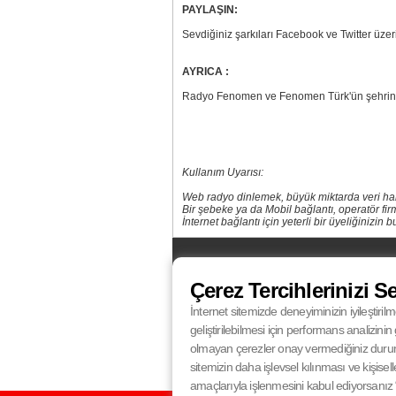
PAYLAŞIN:
Sevdiğiniz şarkıları Facebook ve Twitter üzer
AYRICA :
Radyo Fenomen ve Fenomen Türk'ün şehriniz
Kullanım Uyarısı:
Web radyo dinlemek, büyük miktarda veri harc
Bir şebeke ya da Mobil bağlantı, operatör fi
İnternet bağlantı için yeterli bir üyeliğinizi
FM
Balıkesir
87.5
Bursa
100.4
Çerez Tercihlerinizi S
Eskişehir
95.0
İstanbul
100.4
Kocaeli
92.4
Konya
102.5
İnternet sitemizde deneyiminizin iyileştirilm
Radyo Fenomen
Radyo Fenomen
Ankara
98.8
Antalya
96.0
geliştirilebilmesi için performans analizin
Radyo Fenomen
Radyo Fenomen
Gaziantep
97.1
İzmir
98.0
olmayan çerezler onay vermediğiniz durumlar
sitemizin daha işlevsel kılınması ve kişisell
amaçlarıyla işlenmesini kabul ediyorsanız “