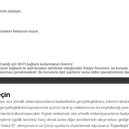
inde paylaşın.
dekini frekansını bulun.
adığı için WI-FI bağlantı kullanmanızı öneririz.
rmanın bağlantı ile ilgili kuralları dahilinde olduğundan Radyo Fenomen, bu konuda
n bulunması gerekmektedir. Bu konularla ilgili şüpheniz varsa lütfen operatörünüze dan
UYDU
MOBİL
UYDU
Türksat 4A Batı Avrupa
eçin
iPHONE
RECIEVER
12.265 Mhz
ANDROID
SYMBOL RATE
27500 Msym/s
esi, size yönelik reklam/pazarlama faaliyetlerinin gerçekleştirilmesi, internet sitesi
FEC
V-Dikey° 5/6
in gerçekleştirilmesi kapsamında üçüncü taraf iş ortaklarımızın da erişebileceği çer
da kullanılmayacaktır. Kişisel verilerinizin size yönelik reklam/pazarlama faaliyetl
eştirme (gizlilik tercihiniz hariç olmak üzere diğer tercihlerinizin siteye tekrar gird
Kabul Et”, etmiyorsanız ve Çerez ayarlarını düzenlemek istiyorsanız “Kişiselleştir” 