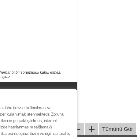
 herhangi bir sorumluluk kabul etmez.
ışınız.
HAKKIMIZDA
KÜNYE
BİZE ULAŞIN
nin daha işlevsel kullanılması ve
YARIŞMA KATILIM KOŞULLARI
ezler kullanılmak istenmektedir. Zorunlu
& SÖZLEŞME
-
erinin gerçekleştirilmesi, internet
GİZLİLİK SÖZLEŞMESİ
+
iğinizde hatırlanmasını sağlamak)
Tümünü Gör
ibaresini seçiniz. Bizim ve üçüncü taraf iş