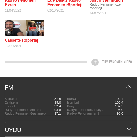
Radyo Fenomen
Ege Balkız Radyo
Justin Wellington
Evren
Fenomen röportajı
Radyo Fenomen özel
röportajı
11/04/2022
02/10/2021
14/07/2021
Cassette Röportaj
16/06/2021
TÜM FENOMEN VİDEO
FM
Balıkesir
87.5
Bursa
100.4
Eskişehir
95.0
İstanbul
100.4
Kocaeli
92.4
Konya
102.5
Radyo Fenomen Ankara
98.8
Radyo Fenomen Antalya
96.0
Radyo Fenomen Gaziantep
97.1
Radyo Fenomen İzmir
98.0
UYDU