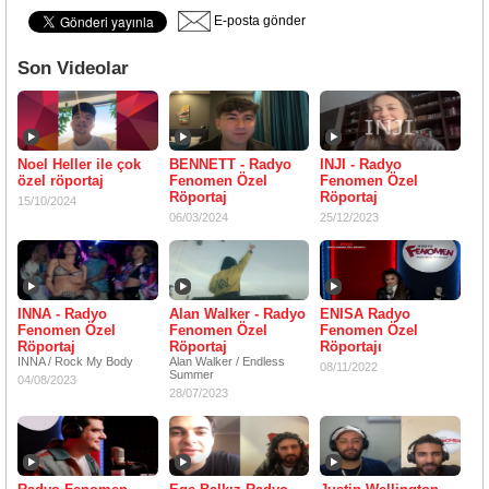
E-posta gönder
Son Videolar
Noel Heller ile çok
BENNETT - Radyo
INJI - Radyo
özel röportaj
Fenomen Özel
Fenomen Özel
Röportaj
Röportaj
15/10/2024
06/03/2024
25/12/2023
INNA - Radyo
Alan Walker - Radyo
ENISA Radyo
Fenomen Özel
Fenomen Özel
Fenomen Özel
Röportaj
Röportaj
Röportajı
INNA / Rock My Body
Alan Walker / Endless
08/11/2022
Summer
04/08/2023
28/07/2023