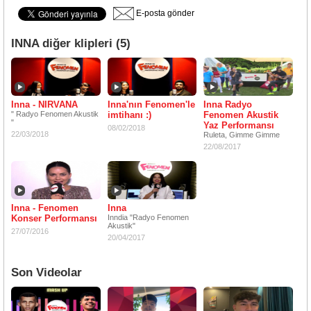
E-posta gönder
INNA diğer klipleri (5)
Inna - NIRVANA
Inna'nın Fenomen'le
Inna Radyo
" Radyo Fenomen Akustik
imtihanı :)
Fenomen Akustik
"
Yaz Performansı
08/02/2018
22/03/2018
Ruleta, Gimme Gimme
22/08/2017
Inna - Fenomen
Inna
Konser Performansı
Inndia "Radyo Fenomen
Akustik"
27/07/2016
20/04/2017
Son Videolar