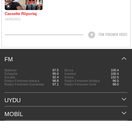
Cassette Röportaj
16/06/2021
TÜM FENOMEN VİDEO
FM
Balıkesir
87.5
Bursa
100.4
Eskişehir
95.0
İstanbul
100.4
Kocaeli
92.4
Konya
102.5
Radyo Fenomen Ankara
98.8
Radyo Fenomen Antalya
96.0
Radyo Fenomen Gaziantep
97.1
Radyo Fenomen İzmir
98.0
UYDU
MOBİL
HAKKIMIZDA