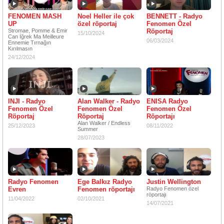
FENOMEN MASH
Noel Heller ile çok
BENNETT - Radyo
UP
özel röportaj
Fenomen Özel
Stromae, Pomme & Emir
Röportaj
15/10/2024
Can İğrek Ma Meilleure
06/03/2024
Ennemie Tırnağın
Kırılmasın
24/12/2024
INJI - Radyo
Alan Walker - Radyo
ENISA Radyo
Fenomen Özel
Fenomen Özel
Fenomen Özel
Röportaj
Röportaj
Röportajı
Alan Walker / Endless
25/12/2023
08/11/2022
Summer
28/07/2023
Radyo Fenomen
Ege Balkız Radyo
Justin Wellington
Evren
Fenomen röportajı
Radyo Fenomen özel
röportajı
11/04/2022
02/10/2021
14/07/2021