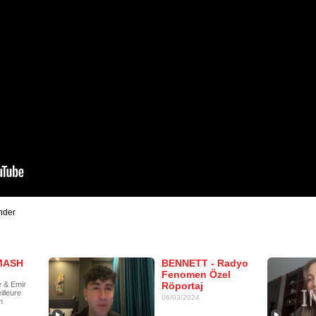
nder
MASH
BENNETT - Radyo
Fenomen Özel
 & Emir
Röportaj
lleure
06/03/2024
n