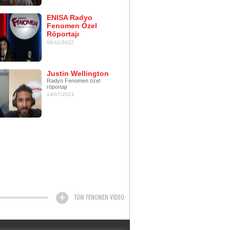
ENISA Radyo
Fenomen Özel
Röportajı
08/11/2022
Justin Wellington
Radyo Fenomen özel
röportajı
14/07/2021
TÜM FENOMEN VİDEO