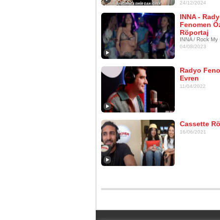
24/12/2024
INNA - Rad
Fenomen Öz
Röportaj
INNA / Rock My
04/08/2023
Radyo Fen
Evren
11/04/2022
Cassette Rö
16/06/2021