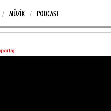
MÜZIK
PODCAST
öportaj