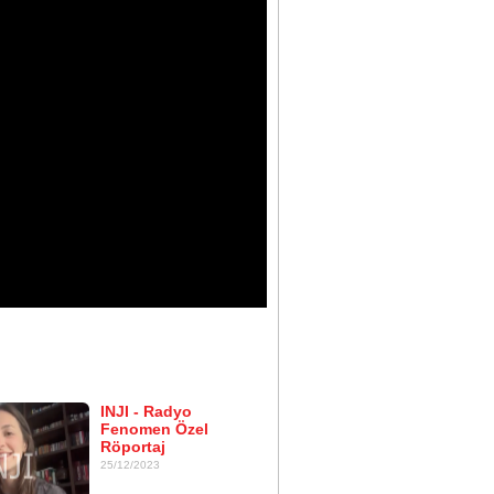
INJI - Radyo
Fenomen Özel
Röportaj
25/12/2023