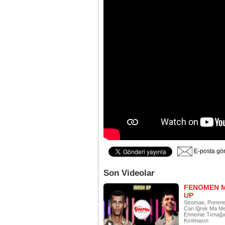
E-posta gö
Son Videolar
FENOMEN 
UP
Stromae, Pomme
Can İğrek Ma Mei
Ennemie Tırnağı
Kırılmasın