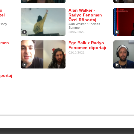
yo
Alan Walker -
el
Radyo Fenomen
Özel Röportaj
 Body
Alan Walker / Endless
Summer
28/07/2023
omen
Ege Balkız Radyo
Fenomen röportajı
02/10/2021
portaj