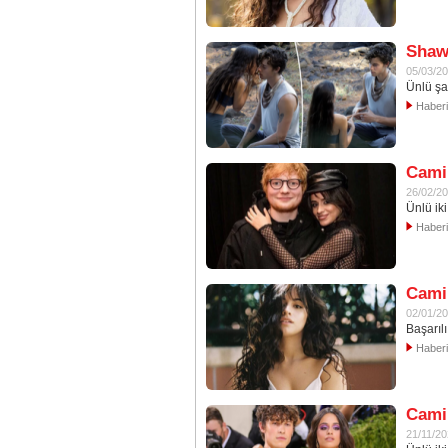
Shaw
05/03/2
Ünlü şa
Haber
Camil
26/02/2
Ünlü ik
Haber
Camil
02/01/2
Başarıl
Haber
Camil
21/11/2