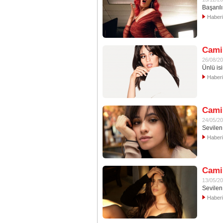
Başarıl
Haber
Camil
26/08/2
Ünlü is
Haber
Cami
24/05/2
Sevilen
Haber
Camil
13/05/2
Sevilen
Haber