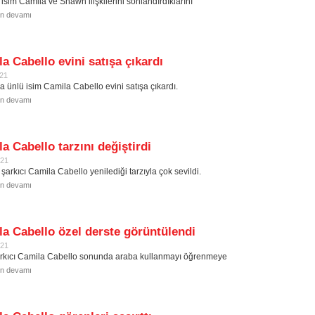
 isim Camila ve Shawn ilişkilerini sonlandırdıklarını
in devamı
a Cabello evini satışa çıkardı
021
 ünlü isim Camila Cabello evini satışa çıkardı.
in devamı
a Cabello tarzını değiştirdi
021
şarkıcı Camila Cabello yenilediği tarzıyla çok sevildi.
in devamı
a Cabello özel derste görüntülendi
021
rkıcı Camila Cabello sonunda araba kullanmayı öğrenmeye
in devamı