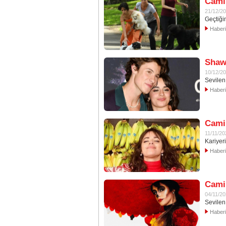
Camil
21/12/2
Geçtiği
Haber
Shawn
10/12/2
Sevilen
Haber
Camil
11/11/20
Kariyer
Haber
Camil
04/11/2
Sevilen
Haber