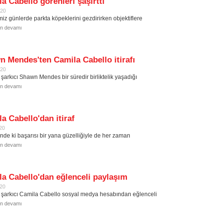
a Cabello görenleri şaşırttı
020
miz günlerde parkta köpeklerini gezdirirken objektiflere
in devamı
 Mendes'ten Camila Cabello itirafı
020
 şarkıcı Shawn Mendes bir süredir birliktelik yaşadığı
in devamı
a Cabello'dan itiraf
20
inde ki başarısı bir yana güzelliğiyle de her zaman
in devamı
a Cabello'dan eğlenceli paylaşım
020
 şarkıcı Camila Cabello sosyal medya hesabından eğlenceli
in devamı