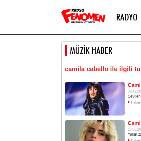
RADYO
MÜZİK HABER
camila cabello ile ilgili t
Camil
09/12/2
Sevilen
Haber
Camil
23/06/2
Yakın z
Haber