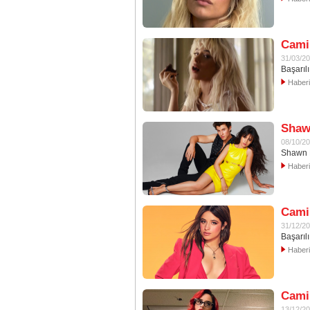
Camil
31/03/2
Başarılı
Haber
Shaw
08/10/2
Shawn M
Haber
Cami
31/12/2
Başarıl
Haber
Camil
13/12/2