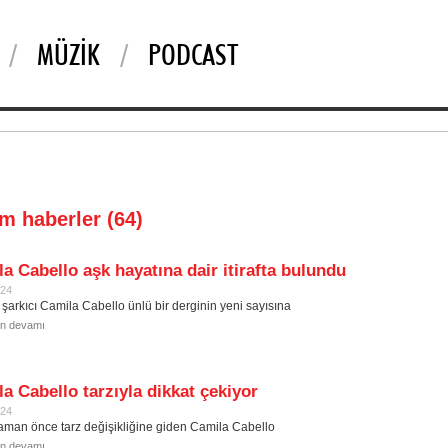
MÜZIK
PODCAST
üm haberler (64)
a Cabello aşk hayatına dair itirafta bulundu
024
 şarkıcı Camila Cabello ünlü bir derginin yeni sayısına
in devamı
a Cabello tarzıyla dikkat çekiyor
024
aman önce tarz değişikliğine giden Camila Cabello
in devamı