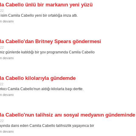
a Cabello ünlü bir markanın yeni yüzü
022
isim Camila Cabello yeni bir ortaklığa imza attı.
in devamı
la Cabello'dan Britney Spears göndermesi
022
miz günlerde katıldığı bir şov programında Camila Cabello
in devamı
a Cabello kilolarıyla gündemde
022
kıcı Camila Cabello'nun aldığı kilolarla başı dertte.
in devamı
a Cabello'nun talihsiz anı sosyal medyanın gündeminde
022
ayında dans eden Camila Cabello talihsizlik yaşayınca bir
in devamı