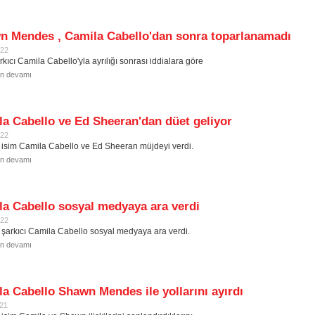
n Mendes , Camila Cabello'dan sonra toparlanamadı
022
rkıcı Camila Cabello'yla ayrılığı sonrası iddialara göre
in devamı
a Cabello ve Ed Sheeran'dan düet geliyor
022
i isim Camila Cabello ve Ed Sheeran müjdeyi verdi.
in devamı
a Cabello sosyal medyaya ara verdi
022
ı şarkıcı Camila Cabello sosyal medyaya ara verdi.
in devamı
a Cabello Shawn Mendes ile yollarını ayırdı
021