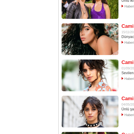
Ünlü iki
Haber
Camil
15/11/2
Dünyaca
Haber
Camil
01/09/2
Sevilen 
Haber
Camil
04/05/2
Ünlü şa
Haber