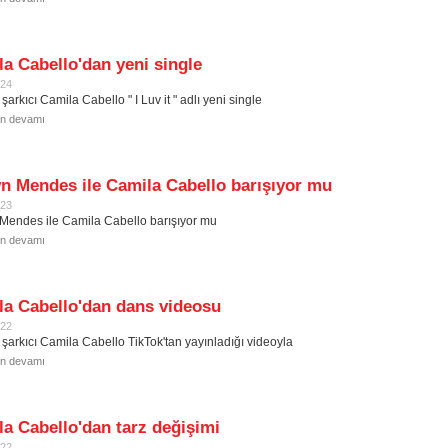
a Cabello'dan yeni single
024
 şarkıcı Camila Cabello " I Luv it " adlı yeni single
in devamı
n Mendes ile Camila Cabello barışıyor mu
023
endes ile Camila Cabello barışıyor mu
in devamı
la Cabello'dan dans videosu
022
ı şarkıcı Camila Cabello TikTok'tan yayınladığı videoyla
in devamı
a Cabello'dan tarz değişimi
022