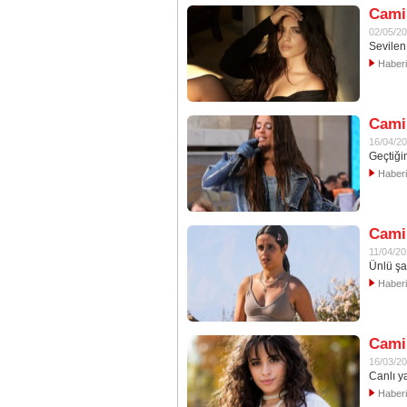
Camil
02/05/2
Sevilen 
Haber
Cami
16/04/2
Geçtiği
Haber
Camil
11/04/2
Ünlü şar
Haber
Camil
16/03/2
Canlı y
Haber