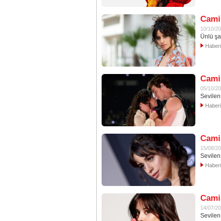
Cami
10/10/2
Ünlü şa
Haber
Camil
05/10/2
Sevilen
Haber
Camil
15/08/2
Sevilen
Haber
Cami
14/07/2
Sevilen 