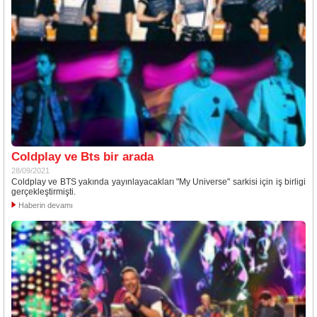
Coldplay ve Bts bir arada
28/09/2021
Coldplay ve BTS yakında yayınlayacakları "My Universe" sarkisi için iş birligi
gerçekleştirmişti.
Haberin devamı