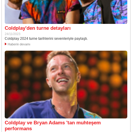
Coldplay'den turne detayları
24/11/2023
Coldplay 2024 turne tarihlerini sevenleriyle paylaştı.
Haberin devamı
Coldplay ve Bryan Adams 'tan muhteşem
performans