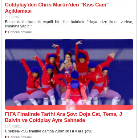
Coldplay'den Chris Martin'den "Kiss Cam"
Açıklaması
21/08/2025
Boston'daki skandalı esprili bir dille hatırlattı: "Hayat size limon verirse,
limonata yapın."
Haberin devamı
FIFA Finalinde Tarihi Ara Şov: Doja Cat, Tems, J
Balvin ve Coldplay Aynı Sahnede
14/07/2025
Chelsea-PSG finaline damga vuran ilk FIFA ara şovu...
Haberin devamı