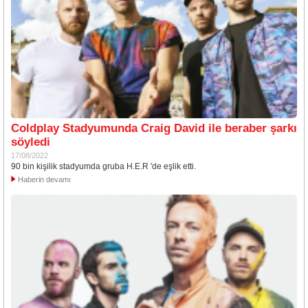
Coldplay Stadyumunda Craig David ile beraber şarkı
söyledi
17/08/2022
90 bin kişilik stadyumda gruba H.E.R 'de eşlik etti.
Haberin devamı