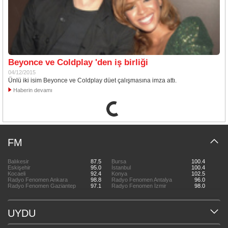
Beyonce ve Coldplay 'den iş birliği
04/12/2015
Ünlü iki isim Beyonce ve Coldplay düet çalışmasına imza attı.
Haberin devamı
FM
Balıkesir
87.5
Bursa
100.4
Eskişehir
95.0
İstanbul
100.4
Kocaeli
92.4
Konya
102.5
Radyo Fenomen Ankara
98.8
Radyo Fenomen Antalya
96.0
Radyo Fenomen Gaziantep
97.1
Radyo Fenomen İzmir
98.0
UYDU