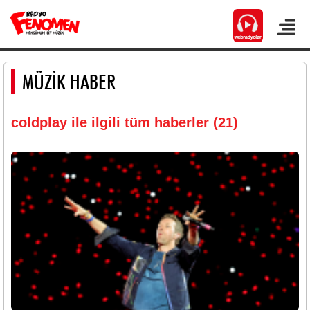
MÜZİK HABER
coldplay ile ilgili tüm haberler (21)