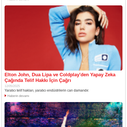
Elton John, Dua Lipa ve Coldplay'den Yapay Zeka
Çağında Telif Hakkı İçin Çağrı
12/05/2025
Yaratıcı telif hakları, yaratıcı endüstrilerin can damarıdır.
Haberin devamı