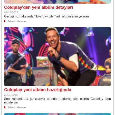
Coldplay'den yeni albüm detayları
01/12/2019
Geçtiğimiz haftalarda " Everday Life " adlı albümlerini çıkaran
Haberin devamı
Coldplay yeni albüm hazırlığında
20/11/2018
Son zamanlarda şarkılarıyla adından oldukça söz ettiren Coldplay 'den
müjde var.
Haberin devamı