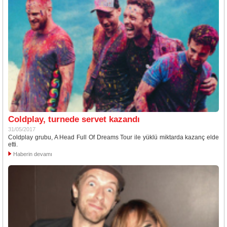
Coldplay, turnede servet kazandı
31/05/2017
Coldplay grubu, A Head Full Of Dreams Tour ile yüklü miktarda kazanç elde
etti.
Haberin devamı