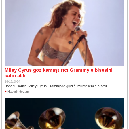
Miley Cyrus göz kamaştırıcı Grammy elbisesini
satın aldı
14/12/2024
Başarılı şarkıcı Miley Cyrus Grammy'de giydiği muhteşem elbiseyi
Haberin devamı