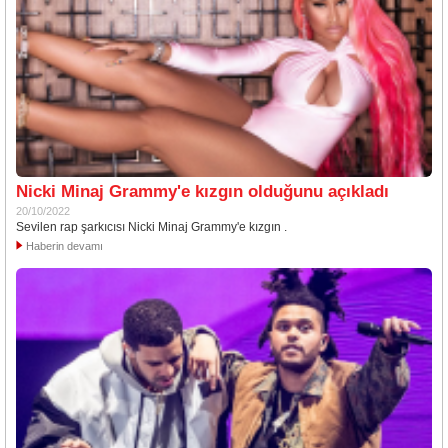
Nicki Minaj Grammy'e kızgın olduğunu açıkladı
20/10/2022
Sevilen rap şarkıcısı Nicki Minaj Grammy'e kızgın .
Haberin devamı