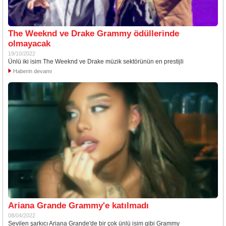
The Weeknd ve Drake Grammy ödüllerinde
olmayacak
19/10/2022
Ünlü iki isim The Weeknd ve Drake müzik sektörünün en prestijli
Haberin devamı
Ariana Grande Grammy'e katılmadı
08/04/2022
Sevilen şarkıcı Ariana Grande'de bir çok ünlü isim gibi Grammy