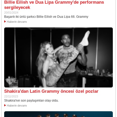
Billie Eilish ve Dua Lipa Grammy'de performans
sergileyecek
20/01/2024
Başarılı iki ünlü şarkıcı Billie Eilish ve Dua Lipa 66. Grammy
Haberin devamı
Shakira'dan Latin Grammy öncesi özel pozlar
22/11/2023
Shakira'nın son paylaşımları olay oldu.
Haberin devamı