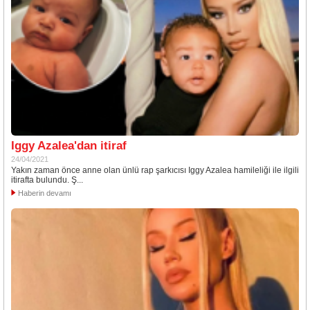
Iggy Azalea'dan itiraf
24/04/2021
Yakın zaman önce anne olan ünlü rap şarkıcısı Iggy Azalea hamileliği ile ilgili
itirafta bulundu. Ş...
Haberin devamı