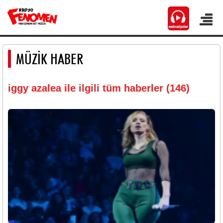
MÜZİK HABER
iggy azalea ile ilgili tüm haberler (146)