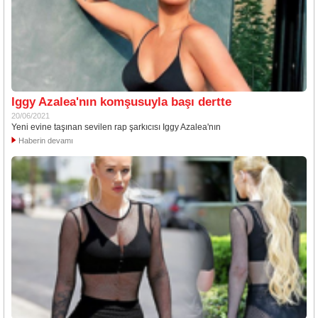
Iggy Azalea'nın komşusuyla başı dertte
20/06/2021
Yeni evine taşınan sevilen rap şarkıcısı Iggy Azalea'nın
Haberin devamı