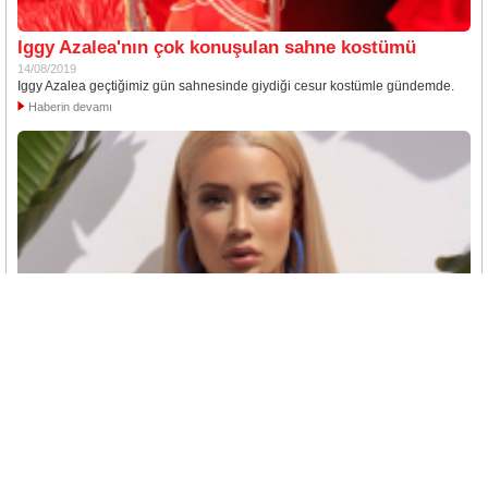
Iggy Azalea'nın çok konuşulan sahne kostümü
14/08/2019
Iggy Azalea geçtiğimiz gün sahnesinde giydiği cesur kostümle gündemde.
Haberin devamı
Iggy Azalea'dan yeni şarkı
01/07/2019
Iggy Azalea yeni şarkısını sevenleriyle paylaştı.
Haberin devamı