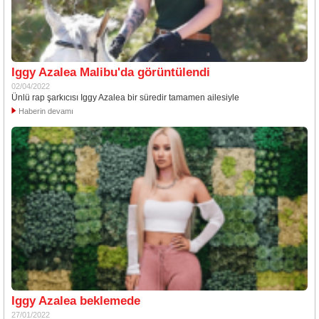
Iggy Azalea Malibu'da görüntülendi
02/04/2022
Ünlü rap şarkıcısı Iggy Azalea bir süredir tamamen ailesiyle
Haberin devamı
Iggy Azalea beklemede
27/01/2022