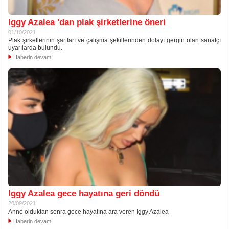
Iggy Azalea 'dan plak şirketlerine öneri
01/10/2021
Plak şirketlerinin şartları ve çalışma şekillerinden dolayı gergin olan sanatçı
uyarılarda bulundu.
Haberin devamı
Iggy Azalea gece hayatına geri döndü
20/09/2021
Anne olduktan sonra gece hayatına ara veren Iggy Azalea
Haberin devamı