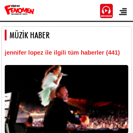
MÜZİK HABER
jennifer lopez ile ilgili tüm haberler (441)