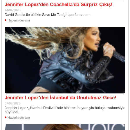
Jennifer Lopez'den Coachella'da Sürpriz Çıkış!
14/04/2026
David Guetta ile birlikte Save Me Tonight performansı...
Haberin devamı
Jennifer Lopez'den İstanbul'da Unutulmaz Gece!
07/08/2025
Jennifer Lopez, İstanbul Festivali'nde binlerce hayranıyla buluştu, sahnesiyle
büyüledi.
Haberin devamı