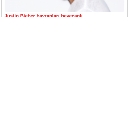
Justin Bieber hayranları heyecanlı
25/09/2024
Yakın zaman önce baba olan ünlü şarkıcı Justin Bieber
Haberin devamı
Justin Bieber'dan yeni proje
07/09/2024
Yakın zaman önce baba olan ve hala bunun heyecanını yaşayan
Haberin devamı