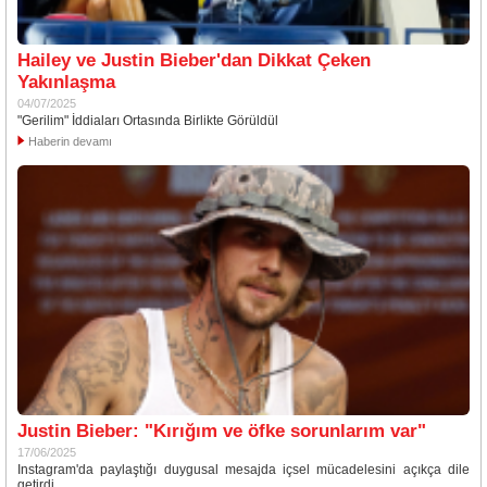
Hailey ve Justin Bieber'dan Dikkat Çeken
Yakınlaşma
04/07/2025
"Gerilim" İddiaları Ortasında Birlikte Görüldül
Haberin devamı
Justin Bieber: "Kırığım ve öfke sorunlarım var"
17/06/2025
Instagram'da paylaştığı duygusal mesajda içsel mücadelesini açıkça dile
getirdi