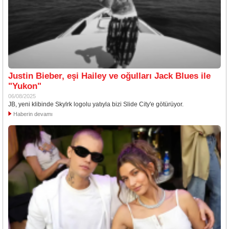
Justin Bieber, eşi Hailey ve oğulları Jack Blues ile
"Yukon"
06/08/2025
JB, yeni klibinde Skylrk logolu yatıyla bizi Slide City'e götürüyor.
Haberin devamı