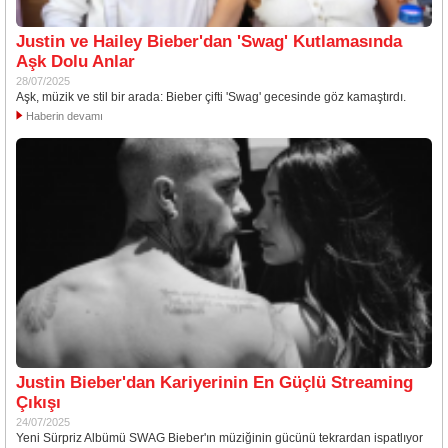
Justin ve Hailey Bieber'dan 'Swag' Kutlamasında
Aşk Dolu Anlar
28/07/2025
Aşk, müzik ve stil bir arada: Bieber çifti 'Swag' gecesinde göz kamaştırdı.
Haberin devamı
Justin Bieber'dan Kariyerinin En Güçlü Streaming
Çıkışı
24/07/2025
Yeni Sürpriz Albümü SWAG Bieber'ın müziğinin gücünü tekrardan ispatlıyor