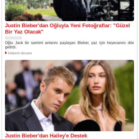
Justin Bieber'dan Oğluyla Yeni Fotoğraflar: "Güzel
Bir Yaz Olacak"
02/06/2025
Oğlu Jack ile samimi anlarını paylaşan Bieber, yaz için heyecanını dile
getirdi.
Haberin devamı
Justin Bieber'dan Hailey'e Destek