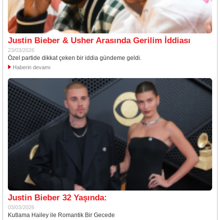
Justin Bieber & Usher Arasında Gerilim İddiası
23/03/2026
Özel partide dikkat çeken bir iddia gündeme geldi.
Haberin devamı
Justin Bieber 32 Yaşında:
03/03/2026
Kutlama Hailey ile Romantik Bir Gecede