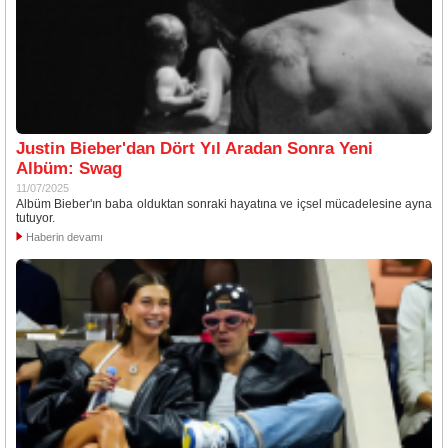
Justin Bieber'dan Dört Yıl Aradan Sonra Yeni
Albüm: Swag
11/07/2025
Albüm Bieber'ın baba olduktan sonraki hayatına ve içsel mücadelesine ayna
tutuyor.
Haberin devamı