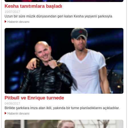
Kesha tanıtımlara başladı
15/07/2017
Uzun bir süre müzik dünyasından geri kalan Kesha yepyeni şarkısıyla
Haberin devamı
Pitbull ve Enrique turnede
04/06/2017
Birlikte şarkılara imza atan ikili, yakında bir turne planladıklarını açıkladılar.
Haberin devamı