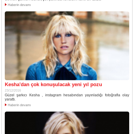
Haberin devamı
Kesha'dan çok konuşulacak yeni yıl pozu
23/12/2016
Güzel şarkıcı Kesha , instagram hesabından yayınladığı fotoğrafla olay
yarattı.
Haberin devamı