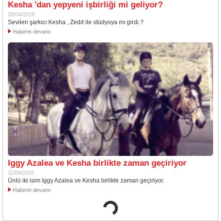
Kesha 'dan yepyeni işbirliği mi geliyor?
28/04/2016
Sevilen şarkıcı Kesha , Zedd ile stüdyoya mı girdi.?
Haberin devamı
Iggy Azalea ve Kesha birlikte zaman geçiriyor
11/04/2016
Ünlü iki isim Iggy Azalea ve Kesha birlikte zaman geçiriyor.
Haberin devamı