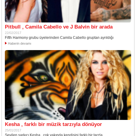
Pitbull , Camila Cabello ve J Balvin bir arada
22/02/2017
Fifth Harmony grubu üyelerinden Camila Cabello gruptan ayrıldığı
Haberin devamı
Kesha , farklı bir müzik tarzıyla dönüyor
25/01/2017
Sevilen şarkıcı Kesha , çok yakında kendisini farklı bir tarzla