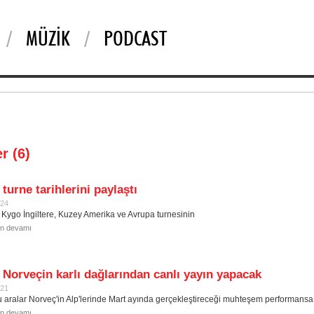
MÜZIK
PODCAST
r (6)
turne tarihlerini paylaştı
024
 Kygo İngiltere, Kuzey Amerika ve Avrupa turnesinin
in devamı
Norveçin karlı dağlarından canlı yayın yapacak
021
 aralar Norveç'in Alp'lerinde Mart ayında gerçekleştireceği muhteşem performansa 
in devamı