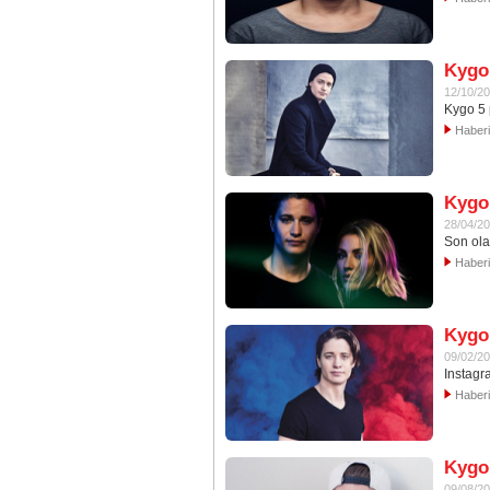
Kygo 
12/10/2
Kygo 5 
Haber
Kygo 
28/04/2
Son ola
Haber
Kygo
09/02/2
Instagr
Haber
Kygo'
09/08/2