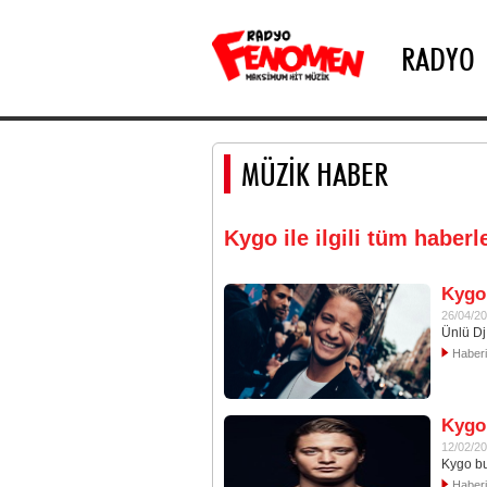
RADYO
MÜZİK HABER
Kygo ile ilgili tüm haberle
Kygo 
26/04/2
Ünlü Dj
Haber
Kygo 
12/02/2
Kygo bu
Haber