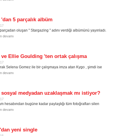
'dan 5 parçalık albüm
017
parçadan oluşan " Stargazing " adını verdiği albümünü yayınladı.
in devamı
ve Ellie Goulding 'ten ortak çalışma
017
rak Selena Gomez ile bir çalışmaya imza atan Kygo , şimdi ise
in devamı
 sosyal medyadan uzaklaşmak mı istiyor?
017
am hesabından bugüne kadar paylaştığı tüm fotoğrafları silen
in devamı
dan yeni single
015