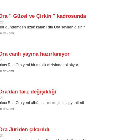
Ora " Güzel ve Çirkin " kadrosunda
022
edir gündemden uzak kalan Rita Ora sevilen dizinin
in devamı
Ora canlı yayına hazırlanıyor
021
kıcı Rita Ora yeni bir müzik dizisinde rol alıyor.
in devamı
Ora'dan tarz değişikliği
021
kıcı Rita Ora yeni albüm tanıtımı için imaj yeniledi.
in devamı
Ora Jüriden çıkarıldı
021