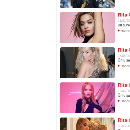
Rita 
21/02/2
Bir sür
Haber
Rita 
25/08/2
Ünlü şar
Haber
Rita 
16/03/2
Ünlü şar
Haber
Rita 
08/03/2