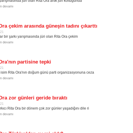
yarışmasında jüri olan Rita Ora artık jüri koltuğunda
in devamı
Ora çekim arasında güneşin tadını çıkarttı
021
ar bir şarkı yarışmasında jüri olan Rita Ora çekim
in devamı
Ora'nın partisine tepki
021
 isim Rita Ora'nın doğum günü parti organizasyonuna ceza
in devamı
Ora zor günleri geride bıraktı
021
rkıcı Rita Ora bir dönem çok zor günler yaşadığını dile ri
in devamı