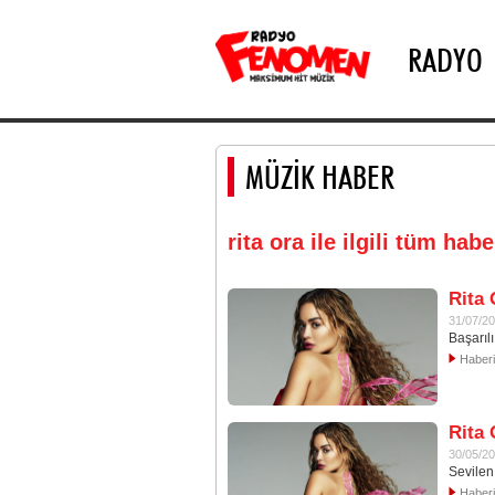
RADYO
MÜZİK HABER
rita ora ile ilgili tüm habe
Rita 
31/07/2
Başarılı
Haber
Rita 
30/05/2
Sevilen
Haber