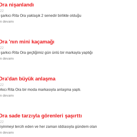
Ora nişanlandı
022
şarkıcı Rita Ora yaklaşık 2 senedir birlikte olduğu
in devamı
Ora 'nın mini kaçamağı
022
 şarkıcı Rita Ora geçtiğimiz gün ünlü bir markayla yaptığı
in devamı
 Ora'dan büyük anlaşma
022
rkıcı Rita Ora bir moda markasıyla anlaşma yaptı.
in devamı
Ora sade tarzıyla görenleri şaşırttı
022
 giyinmeyi tercih eden ve her zaman iddiasıyla gündem olan
in devamı