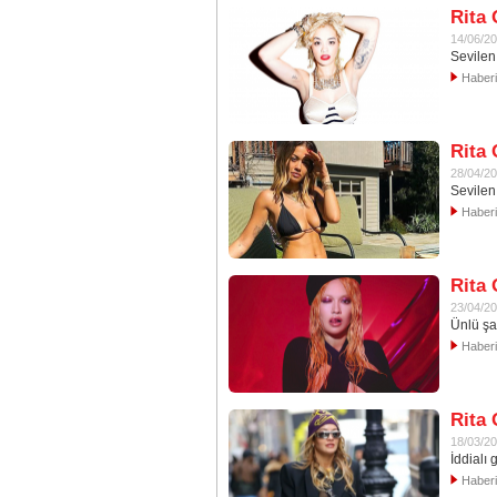
Rita 
14/06/2
Sevilen 
Haber
Rita 
28/04/2
Sevilen
Haber
Rita
23/04/2
Ünlü şa
Haber
Rita 
18/03/2
İddialı
Haber