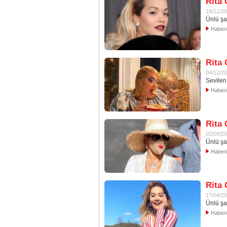
Rita 
18/12/2
Ünlü şa
Haber
Rita 
04/12/2
Sevilen 
Haber
Rita 
02/09/2
Ünlü şar
Haber
Rita 
17/04/2
Ünlü şar
Haber