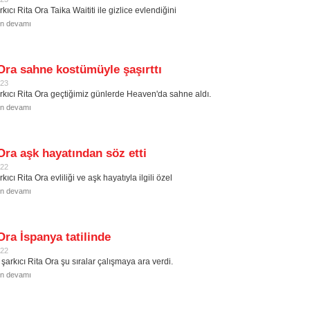
kıcı Rita Ora Taika Waititi ile gizlice evlendiğini
in devamı
Ora sahne kostümüyle şaşırttı
023
rkıcı Rita Ora geçtiğimiz günlerde Heaven'da sahne aldı.
in devamı
Ora aşk hayatından söz etti
022
kıcı Rita Ora evliliği ve aşk hayatıyla ilgili özel
in devamı
Ora İspanya tatilinde
022
şarkıcı Rita Ora şu sıralar çalışmaya ara verdi.
in devamı