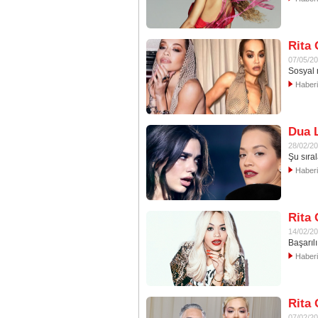
Rita 
07/05/2
Sosyal 
Haber
Dua L
28/02/2
Şu sıra
Haber
Rita 
14/02/2
Başarıl
Haber
Rita 
07/02/2