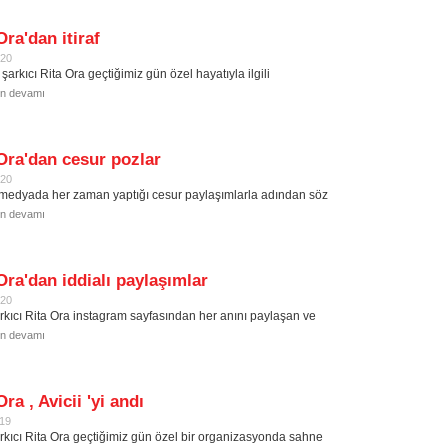
Ora'dan itiraf
020
şarkıcı Rita Ora geçtiğimiz gün özel hayatıyla ilgili
in devamı
Ora'dan cesur pozlar
020
medyada her zaman yaptığı cesur paylaşımlarla adından söz
in devamı
Ora'dan iddialı paylaşımlar
020
rkıcı Rita Ora instagram sayfasından her anını paylaşan ve
in devamı
Ora , Avicii 'yi andı
019
rkıcı Rita Ora geçtiğimiz gün özel bir organizasyonda sahne