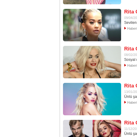
Rita 
09/04/2
Sevilen 
Haber
Rita 
08/02/2
Sosyal 
Haber
Rita 
13/01/2
Ünlü şa
Haber
Rita 
11/12/2
Ünlü şa