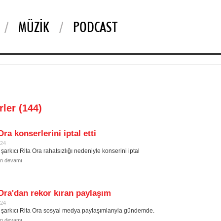
MÜZIK
PODCAST
rler (144)
Ora konserlerini iptal etti
024
 şarkıcı Rita Ora rahatsızlığı nedeniyle konserini iptal
in devamı
Ora'dan rekor kıran paylaşım
024
 şarkıcı Rita Ora sosyal medya paylaşımlarıyla gündemde.
in devamı