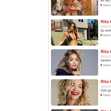
Bir ses 
Haber
Rita 
05/03/2
Şu sıral
Haber
Rita 
02/02/2
Sevilen
Haber
Rita 
03/01/2
Ünlü şa
Haber