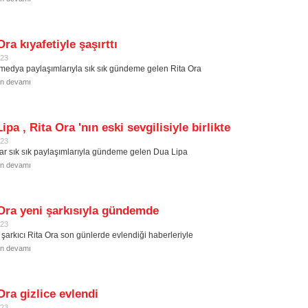
Ora kıyafetiyle şaşırttı
023
medya paylaşımlarıyla sık sık gündeme gelen Rita Ora
in devamı
ipa , Rita Ora 'nın eski sevgilisiyle birlikte
023
lar sık sık paylaşımlarıyla gündeme gelen Dua Lipa
in devamı
Ora yeni şarkısıyla gündemde
023
ı şarkıcı Rita Ora son günlerde evlendiği haberleriyle
in devamı
Ora gizlice evlendi
023