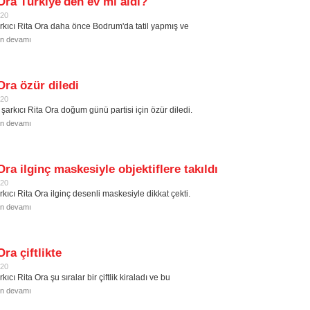
Ora Türkiye'den ev mi aldı?
020
rkıcı Rita Ora daha önce Bodrum'da tatil yapmış ve
in devamı
Ora özür diledi
020
şarkıcı Rita Ora doğum günü partisi için özür diledi.
in devamı
Ora ilginç maskesiyle objektiflere takıldı
020
kıcı Rita Ora ilginç desenli maskesiyle dikkat çekti.
in devamı
Ora çiftlikte
020
kıcı Rita Ora şu sıralar bir çiftlik kiraladı ve bu
in devamı