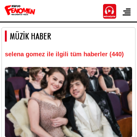
MÜZİK HABER
selena gomez ile ilgili tüm haberler (440)