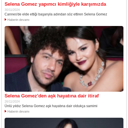
Selena Gomez yapımcı kimliğiyle karşımızda
30/11/2024
Cannes'de elde ettiği başarıyla adından söz ettiren Selena Gomez
Haberin devamı
Selena Gomez'den aşk hayatına dair itiraf
26/11/2024
Ünlü yıldız Selena Gomez aşk hayatına dair oldukça samimi
Haberin devamı