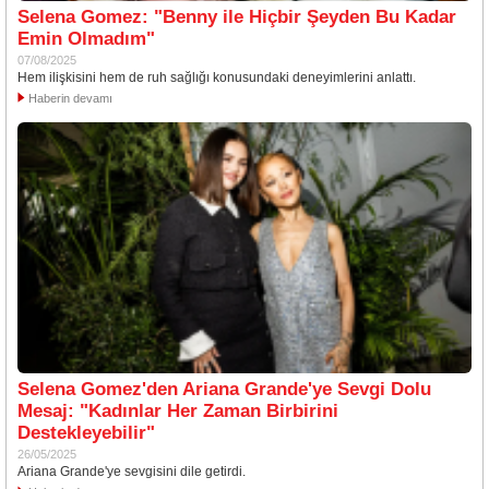
Selena Gomez: "Benny ile Hiçbir Şeyden Bu Kadar
Emin Olmadım"
07/08/2025
Hem ilişkisini hem de ruh sağlığı konusundaki deneyimlerini anlattı.
Haberin devamı
Selena Gomez'den Ariana Grande'ye Sevgi Dolu
Mesaj: "Kadınlar Her Zaman Birbirini
Destekleyebilir"
26/05/2025
Ariana Grande'ye sevgisini dile getirdi.