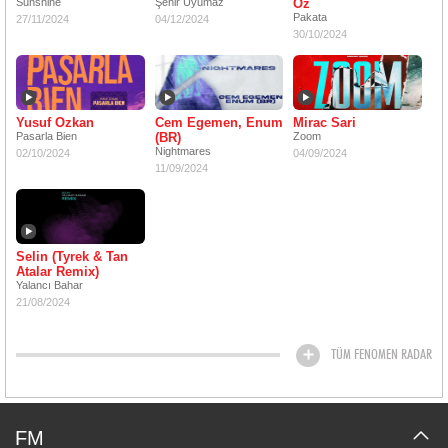
Sunshine
Şehir Uyumaz
Oz
Pakata
27/11/2024
04/12/2024
30/10/2024
Yusuf Ozkan
Cem Egemen, Enum
Mirac Sari
Pasarla Bien
(BR)
Zoom
Nightmares
02/10/2024
04/09/2024
11/09/2024
Selin (Tyrek & Tan
Atalar Remix)
Yalancı Bahar
21/08/2024
TÜM FENOMEN RADAR
FM