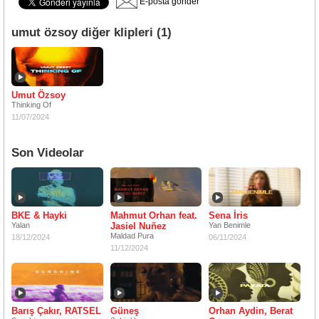
E-posta gönder
umut özsoy diğer klipleri (1)
Umut Özsoy
Thinking Of
11/07/2024
Son Videolar
BKE & Hayki
Mahmut Orhan feat.
Sena İris
Yalan
Jasiel Nuñez
Yan Benimle
Maldad Pura
18/12/2024
06/11/2024
11/12/2024
Barış Çakır, RATSEL
Güneş
Orhan Aydin, Berat