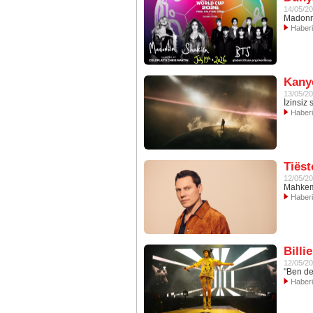
14/05/2
Madonn
Haber
Kanye
13/05/2
İzinsiz
Haber
Tiëst
12/05/2
Mahkem
Haber
Billi
12/05/2
"Ben de
Haber