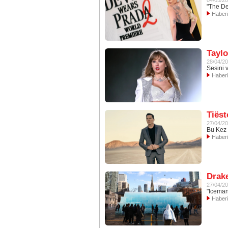
04/05/2
"The De
Haber
Taylo
28/04/2
Sesini 
Haber
Tiëst
27/04/2
Bu Kez 
Haber
Drak
27/04/2
"Iceman
Haber