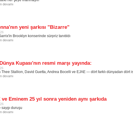
etteki her şeye inanmayın"
in devamı
na'nın yeni şarkısı "Bizarre"
026
arrix'in Brooklyn konserinde sürpriz tanıtıldı
in devamı
Dünya Kupası'nın resmi marşı yayında:
026
hee Stallion, David Guetta, Andrea Bocelli ve EJAE — dört farklı dünyadan dört is
in devamı
 ve Eminem 25 yıl sonra yeniden aynı şarkıda
026
 saygı duruşu
in devamı