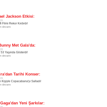
el Jackson Etkisi:
026
i Filmi Rekor Kırdırdı!
in devamı
Bunny Met Gala'da:
026
 53 Yaşında Gösterdi!
in devamı
ra'dan Tarihi Konser:
026
n Kişiyle Copacabana'yı Salladı!
in devamı
Gaga'dan Yeni Şarkılar: