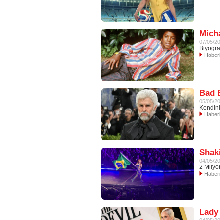
Micha
07/05/2
Biyograf
Haber
Bad 
05/05/2
Kendini
Haber
Shaki
04/05/2
2 Milyo
Haber
Lady 