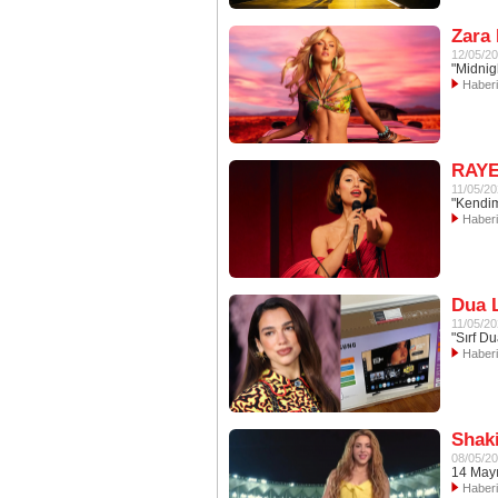
Zara
12/05/2
"Midnig
Haber
RAYE'
11/05/2
"Kendim
Haber
Dua L
11/05/2
"Sırf D
Haber
Shaki
08/05/2
14 Mayı
Haber