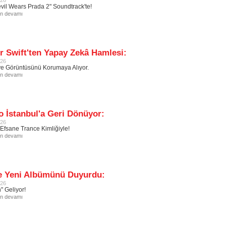
026
vil Wears Prada 2" Soundtrack'te!
in devamı
r Swift'ten Yapay Zekâ Hamlesi:
026
ve Görüntüsünü Korumaya Alıyor.
in devamı
o İstanbul'a Geri Dönüyor:
026
Efsane Trance Kimliğiyle!
in devamı
e Yeni Albümünü Duyurdu:
026
" Geliyor!
in devamı