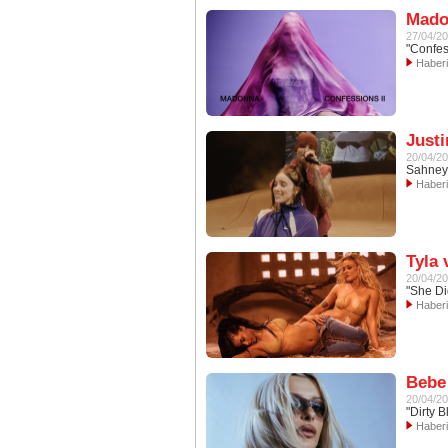
Madon
27/04/2
"Confes
Haber
Justi
20/04/2
Sahneye
Haber
Tyla 
20/04/2
"She Di
Haber
Bebe
20/04/2
"Dirty 
Haber