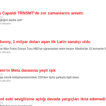
 Capaldi TRNSMT'de zor zamanlarını anlattı:
026
ğlığım darbe aldı"
in devamı
unny, 1 milyar doları aşan ilk Latin sanatçı oldu
026
rar Más Fotos Dünya Turu ABD'ye uğramadan rekor kırıyor. Madrid'de 10 konserle 623
in devamı
m'in Meta davasına yeşil ışık
026
p müzik kütüphanelerindeki 200'den fazla şarkıyla ilgili dava
in devamı
nt eski sevgilisine açtığı davada yargıçları ikna edemedi
026