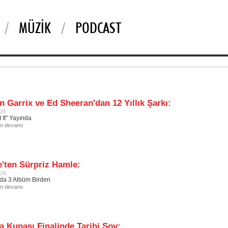
MÜZIK
PODCAST
n Garrix ve Ed Sheeran'dan 12 Yıllık Şarkı:
026
 It" Yayında
in devamı
'ten Sürpriz Hamle:
026
da 3 Albüm Birden
in devamı
 Kupası Finalinde Tarihi Şov: