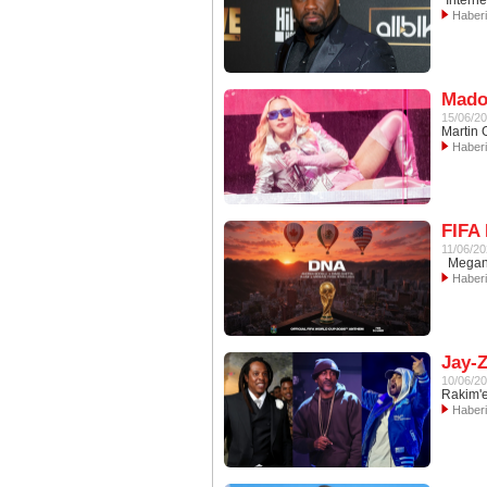
"İntern
Haber
Madon
15/06/2
Martin G
Haber
FIFA 
11/06/2
Megan T
Haber
Jay-Z
10/06/2
Rakim'e
Haber