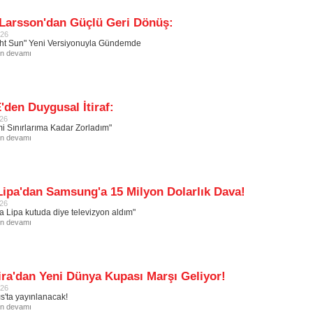
 Larsson'dan Güçlü Geri Dönüş:
026
ht Sun" Yeni Versiyonuyla Gündemde
in devamı
den Duygusal İtiraf:
026
i Sınırlarıma Kadar Zorladım"
in devamı
ipa'dan Samsung'a 15 Milyon Dolarlık Dava!
026
ua Lipa kutuda diye televizyon aldım"
in devamı
ra'dan Yeni Dünya Kupası Marşı Geliyor!
026
s'ta yayınlanacak!
in devamı