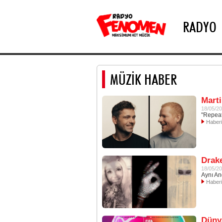
RADYO
MÜZİK HABER
Marti
18/05/2
"Repeat
Haber
Drake
18/05/2
Aynı An
Haber
Dünya