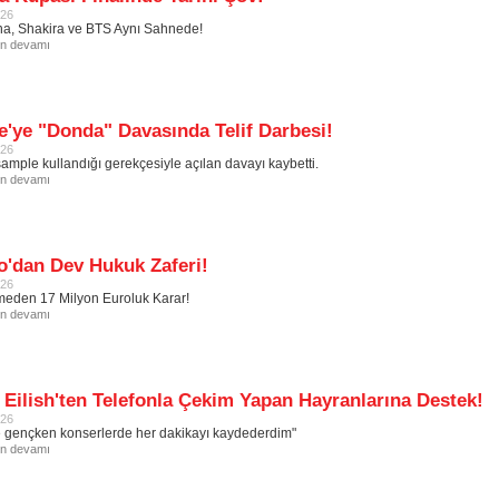
026
a, Shakira ve BTS Aynı Sahnede!
in devamı
'ye "Donda" Davasında Telif Darbesi!
026
 sample kullandığı gerekçesiyle açılan davayı kaybetti.
in devamı
o'dan Dev Hukuk Zaferi!
026
eden 17 Milyon Euroluk Karar!
in devamı
e Eilish'ten Telefonla Çekim Yapan Hayranlarına Destek!
026
 gençken konserlerde her dakikayı kaydederdim"
in devamı