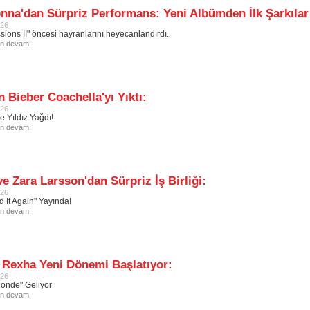
na'dan Sürpriz Performans: Yeni Albümden İlk Şarkılar
026
sions II" öncesi hayranlarını heyecanlandırdı.
in devamı
n Bieber Coachella'yı Yıktı:
026
 Yıldız Yağdı!
in devamı
ve Zara Larsson'dan Sürpriz İş Birliği:
026
d It Again" Yayında!
in devamı
 Rexha Yeni Dönemi Başlatıyor:
026
Blonde" Geliyor
in devamı