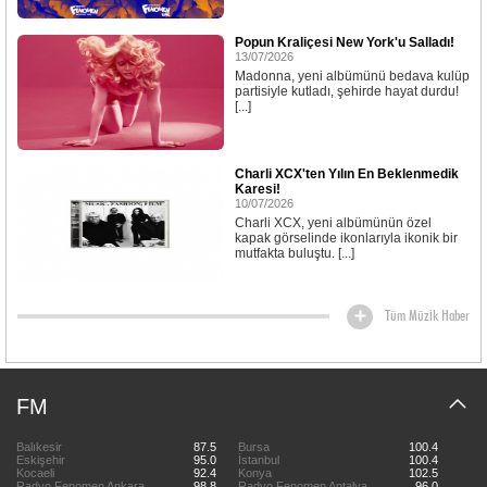
Popun Kraliçesi New York'u Salladı!
13/07/2026
Madonna, yeni albümünü bedava kulüp
partisiyle kutladı, şehirde hayat durdu!
[...]
Charli XCX'ten Yılın En Beklenmedik
Karesi!
10/07/2026
Charli XCX, yeni albümünün özel
kapak görselinde ikonlarıyla ikonik bir
mutfakta buluştu. [...]
Tüm Müzik Haber
FM
Balıkesir
87.5
Bursa
100.4
Eskişehir
95.0
İstanbul
100.4
Kocaeli
92.4
Konya
102.5
Radyo Fenomen Ankara
98.8
Radyo Fenomen Antalya
96.0