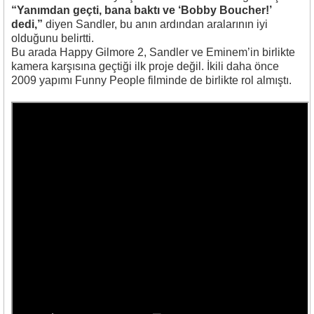
“Yanımdan geçti, bana baktı ve ‘Bobby Boucher!’
dedi,”
diyen Sandler, bu anın ardından aralarının iyi
olduğunu belirtti.
Bu arada
Happy Gilmore 2
, Sandler ve Eminem’in birlikte
kamera karşısına geçtiği ilk proje değil. İkili daha önce
2009 yapımı
Funny People
filminde de birlikte rol almıştı.