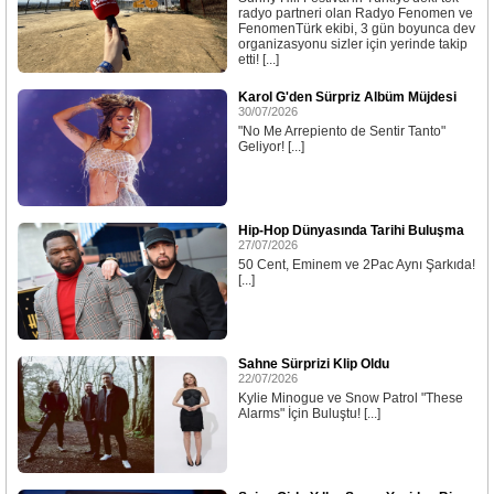
radyo partneri olan Radyo Fenomen ve
FenomenTürk ekibi, 3 gün boyunca dev
organizasyonu sizler için yerinde takip
etti! [...]
Karol G'den Sürpriz Albüm Müjdesi
30/07/2026
"No Me Arrepiento de Sentir Tanto"
Geliyor! [...]
Hip-Hop Dünyasında Tarihi Buluşma
27/07/2026
50 Cent, Eminem ve 2Pac Aynı Şarkıda!
[...]
Sahne Sürprizi Klip Oldu
22/07/2026
Kylie Minogue ve Snow Patrol "These
Alarms" İçin Buluştu! [...]