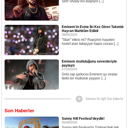
Slim Shady Avı Başlıyor [...]
Eminem'in Evine İki Kez Giren Takıntılı
Hayran Mahkûm Edildi
09/05/2025
"Stan" etkisi mi? Rapçinin hayatını
hedef alan takipçiye hapis cezası [...]
Eminem mutluluğunu sevenleriyle
paylaştı
07/10/2024
Ünlü rap şarkıcısı Eminem şu sıralar
farklı bir mutluluk yaşıyor. [...]
Eminem ile ilgili tüm haberler
Son Haberler
Sunny Hill Festival'deydik!
05/08/2026
Sunny Hill Festival'in Türkiye'deki tek