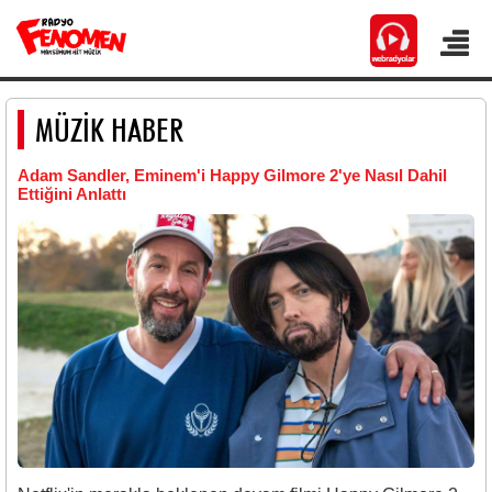
MÜZİK HABER
Adam Sandler, Eminem'i Happy Gilmore 2'ye Nasıl Dahil
Ettiğini Anlattı