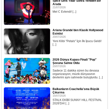
Spice Girls Yıllar Sonra Yeniden Bir
Arada
21/07/2026
Mel C Evlendi! [...]
Ariana Grande'den Klasik Hollywood
Esintisi
20/07/2026
Yeni Klibi "Petals" İçin İlk İpucu Geldi!
[...]
2026 Dünya Kupası Finali "Pop"
Şovuna Sahne Oldu
20/07/2026
Sadece 11 dakika süren bu devasa
organizasyon; müzik dünyasının
devlerini aynı sahnede buluşturdu. [...]
Balkanların Coachella'sına Büyük
Çıkarma
15/07/2026
STALK EKİBİ SUNNY HILL FESTIVAL
2026'DA! [...]