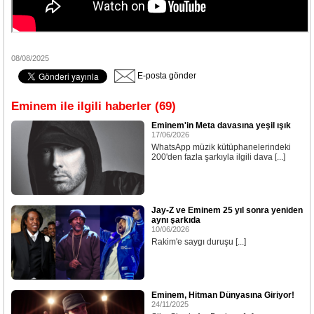
08/08/2025
E-posta gönder
Eminem ile ilgili haberler (69)
Eminem'in Meta davasına yeşil ışık
17/06/2026
WhatsApp müzik kütüphanelerindeki
200'den fazla şarkıyla ilgili dava [...]
Jay-Z ve Eminem 25 yıl sonra yeniden
aynı şarkıda
10/06/2026
Rakim'e saygı duruşu [...]
Eminem, Hitman Dünyasına Giriyor!
24/11/2025