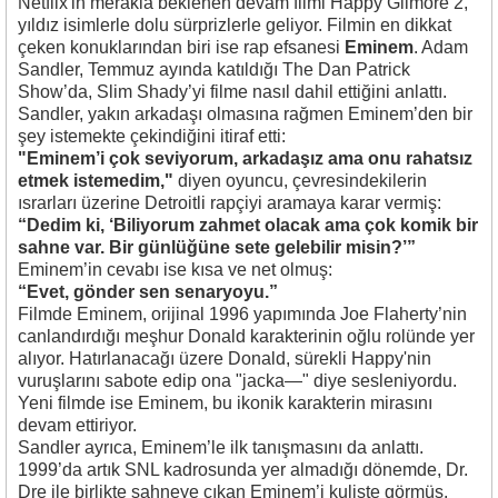
Netflix'in merakla beklenen devam filmi
Happy Gilmore 2
,
yıldız isimlerle dolu sürprizlerle geliyor. Filmin en dikkat
çeken konuklarından biri ise rap efsanesi
Eminem
. Adam
Sandler, Temmuz ayında katıldığı
The Dan Patrick
Show
’da, Slim Shady’yi filme nasıl dahil ettiğini anlattı.
Sandler, yakın arkadaşı olmasına rağmen Eminem’den bir
şey istemekte çekindiğini itiraf etti:
"Eminem’i çok seviyorum, arkadaşız ama onu rahatsız
etmek istemedim,"
diyen oyuncu, çevresindekilerin
ısrarları üzerine Detroitli rapçiyi aramaya karar vermiş:
“Dedim ki, ‘Biliyorum zahmet olacak ama çok komik bir
sahne var. Bir günlüğüne sete gelebilir misin?’”
Eminem’in cevabı ise kısa ve net olmuş:
“Evet, gönder sen senaryoyu.”
Filmde Eminem, orijinal 1996 yapımında Joe Flaherty’nin
canlandırdığı meşhur Donald karakterinin oğlu rolünde yer
alıyor. Hatırlanacağı üzere Donald, sürekli Happy'nin
vuruşlarını sabote edip ona "jacka—" diye sesleniyordu.
Yeni filmde ise Eminem, bu ikonik karakterin mirasını
devam ettiriyor.
Sandler ayrıca, Eminem’le ilk tanışmasını da anlattı.
1999’da artık SNL kadrosunda yer almadığı dönemde, Dr.
Dre ile birlikte sahneye çıkan Eminem’i kuliste görmüş.