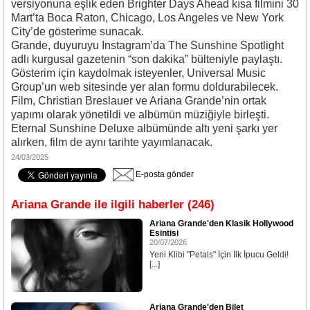
versiyonuna eşlik eden
Brighter Days Ahead
kısa filmini 30
Mart’ta Boca Raton, Chicago, Los Angeles ve New York
City’de gösterime sunacak.
Grande, duyuruyu Instagram’da
The Sunshine Spotlight
adlı kurgusal gazetenin “son dakika” bülteniyle paylaştı.
Gösterim için kaydolmak isteyenler, Universal Music
Group’un web sitesinde yer alan formu doldurabilecek.
Film, Christian Breslauer ve Ariana Grande’nin ortak
yapımı olarak yönetildi ve albümün müziğiyle birleşti.
Eternal Sunshine Deluxe
albümünde altı yeni şarkı yer
alırken, film de aynı tarihte yayımlanacak.
24/03/2025
E-posta gönder
Ariana Grande ile ilgili haberler (246)
Ariana Grande'den Klasik Hollywood
Esintisi
20/07/2026
Yeni Klibi "Petals" İçin İlk İpucu Geldi!
[...]
Ariana Grande'den Bilet