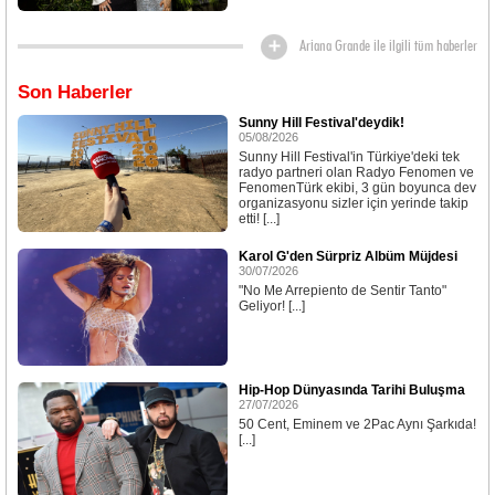
Ariana Grande ile ilgili tüm haberler
Son Haberler
Sunny Hill Festival'deydik!
05/08/2026
Sunny Hill Festival'in Türkiye'deki tek
radyo partneri olan Radyo Fenomen ve
FenomenTürk ekibi, 3 gün boyunca dev
organizasyonu sizler için yerinde takip
etti! [...]
Karol G'den Sürpriz Albüm Müjdesi
30/07/2026
"No Me Arrepiento de Sentir Tanto"
Geliyor! [...]
Hip-Hop Dünyasında Tarihi Buluşma
27/07/2026
50 Cent, Eminem ve 2Pac Aynı Şarkıda!
[...]