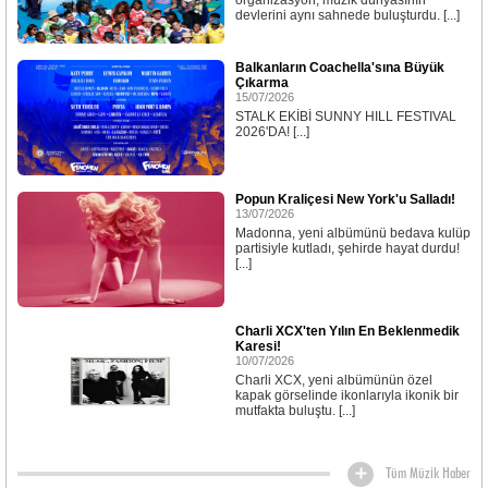
organizasyon; müzik dünyasının
devlerini aynı sahnede buluşturdu. [...]
Balkanların Coachella'sına Büyük
Çıkarma
15/07/2026
STALK EKİBİ SUNNY HILL FESTIVAL
2026'DA! [...]
Popun Kraliçesi New York'u Salladı!
13/07/2026
Madonna, yeni albümünü bedava kulüp
partisiyle kutladı, şehirde hayat durdu!
[...]
Charli XCX'ten Yılın En Beklenmedik
Karesi!
10/07/2026
Charli XCX, yeni albümünün özel
kapak görselinde ikonlarıyla ikonik bir
mutfakta buluştu. [...]
Tüm Müzik Haber