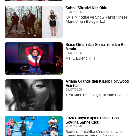
Sahne Sürprizi Klip Oldu
22/07/2026
Kylie Minogue ve Snow Patrol "These
Alarms" İçin Buluştu! [...]
Spice Girls Yıllar Sonra Yeniden Bir
Arada
21/07/2026
Mel C Evlendi! [...]
Ariana Grande'den Klasik Hollywood
Esintisi
20/07/2026
Yeni Klibi "Petals" İçin İlk İpucu Geldi!
[...]
2026 Dünya Kupası Finali "Pop"
Şovuna Sahne Oldu
20/07/2026
Sadece 11 dakika süren bu devasa