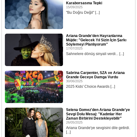
Karaborsasına Tepki
15/09/2025
"Bu Doğru Değil" [...]
Ariana Grande'den Hayranlarına
Müjde: "Gelecek Yıl Sizin İçin Şarkı
Söylemeyi Planlıyorum"
17/07/2025
Sahnelere dönüş sinyali verdi... [...]
Sabrina Carpenter, SZA ve Ariana
Grande Geceye Damga Vurdu
30/06/2025
2025 Kids' Choice Awards [...]
Selena Gomez'den Ariana Grande'ye
Sevgi Dolu Mesaj: "Kadınlar Her
Zaman Birbirini Destekleyebilir"
26/05/2025
Ariana Grande'ye sevgisini dile getirdi.
[...]