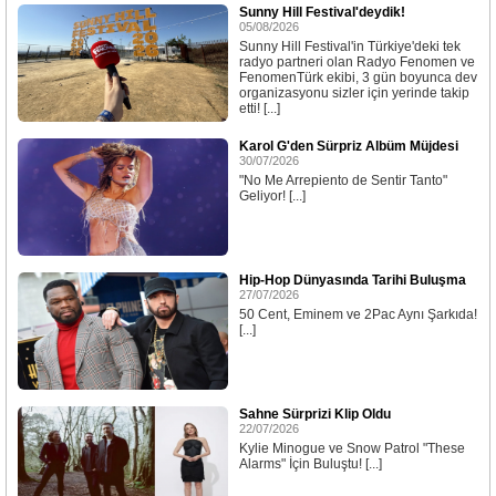
Sunny Hill Festival'deydik!
05/08/2026
Sunny Hill Festival'in Türkiye'deki tek
radyo partneri olan Radyo Fenomen ve
FenomenTürk ekibi, 3 gün boyunca dev
organizasyonu sizler için yerinde takip
etti! [...]
Karol G'den Sürpriz Albüm Müjdesi
30/07/2026
"No Me Arrepiento de Sentir Tanto"
Geliyor! [...]
Hip-Hop Dünyasında Tarihi Buluşma
27/07/2026
50 Cent, Eminem ve 2Pac Aynı Şarkıda!
[...]
Sahne Sürprizi Klip Oldu
22/07/2026
Kylie Minogue ve Snow Patrol "These
Alarms" İçin Buluştu! [...]