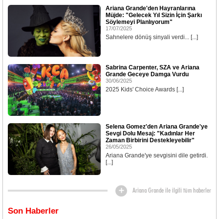
Ariana Grande'den Hayranlarına
Müjde: "Gelecek Yıl Sizin İçin Şarkı
Söylemeyi Planlıyorum"
17/07/2025
Sahnelere dönüş sinyali verdi... [...]
Sabrina Carpenter, SZA ve Ariana
Grande Geceye Damga Vurdu
30/06/2025
2025 Kids' Choice Awards [...]
Selena Gomez'den Ariana Grande'ye
Sevgi Dolu Mesaj: "Kadınlar Her
Zaman Birbirini Destekleyebilir"
26/05/2025
Ariana Grande'ye sevgisini dile getirdi.
[...]
Ariana Grande ile ilgili tüm haberler
Son Haberler