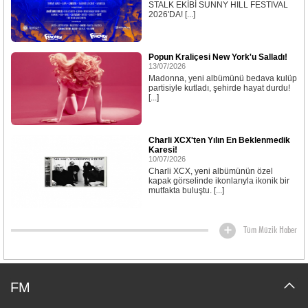
STALK EKİBİ SUNNY HILL FESTIVAL
2026'DA! [...]
Popun Kraliçesi New York'u Salladı!
13/07/2026
Madonna, yeni albümünü bedava kulüp
partisiyle kutladı, şehirde hayat durdu!
[...]
Charli XCX'ten Yılın En Beklenmedik
Karesi!
10/07/2026
Charli XCX, yeni albümünün özel
kapak görselinde ikonlarıyla ikonik bir
mutfakta buluştu. [...]
Tüm Müzik Haber
FM