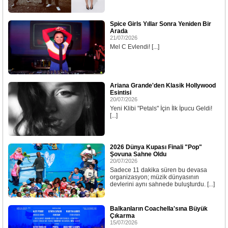
Spice Girls Yıllar Sonra Yeniden Bir
Arada
21/07/2026
Mel C Evlendi! [...]
Ariana Grande'den Klasik Hollywood
Esintisi
20/07/2026
Yeni Klibi "Petals" İçin İlk İpucu Geldi!
[...]
2026 Dünya Kupası Finali "Pop"
Şovuna Sahne Oldu
20/07/2026
Sadece 11 dakika süren bu devasa
organizasyon; müzik dünyasının
devlerini aynı sahnede buluşturdu. [...]
Balkanların Coachella'sına Büyük
Çıkarma
15/07/2026