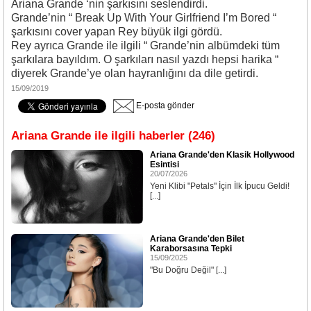
Ariana Grande ‘nin şarkısını seslendirdi.
Grande’nin “ Break Up With Your Girlfriend I’m Bored “
şarkısını cover yapan Rey büyük ilgi gördü.
Rey ayrıca Grande ile ilgili “ Grande’nin albümdeki tüm
şarkılara bayıldım. O şarkıları nasıl yazdı hepsi harika “
diyerek Grande’ye olan hayranlığını da dile getirdi.
15/09/2019
E-posta gönder
Ariana Grande ile ilgili haberler (246)
Ariana Grande'den Klasik Hollywood
Esintisi
20/07/2026
Yeni Klibi "Petals" İçin İlk İpucu Geldi!
[...]
Ariana Grande'den Bilet
Karaborsasına Tepki
15/09/2025
"Bu Doğru Değil" [...]