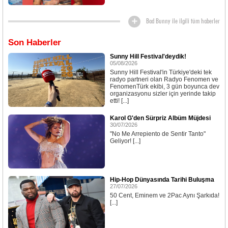
Bad Bunny ile ilgili tüm haberler
Son Haberler
Sunny Hill Festival'deydik!
05/08/2026
Sunny Hill Festival'in Türkiye'deki tek
radyo partneri olan Radyo Fenomen ve
FenomenTürk ekibi, 3 gün boyunca dev
organizasyonu sizler için yerinde takip
etti! [...]
Karol G'den Sürpriz Albüm Müjdesi
30/07/2026
"No Me Arrepiento de Sentir Tanto"
Geliyor! [...]
Hip-Hop Dünyasında Tarihi Buluşma
27/07/2026
50 Cent, Eminem ve 2Pac Aynı Şarkıda!
[...]