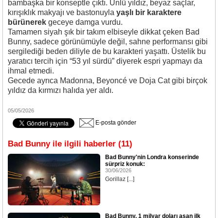
bambaşka bir konseptle çıktı. Ünlü yıldız, beyaz saçlar,
kırışıklık makyajı ve bastonuyla
yaşlı bir karaktere
bürünerek
geceye damga vurdu.
Tamamen siyah şık bir takım elbiseyle dikkat çeken Bad
Bunny, sadece görünümüyle değil, sahne performansı gibi
sergilediği beden diliyle de bu karakteri yaşattı. Üstelik bu
yaratıcı tercih için “53 yıl sürdü” diyerek espri yapmayı da
ihmal etmedi.
Gecede ayrıca
Madonna
,
Beyoncé
ve
Doja Cat
gibi birçok
yıldız da kırmızı halıda yer aldı.
05/05/2026
E-posta gönder
Bad Bunny ile ilgili haberler (11)
Bad Bunny'nin Londra konserinde
sürpriz konuk:
30/06/2026
Gorillaz [...]
Bad Bunny, 1 milyar doları aşan ilk