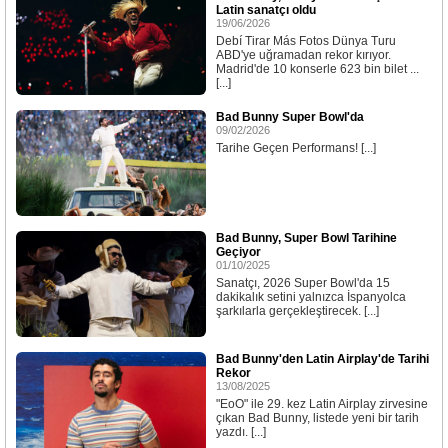
Latin sanatçı oldu
19/06/2026
Debí Tirar Más Fotos Dünya Turu
ABD'ye uğramadan rekor kırıyor.
Madrid'de 10 konserle 623 bin bilet ...
[...]
Bad Bunny Super Bowl'da
09/02/2026
Tarihe Geçen Performans! [...]
Bad Bunny, Super Bowl Tarihine
Geçiyor
01/10/2025
Sanatçı, 2026 Super Bowl'da 15
dakikalık setini yalnızca İspanyolca
şarkılarla gerçekleştirecek. [...]
Bad Bunny'den Latin Airplay'de Tarihi
Rekor
13/08/2025
"EoO" ile 29. kez Latin Airplay zirvesine
çıkan Bad Bunny, listede yeni bir tarih
yazdı. [...]