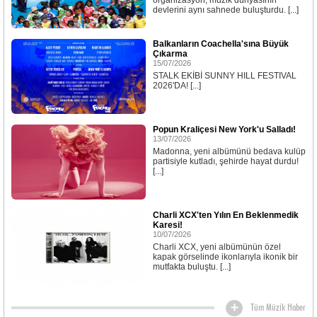
organizasyon; müzik dünyasının
devlerini aynı sahnede buluşturdu. [...]
Balkanların Coachella'sına Büyük
Çıkarma
15/07/2026
STALK EKİBİ SUNNY HILL FESTIVAL
2026'DA! [...]
Popun Kraliçesi New York'u Salladı!
13/07/2026
Madonna, yeni albümünü bedava kulüp
partisiyle kutladı, şehirde hayat durdu!
[...]
Charli XCX'ten Yılın En Beklenmedik
Karesi!
10/07/2026
Charli XCX, yeni albümünün özel
kapak görselinde ikonlarıyla ikonik bir
mutfakta buluştu. [...]
Tüm Müzik Haber