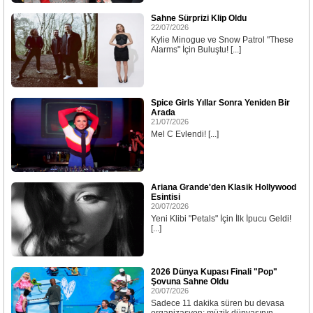
Sahne Sürprizi Klip Oldu
22/07/2026
Kylie Minogue ve Snow Patrol "These
Alarms" İçin Buluştu! [...]
Spice Girls Yıllar Sonra Yeniden Bir
Arada
21/07/2026
Mel C Evlendi! [...]
Ariana Grande'den Klasik Hollywood
Esintisi
20/07/2026
Yeni Klibi "Petals" İçin İlk İpucu Geldi!
[...]
2026 Dünya Kupası Finali "Pop"
Şovuna Sahne Oldu
20/07/2026
Sadece 11 dakika süren bu devasa