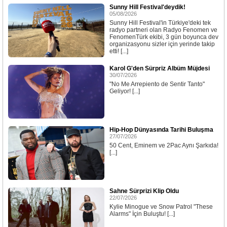
Sunny Hill Festival'deydik!
05/08/2026
Sunny Hill Festival'in Türkiye'deki tek
radyo partneri olan Radyo Fenomen ve
FenomenTürk ekibi, 3 gün boyunca dev
organizasyonu sizler için yerinde takip
etti! [...]
Karol G'den Sürpriz Albüm Müjdesi
30/07/2026
"No Me Arrepiento de Sentir Tanto"
Geliyor! [...]
Hip-Hop Dünyasında Tarihi Buluşma
27/07/2026
50 Cent, Eminem ve 2Pac Aynı Şarkıda!
[...]
Sahne Sürprizi Klip Oldu
22/07/2026
Kylie Minogue ve Snow Patrol "These
Alarms" İçin Buluştu! [...]