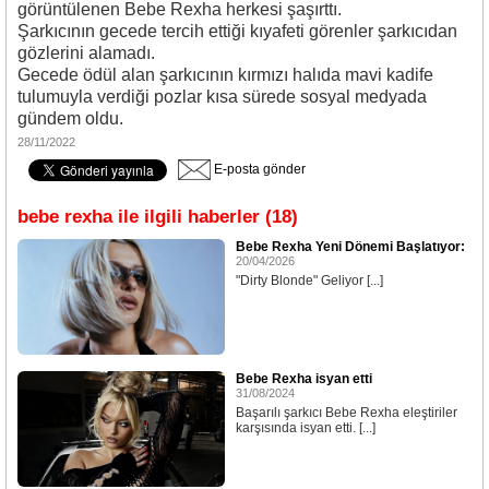
görüntülenen Bebe Rexha herkesi şaşırttı.
Şarkıcının gecede tercih ettiği kıyafeti görenler şarkıcıdan
gözlerini alamadı.
Gecede ödül alan şarkıcının kırmızı halıda mavi kadife
tulumuyla verdiği pozlar kısa sürede sosyal medyada
gündem oldu.
28/11/2022
E-posta gönder
bebe rexha ile ilgili haberler (18)
Bebe Rexha Yeni Dönemi Başlatıyor:
20/04/2026
"Dirty Blonde" Geliyor [...]
Bebe Rexha isyan etti
31/08/2024
Başarılı şarkıcı Bebe Rexha eleştiriler
karşısında isyan etti. [...]