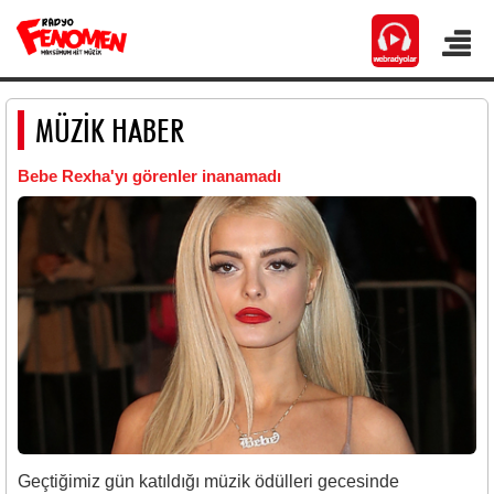
MÜZİK HABER
Bebe Rexha'yı görenler inanamadı
Geçtiğimiz gün katıldığı müzik ödülleri gecesinde