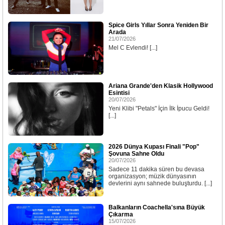
Spice Girls Yıllar Sonra Yeniden Bir
Arada
21/07/2026
Mel C Evlendi! [...]
Ariana Grande'den Klasik Hollywood
Esintisi
20/07/2026
Yeni Klibi "Petals" İçin İlk İpucu Geldi!
[...]
2026 Dünya Kupası Finali "Pop"
Şovuna Sahne Oldu
20/07/2026
Sadece 11 dakika süren bu devasa
organizasyon; müzik dünyasının
devlerini aynı sahnede buluşturdu. [...]
Balkanların Coachella'sına Büyük
Çıkarma
15/07/2026