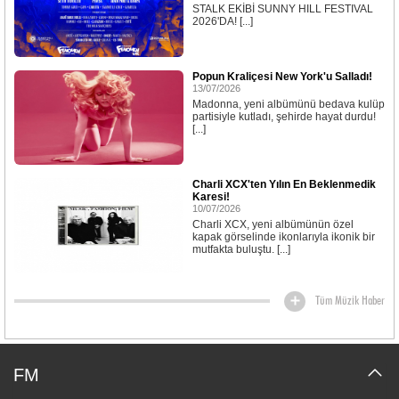
STALK EKİBİ SUNNY HILL FESTIVAL
2026'DA! [...]
Popun Kraliçesi New York'u Salladı!
13/07/2026
Madonna, yeni albümünü bedava kulüp
partisiyle kutladı, şehirde hayat durdu!
[...]
Charli XCX'ten Yılın En Beklenmedik
Karesi!
10/07/2026
Charli XCX, yeni albümünün özel
kapak görselinde ikonlarıyla ikonik bir
mutfakta buluştu. [...]
Tüm Müzik Haber
FM