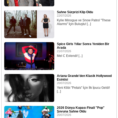
Sahne Sürprizi Klip Oldu
22/07/2026
Kylie Minogue ve Snow Patrol "These
Alarms" İçin Buluştu! [...]
Spice Girls Yıllar Sonra Yeniden Bir
Arada
21/07/2026
Mel C Evlendi! [...]
Ariana Grande'den Klasik Hollywood
Esintisi
20/07/2026
Yeni Klibi "Petals" İçin İlk İpucu Geldi!
[...]
2026 Dünya Kupası Finali "Pop"
Şovuna Sahne Oldu
20/07/2026