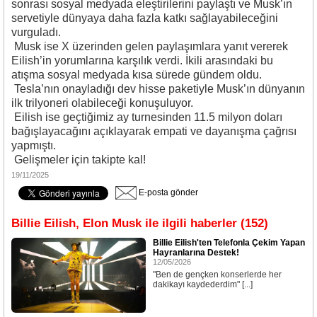
sonrası sosyal medyada eleştirilerini paylaştı ve Musk’ın
servetiyle dünyaya daha fazla katkı sağlayabileceğini
vurguladı.
Musk ise X üzerinden gelen paylaşımlara yanıt vererek
Eilish’in yorumlarına karşılık verdi. İkili arasındaki bu
atışma sosyal medyada kısa sürede gündem oldu.
Tesla’nın onayladığı dev hisse paketiyle Musk’ın dünyanın
ilk trilyoneri olabileceği konuşuluyor.
Eilish ise geçtiğimiz ay turnesinden 11.5 milyon doları
bağışlayacağını açıklayarak empati ve dayanışma çağrısı
yapmıştı.
Gelişmeler için takipte kal!
19/11/2025
E-posta gönder
Billie Eilish, Elon Musk ile ilgili haberler (152)
Billie Eilish'ten Telefonla Çekim Yapan
Hayranlarına Destek!
12/05/2026
"Ben de gençken konserlerde her
dakikayı kaydederdim" [...]