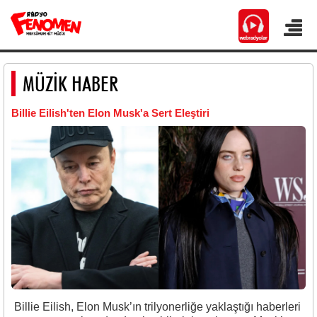
MÜZİK HABER
Billie Eilish'ten Elon Musk'a Sert Eleştiri
Billie Eilish, Elon Musk’ın trilyonerliğe yaklaştığı haberleri