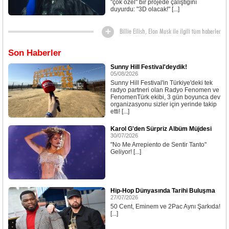
"çok özel" bir projede çalıştığını
duyurdu: "3D olacak!" [...]
Billie Eilish, Elon Musk ile ilgili tüm haberler
Son Haberler
Sunny Hill Festival'deydik!
05/08/2026
Sunny Hill Festival'in Türkiye'deki tek
radyo partneri olan Radyo Fenomen ve
FenomenTürk ekibi, 3 gün boyunca dev
organizasyonu sizler için yerinde takip
etti! [...]
Karol G'den Sürpriz Albüm Müjdesi
30/07/2026
"No Me Arrepiento de Sentir Tanto"
Geliyor! [...]
Hip-Hop Dünyasında Tarihi Buluşma
27/07/2026
50 Cent, Eminem ve 2Pac Aynı Şarkıda!
[...]