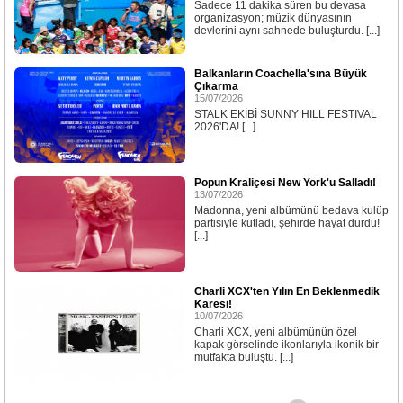
Sadece 11 dakika süren bu devasa
organizasyon; müzik dünyasının
devlerini aynı sahnede buluşturdu. [...]
Balkanların Coachella'sına Büyük
Çıkarma
15/07/2026
STALK EKİBİ SUNNY HILL FESTIVAL
2026'DA! [...]
Popun Kraliçesi New York'u Salladı!
13/07/2026
Madonna, yeni albümünü bedava kulüp
partisiyle kutladı, şehirde hayat durdu!
[...]
Charli XCX'ten Yılın En Beklenmedik
Karesi!
10/07/2026
Charli XCX, yeni albümünün özel
kapak görselinde ikonlarıyla ikonik bir
mutfakta buluştu. [...]