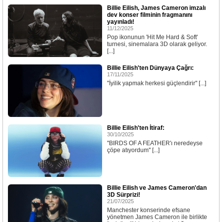
Billie Eilish, James Cameron imzalı
dev konser filminin fragmanını
yayınladı!
11/12/2025
Pop ikonunun 'Hit Me Hard & Soft'
turnesi, sinemalara 3D olarak geliyor.
[...]
Billie Eilish'ten Dünyaya Çağrı:
17/11/2025
''İyilik yapmak herkesi güçlendirir'' [...]
Billie Eilish'ten İtiraf:
30/10/2025
''BIRDS OF A FEATHER'ı neredeyse
çöpe atıyordum'' [...]
Billie Eilish ve James Cameron'dan
3D Sürprizi!
21/07/2025
Manchester konserinde efsane
yönetmen James Cameron ile birlikte