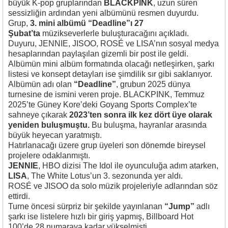
büyük K-pop gruplarından
BLACKPINK
, uzun süren
sessizliğin ardından yeni albümünü resmen duyurdu.
Grup,
3. mini albümü “Deadline”ı 27
Şubat’ta
müzikseverlerle buluşturacağını açıkladı.
Duyuru, JENNIE, JISOO, ROSÉ ve LISA’nın sosyal medya
hesaplarından paylaşılan gizemli bir post ile geldi.
Albümün mini albüm formatında olacağı netleşirken, şarkı
listesi ve konsept detayları ise şimdilik sır gibi saklanıyor.
Albümün adı olan
“Deadline”
, grubun 2025 dünya
turnesine de ismini veren proje. BLACKPINK, Temmuz
2025’te Güney Kore’deki Goyang Sports Complex’te
sahneye çıkarak
2023’ten sonra ilk kez dört üye olarak
yeniden buluşmuştu.
Bu buluşma, hayranlar arasında
büyük heyecan yaratmıştı.
Hatırlanacağı üzere grup üyeleri son dönemde bireysel
projelere odaklanmıştı.
JENNIE
, HBO dizisi
The Idol
ile oyunculuğa adım atarken,
LISA
,
The White Lotus
’un 3. sezonunda yer aldı.
ROSÉ ve JISOO da solo müzik projeleriyle adlarından söz
ettirdi.
Turne öncesi sürpriz bir şekilde yayınlanan
“Jump”
adlı
şarkı ise listelere hızlı bir giriş yapmış, Billboard Hot
100’de 28 numaraya kadar yükselmişti.