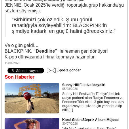
JENNIE, Ocak 2025’te verdiği röportajda grup hakkında şu
sözleri söylemişti:
“Birbirimizi çok özledik. Şunu gönül
rahatlığıyla söyleyebilirim: BLACKPINK’in
şimdiye kadarki en güçlü halini göreceksiniz.”
Ve o gün geldi
BLACKPINK,
“Deadline”
ile resmen geri dönüyor!
K-pop dünyasında fırtına kopmaya hazır olun
15/01/2026
E-posta gönder
Son Haberler
Sunny Hill Festival'deydik!
05/08/2026
Sunny Hill Festival'in Türkiye'deki tek
radyo partneri olan Radyo Fenomen ve
FenomenTürk ekibi, 3 gün boyunca dev
organizasyonu sizler için yerinde takip
etti! [...]
Karol G'den Sürpriz Albüm Müjdesi
30/07/2026
"No Me Arrepiento de Sentir Tanto"