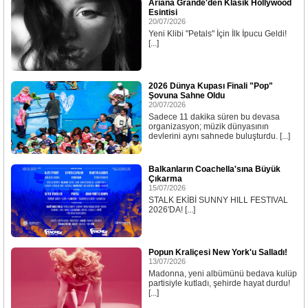
Ariana Grande'den Klasik Hollywood
Esintisi
20/07/2026
Yeni Klibi "Petals" İçin İlk İpucu Geldi!
[...]
2026 Dünya Kupası Finali "Pop"
Şovuna Sahne Oldu
20/07/2026
Sadece 11 dakika süren bu devasa
organizasyon; müzik dünyasının
devlerini aynı sahnede buluşturdu. [...]
Balkanların Coachella'sına Büyük
Çıkarma
15/07/2026
STALK EKİBİ SUNNY HILL FESTIVAL
2026'DA! [...]
Popun Kraliçesi New York'u Salladı!
13/07/2026
Madonna, yeni albümünü bedava kulüp
partisiyle kutladı, şehirde hayat durdu!
[...]