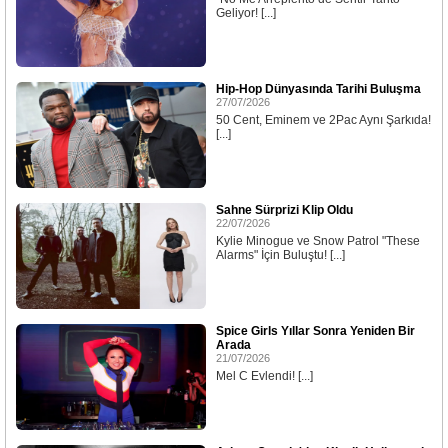
Geliyor! [...]
Hip-Hop Dünyasında Tarihi Buluşma
27/07/2026
50 Cent, Eminem ve 2Pac Aynı Şarkıda!
[...]
Sahne Sürprizi Klip Oldu
22/07/2026
Kylie Minogue ve Snow Patrol "These
Alarms" İçin Buluştu! [...]
Spice Girls Yıllar Sonra Yeniden Bir
Arada
21/07/2026
Mel C Evlendi! [...]