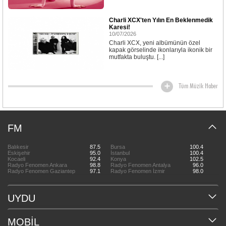
Charli XCX'ten Yılın En Beklenmedik
Karesi!
10/07/2026
Charli XCX, yeni albümünün özel
kapak görselinde ikonlarıyla ikonik bir
mutfakta buluştu. [...]
Tüm Müzik Haber
FM
Balıkesir
87.5
Bursa
100.4
Eskişehir
95.0
İstanbul
100.4
Kocaeli
92.4
Konya
102.5
Radyo Fenomen Ankara
98.8
Radyo Fenomen Antalya
96.0
Radyo Fenomen Gaziantep
97.1
Radyo Fenomen İzmir
98.0
UYDU
MOBİL