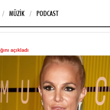
MÜZIK
PODCAST
ğını açıkladı