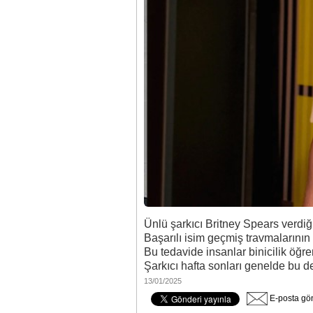
Ünlü şarkıcı Britney Spears verdiğ
Başarılı isim geçmiş travmalarının 
Bu tedavide insanlar binicilik ö
Şarkıcı hafta sonları genelde bu des
13/01/2025
E-posta gö