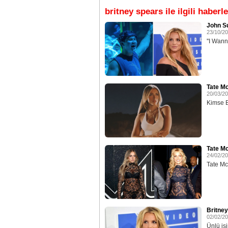
britney spears ile ilgili haberle
John Su
23/10/2
''I Wan
Tate Mc
20/03/2
Kimse Br
Tate M
24/02/2
Tate Mc
Britney
02/02/2
Ünlü isi