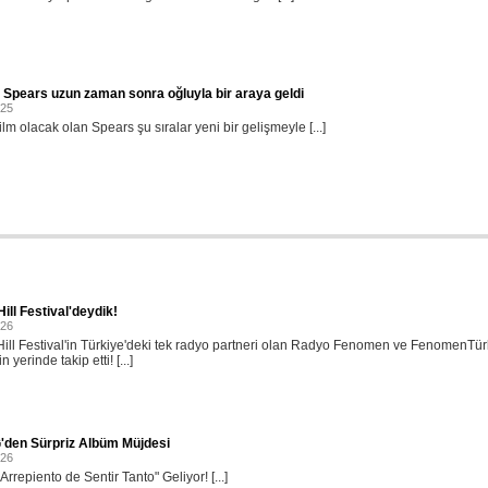
 Spears uzun zaman sonra oğluyla bir araya geldi
025
ilm olacak olan Spears şu sıralar yeni bir gelişmeyle [...]
ill Festival'deydik!
026
ill Festival'in Türkiye'deki tek radyo partneri olan Radyo Fenomen ve FenomenTü
in yerinde takip etti! [...]
'den Sürpriz Albüm Müjdesi
026
rrepiento de Sentir Tanto" Geliyor! [...]