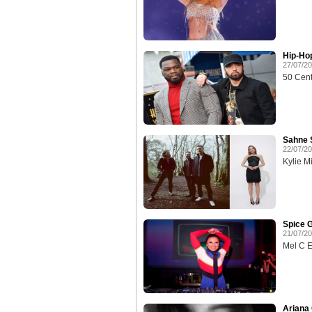
Hip-Ho
27/07/2
50 Cent
Sahne S
22/07/2
Kylie M
Spice G
21/07/2
Mel C Ev
Ariana 