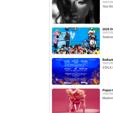
20/07/2
Yeni Klib
2026 D
20/07/2
Sadece 
Balkan
15/07/2
STALK E
Popun K
13/07/2
Madonna