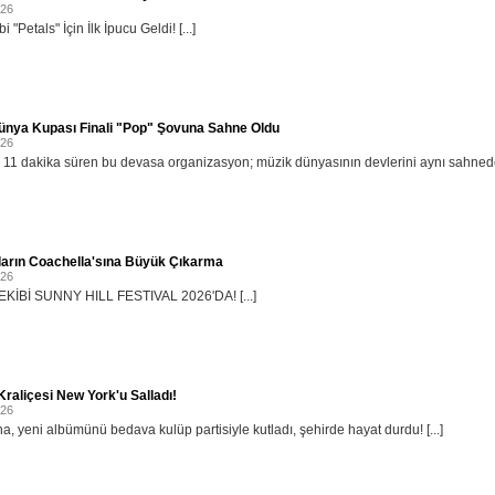
026
i "Petals" İçin İlk İpucu Geldi! [...]
ünya Kupası Finali "Pop" Şovuna Sahne Oldu
026
11 dakika süren bu devasa organizasyon; müzik dünyasının devlerini aynı sahnede b
ların Coachella'sına Büyük Çıkarma
026
KİBİ SUNNY HILL FESTIVAL 2026'DA! [...]
raliçesi New York'u Salladı!
026
, yeni albümünü bedava kulüp partisiyle kutladı, şehirde hayat durdu! [...]