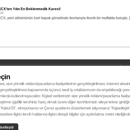
XCX'ten Yılın En Beklenmedik Karesi!
026
XCX, yeni albümünün özel kapak görselinde ikonlarıyla ikonik bir mutfakta buluştu. [.
UYDU
MOBİL
UYDU
Türksat 4A Batı Avrupa
eçin
iPHONE
RECIEVER
12.265 Mhz
ANDROID
SYMBOL RATE
27500 Msym/s
esi, size yönelik reklam/pazarlama faaliyetlerinin gerçekleştirilmesi, internet sitesi
FEC
V-Dikey° 5/6
in gerçekleştirilmesi kapsamında üçüncü taraf iş ortaklarımızın da erişebileceği çer
da kullanılmayacaktır. Kişisel verilerinizin size yönelik reklam/pazarlama faaliyetl
eştirme (gizlilik tercihiniz hariç olmak üzere diğer tercihlerinizin siteye tekrar gird
Kabul Et”, etmiyorsanız ve Çerez ayarlarını düzenlemek istiyorsanız “Kişiselleştir” 
zlere ilişkin tercih haklarına ilişkin detaylı bilgiler için aydınlatma metni niteliğind
CANLI
iselleştir