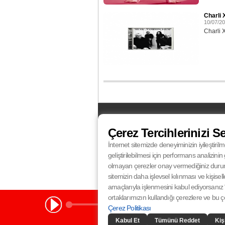
Charli 
10/07/2
Charli 
FM
Balıkesir
87.5
Bursa
100.4
Çerez Tercihlerinizi S
Eskişehir
95.0
İstanbul
100.4
Kocaeli
92.4
Konya
102.5
İnternet sitemizde deneyiminizin iyileştirilm
Radyo Fenomen
Radyo Fenomen
Ankara
98.8
Antalya
96.0
geliştirilebilmesi için performans analizin
Radyo Fenomen
Radyo Fenomen
Gaziantep
97.1
İzmir
98.0
olmayan çerezler onay vermediğiniz durumlar
sitemizin daha işlevsel kılınması ve kişisell
amaçlarıyla işlenmesini kabul ediyorsanız “
ortaklarımızın kullandığı çerezlere ve bu çere
Çerez Politikası
Kabul Et
Tümünü Reddet
Kiş