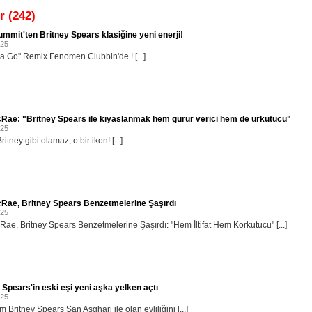
r (242)
mmit'ten Britney Spears klasiğine yeni enerji!
025
na Go'' Remix Fenomen Clubbin'de ! [...]
Rae: "Britney Spears ile kıyaslanmak hem gurur verici hem de ürkütücü"
025
itney gibi olamaz, o bir ikon! [...]
cRae, Britney Spears Benzetmelerine Şaşırdı
025
Rae, Britney Spears Benzetmelerine Şaşırdı: "Hem İltifat Hem Korkutucu" [...]
 Spears'in eski eşi yeni aşka yelken açtı
025
m Britney Spears San Asghari ile olan evliliğini [...]