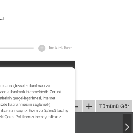
..]
Tüm Müzik Haber
HAKKIMIZDA
KÜNYE
BİZE ULAŞIN
nin daha işlevsel kullanılması ve
YARIŞMA KATILIM KOŞULLARI
ezler kullanılmak istenmektedir. Zorunlu
& SÖZLEŞME
-
erinin gerçekleştirilmesi, internet
GİZLİLİK SÖZLEŞMESİ
+
iğinizde hatırlanmasını sağlamak)
Tümünü Gör
ibaresini seçiniz. Bizim ve üçüncü taraf iş
eki Çerez Politikamızı inceleyebilirsiniz.