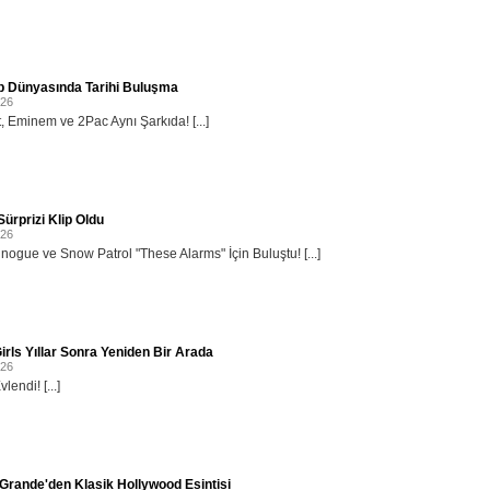
p Dünyasında Tarihi Buluşma
026
, Eminem ve 2Pac Aynı Şarkıda! [...]
ürprizi Klip Oldu
026
inogue ve Snow Patrol "These Alarms" İçin Buluştu! [...]
irls Yıllar Sonra Yeniden Bir Arada
026
lendi! [...]
Grande'den Klasik Hollywood Esintisi