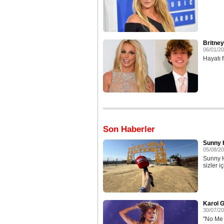
Britney
06/01/2
Hayatı f
Son Haberler
Sunny H
05/08/2
Sunny H
sizler iç
Karol G
30/07/2
"No Me A