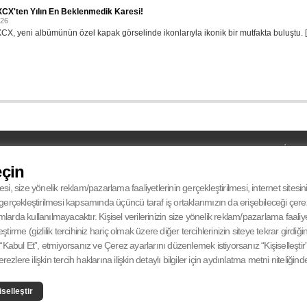
XCX'ten Yılın En Beklenmedik Karesi!
026
XCX, yeni albümünün özel kapak görselinde ikonlarıyla ikonik bir mutfakta buluştu. [.
UYDU
MOBİL
UYDU
Türksat 4A Batı Avrupa
eçin
iPHONE
RECIEVER
12.265 Mhz
ANDROID
SYMBOL RATE
27500 Msym/s
esi, size yönelik reklam/pazarlama faaliyetlerinin gerçekleştirilmesi, internet sitesi
FEC
V-Dikey° 5/6
in gerçekleştirilmesi kapsamında üçüncü taraf iş ortaklarımızın da erişebileceği çer
da kullanılmayacaktır. Kişisel verilerinizin size yönelik reklam/pazarlama faaliyetl
eştirme (gizlilik tercihiniz hariç olmak üzere diğer tercihlerinizin siteye tekrar gird
Kabul Et”, etmiyorsanız ve Çerez ayarlarını düzenlemek istiyorsanız “Kişiselleştir” 
zlere ilişkin tercih haklarına ilişkin detaylı bilgiler için aydınlatma metni niteliğind
CANLI
iselleştir