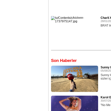
Charli 
28/01/2
BRAT ile
Son Haberler
Sunny H
05/08/2
Sunny H
sizler iç
Karol G
30/07/2
"No Me A