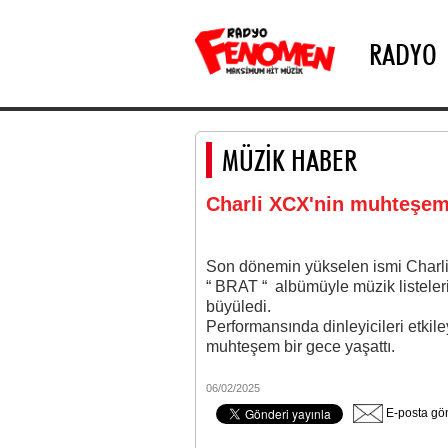
RADYO
MÜZİK HABER
Charli XCX'nin muhteşe
Son dönemin yükselen ismi Charli 
“ BRAT “ albümüyle müzik listeleri
büyüledi.
Performansında dinleyicileri etkile
muhteşem bir gece yaşattı.
06/02/2025
E-posta gö