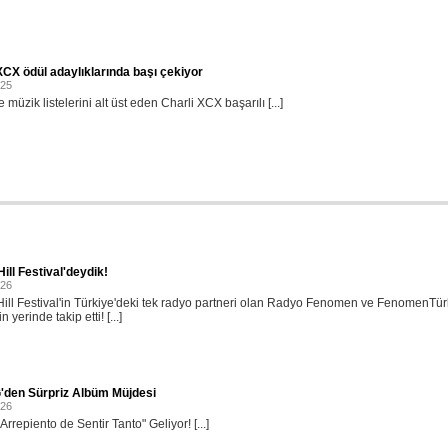
XCX ödül adaylıklarında başı çekiyor
025
 müzik listelerini alt üst eden Charli XCX başarılı [...]
ill Festival'deydik!
026
ill Festival'in Türkiye'deki tek radyo partneri olan Radyo Fenomen ve FenomenTü
in yerinde takip etti! [...]
'den Sürpriz Albüm Müjdesi
026
rrepiento de Sentir Tanto" Geliyor! [...]