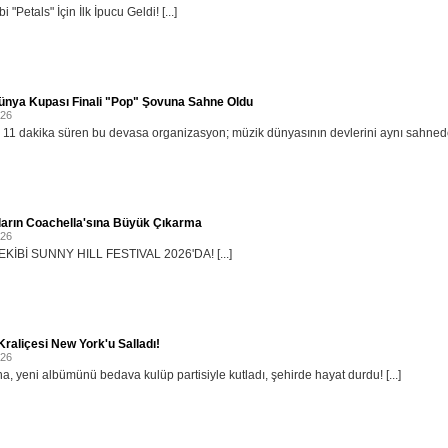
i "Petals" İçin İlk İpucu Geldi! [...]
ünya Kupası Finali "Pop" Şovuna Sahne Oldu
026
11 dakika süren bu devasa organizasyon; müzik dünyasının devlerini aynı sahnede b
ların Coachella'sına Büyük Çıkarma
026
KİBİ SUNNY HILL FESTIVAL 2026'DA! [...]
raliçesi New York'u Salladı!
026
, yeni albümünü bedava kulüp partisiyle kutladı, şehirde hayat durdu! [...]