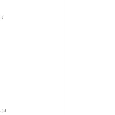
..]
[...]