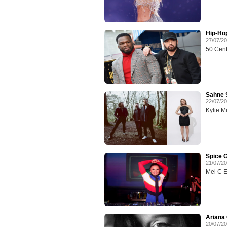
Hip-Ho
27/07/2
50 Cent
Sahne S
22/07/2
Kylie M
Spice G
21/07/2
Mel C Ev
Ariana 
20/07/2