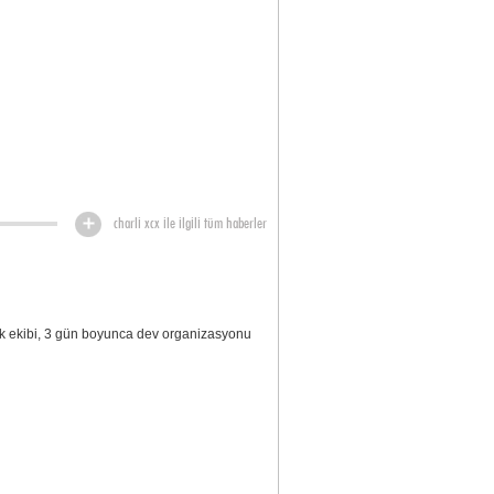
charli xcx ile ilgili tüm haberler
rk ekibi, 3 gün boyunca dev organizasyonu