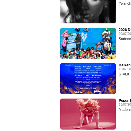
Yeni Klib
2026 D
20/07/2
Sadece 
Balkan
15/07/2
STALK E
Popun K
13/07/2
Madonna