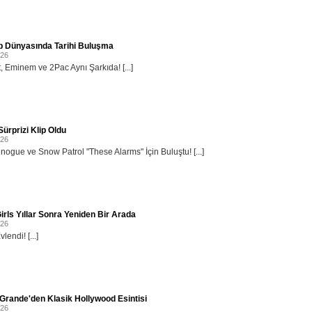
p Dünyasında Tarihi Buluşma
026
, Eminem ve 2Pac Aynı Şarkıda! [...]
ürprizi Klip Oldu
026
inogue ve Snow Patrol "These Alarms" İçin Buluştu! [...]
irls Yıllar Sonra Yeniden Bir Arada
026
lendi! [...]
Grande'den Klasik Hollywood Esintisi
026