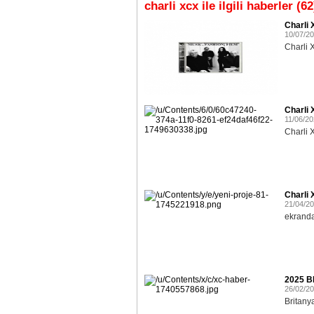
charli xcx ile ilgili haberler (62
Charli 
10/07/2
Charli 
Charli 
11/06/2
Charli X
Charli 
21/04/2
ekranda
2025 BR
26/02/2
Britanya