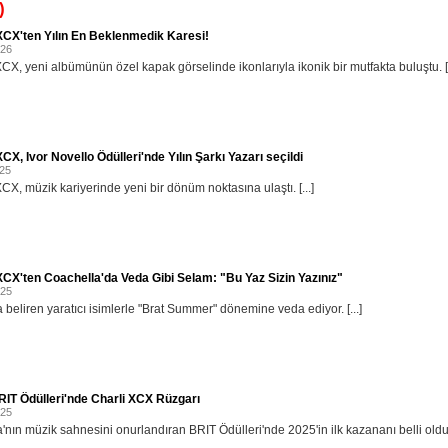
)
XCX'ten Yılın En Beklenmedik Karesi!
026
XCX, yeni albümünün özel kapak görselinde ikonlarıyla ikonik bir mutfakta buluştu. [.
XCX, Ivor Novello Ödülleri'nde Yılın Şarkı Yazarı seçildi
025
CX, müzik kariyerinde yeni bir dönüm noktasına ulaştı. [...]
XCX'ten Coachella'da Veda Gibi Selam: "Bu Yaz Sizin Yazınız"
025
 beliren yaratıcı isimlerle "Brat Summer" dönemine veda ediyor. [...]
IT Ödülleri'nde Charli XCX Rüzgarı
025
'nın müzik sahnesini onurlandıran BRIT Ödülleri'nde 2025'in ilk kazananı belli oldu. 