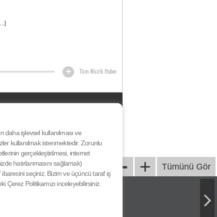
..]
Tüm Müzik Haber
HAKKIMIZDA
KÜNYE
BİZE ULAŞIN
nin daha işlevsel kullanılması ve
YARIŞMA KATILIM KOŞULLARI
ezler kullanılmak istenmektedir. Zorunlu
& SÖZLEŞME
-
erinin gerçekleştirilmesi, internet
GİZLİLİK SÖZLEŞMESİ
+
iğinizde hatırlanmasını sağlamak)
Tümünü Gör
ibaresini seçiniz. Bizim ve üçüncü taraf iş
eki Çerez Politikamızı inceleyebilirsiniz.