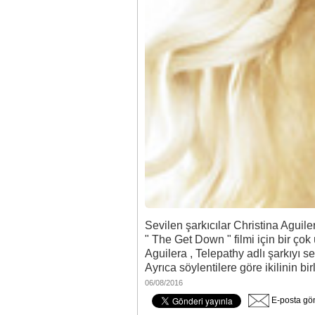
Sevilen şarkıcılar Christina Aguiler
" The Get Down " filmi için bir çok 
Aguilera , Telepathy adlı şarkıyı s
Ayrıca söylentilere göre ikilinin bir
06/08/2016
E-posta gö