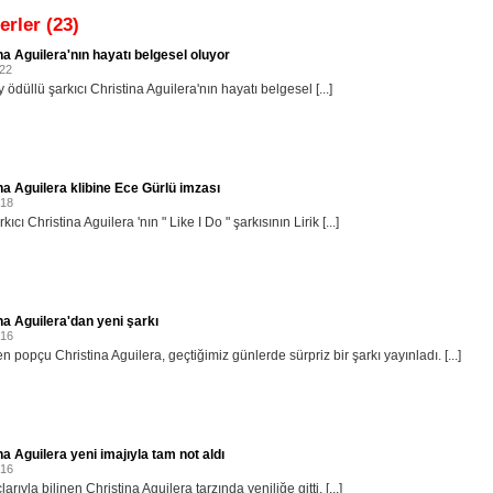
erler (23)
na Aguilera'nın hayatı belgesel oluyor
022
düllü şarkıcı Christina Aguilera'nın hayatı belgesel [...]
na Aguilera klibine Ece Gürlü imzası
018
kıcı Christina Aguilera 'nın " Like I Do " şarkısının Lirik [...]
na Aguilera'dan yeni şarkı
016
popçu Christina Aguilera, geçtiğimiz günlerde sürpriz bir şarkı yayınladı. [...]
na Aguilera yeni imajıyla tam not aldı
016
larıyla bilinen Christina Aguilera tarzında yeniliğe gitti. [...]