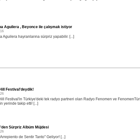
na Aguilera , Beyonce ile çalışmak istiyor
016
a Aguilera hayranlarına sürpriz yapabilir. [...]
ill Festival'deydik!
026
ill Festival'in Türkiye'deki tek radyo partneri olan Radyo Fenomen ve FenomenTü
in yerinde takip etti! [...]
'den Sürpriz Albüm Müjdesi
026
rrepiento de Sentir Tanto" Geliyor! [...]