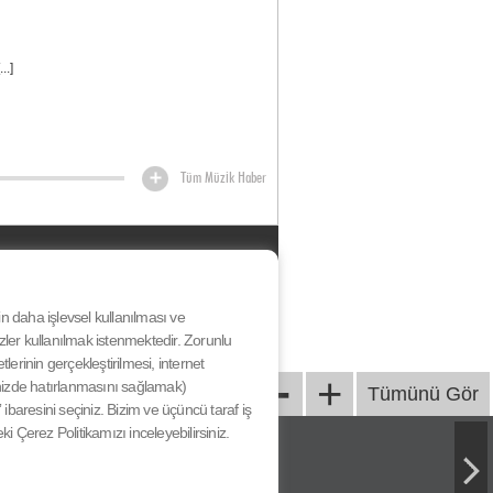
..]
Tüm Müzik Haber
HAKKIMIZDA
KÜNYE
BİZE ULAŞIN
nin daha işlevsel kullanılması ve
YARIŞMA KATILIM KOŞULLARI
ezler kullanılmak istenmektedir. Zorunlu
& SÖZLEŞME
-
erinin gerçekleştirilmesi, internet
GİZLİLİK SÖZLEŞMESİ
+
iğinizde hatırlanmasını sağlamak)
Tümünü Gör
ibaresini seçiniz. Bizim ve üçüncü taraf iş
eki Çerez Politikamızı inceleyebilirsiniz.