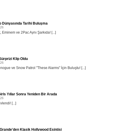
p Dünyasında Tarihi Buluşma
026
, Eminem ve 2Pac Aynı Şarkıda! [...]
ürprizi Klip Oldu
026
inogue ve Snow Patrol "These Alarms" İçin Buluştu! [...]
irls Yıllar Sonra Yeniden Bir Arada
026
lendi! [...]
Grande'den Klasik Hollywood Esintisi