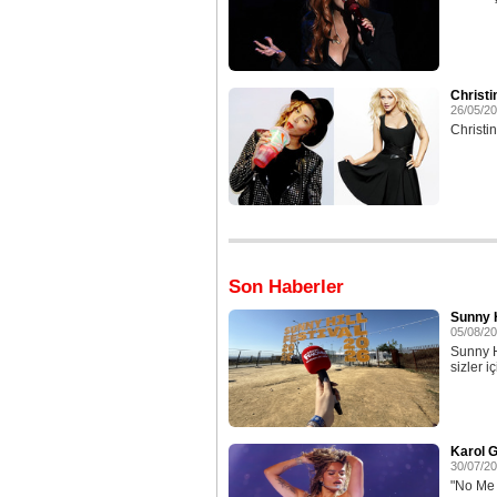
Christi
26/05/2
Christin
Son Haberler
Sunny H
05/08/2
Sunny H
sizler iç
Karol G
30/07/2
"No Me A