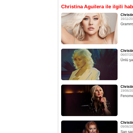
Christina Aguilera ile ilgili hab
Christi
16/11/2
Grammy ö
Christi
06/07/2
Ünlü şar
Christi
19/06/2
Fenomen 
Christi
09/06/2
Sarı saç