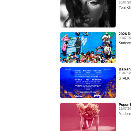
20/07/2
Yeni Klib
2026 D
20/07/2
Sadece 
Balkan
15/07/2
STALK E
Popun K
13/07/2
Madonna