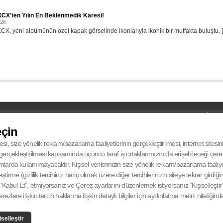
XCX'ten Yılın En Beklenmedik Karesi!
026
XCX, yeni albümünün özel kapak görselinde ikonlarıyla ikonik bir mutfakta buluştu. [.
UYDU
MOBİL
UYDU
Türksat 4A Batı Avrupa
eçin
iPHONE
RECIEVER
12.265 Mhz
ANDROID
SYMBOL RATE
27500 Msym/s
esi, size yönelik reklam/pazarlama faaliyetlerinin gerçekleştirilmesi, internet sitesi
FEC
V-Dikey° 5/6
in gerçekleştirilmesi kapsamında üçüncü taraf iş ortaklarımızın da erişebileceği çer
da kullanılmayacaktır. Kişisel verilerinizin size yönelik reklam/pazarlama faaliyetl
eştirme (gizlilik tercihiniz hariç olmak üzere diğer tercihlerinizin siteye tekrar gird
Kabul Et”, etmiyorsanız ve Çerez ayarlarını düzenlemek istiyorsanız “Kişiselleştir” 
zlere ilişkin tercih haklarına ilişkin detaylı bilgiler için aydınlatma metni niteliğind
CANLI
iselleştir