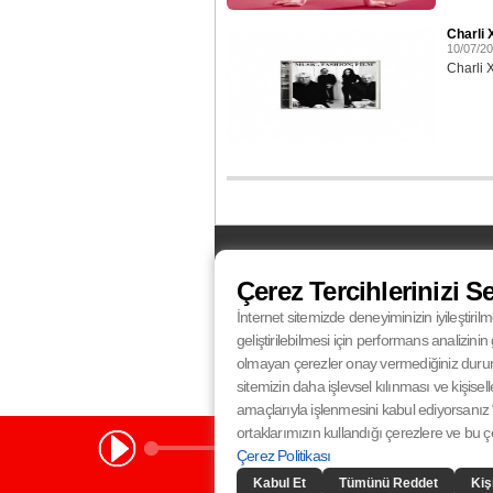
Charli 
10/07/2
Charli 
FM
Balıkesir
87.5
Bursa
100.4
Çerez Tercihlerinizi S
Eskişehir
95.0
İstanbul
100.4
Kocaeli
92.4
Konya
102.5
İnternet sitemizde deneyiminizin iyileştirilm
Radyo Fenomen
Radyo Fenomen
Ankara
98.8
Antalya
96.0
geliştirilebilmesi için performans analizin
Radyo Fenomen
Radyo Fenomen
Gaziantep
97.1
İzmir
98.0
olmayan çerezler onay vermediğiniz durumlar
sitemizin daha işlevsel kılınması ve kişisell
amaçlarıyla işlenmesini kabul ediyorsanız “
ortaklarımızın kullandığı çerezlere ve bu çere
Çerez Politikası
Kabul Et
Tümünü Reddet
Kiş