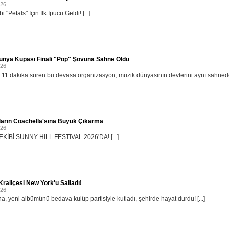
026
i "Petals" İçin İlk İpucu Geldi! [...]
ünya Kupası Finali "Pop" Şovuna Sahne Oldu
026
11 dakika süren bu devasa organizasyon; müzik dünyasının devlerini aynı sahnede b
ların Coachella'sına Büyük Çıkarma
026
KİBİ SUNNY HILL FESTIVAL 2026'DA! [...]
raliçesi New York'u Salladı!
026
, yeni albümünü bedava kulüp partisiyle kutladı, şehirde hayat durdu! [...]