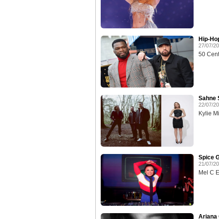
Hip-Ho
27/07/2
50 Cent
Sahne S
22/07/2
Kylie M
Spice G
21/07/2
Mel C Ev
Ariana 