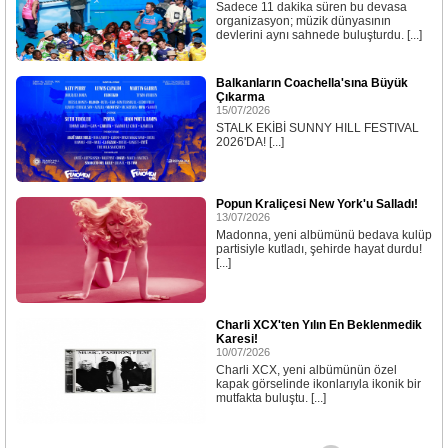
Sadece 11 dakika süren bu devasa
organizasyon; müzik dünyasının
devlerini aynı sahnede buluşturdu. [...]
Balkanların Coachella'sına Büyük
Çıkarma
15/07/2026
STALK EKİBİ SUNNY HILL FESTIVAL
2026'DA! [...]
Popun Kraliçesi New York'u Salladı!
13/07/2026
Madonna, yeni albümünü bedava kulüp
partisiyle kutladı, şehirde hayat durdu!
[...]
Charli XCX'ten Yılın En Beklenmedik
Karesi!
10/07/2026
Charli XCX, yeni albümünün özel
kapak görselinde ikonlarıyla ikonik bir
mutfakta buluştu. [...]