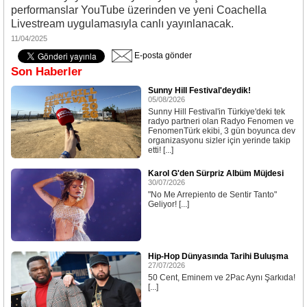
performanslar YouTube üzerinden ve yeni Coachella
Livestream uygulamasıyla canlı yayınlanacak.
11/04/2025
E-posta gönder
Son Haberler
Sunny Hill Festival'deydik!
05/08/2026
Sunny Hill Festival'in Türkiye'deki tek
radyo partneri olan Radyo Fenomen ve
FenomenTürk ekibi, 3 gün boyunca dev
organizasyonu sizler için yerinde takip
etti! [...]
Karol G'den Sürpriz Albüm Müjdesi
30/07/2026
"No Me Arrepiento de Sentir Tanto"
Geliyor! [...]
Hip-Hop Dünyasında Tarihi Buluşma
27/07/2026
50 Cent, Eminem ve 2Pac Aynı Şarkıda!
[...]