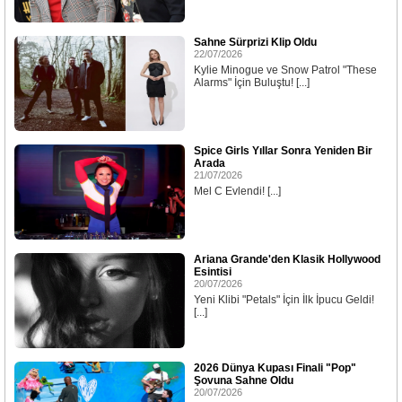
Sahne Sürprizi Klip Oldu
22/07/2026
Kylie Minogue ve Snow Patrol "These
Alarms" İçin Buluştu! [...]
Spice Girls Yıllar Sonra Yeniden Bir
Arada
21/07/2026
Mel C Evlendi! [...]
Ariana Grande'den Klasik Hollywood
Esintisi
20/07/2026
Yeni Klibi "Petals" İçin İlk İpucu Geldi!
[...]
2026 Dünya Kupası Finali "Pop"
Şovuna Sahne Oldu
20/07/2026