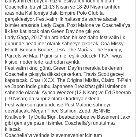
Dünyanın en büyük müzik festivallerinden biri olan
Coachella, bu yıl 11-13 Nisan ve 18-20 Nisan tarihleri
arasında Kaliforniya’daki Empire Polo Club’ta
gerçekleşiyor. Festivalin ilk haftasında sahne alacak
isimler arasında Lady Gaga, Post Malone ve Coachella’ya
ilk kez katılacak olan Green Day öne çıkıyor.
Lady Gaga, 2017’nin ardından bir kez daha festivalin ilk
gününde headliner olarak sahneye çıkacak. Ona Missy
Elliott, Benson Boone, LISA, The Marías, The Prodigy,
Parcels ve Mau P gibi isimler eşlik edecek. FKA Twigs,
kişisel nedenlerle kadrodan ayrıldı.
Festivalin ikinci günü, Green Day’in merakla beklenen
Coachella çıkışıyla dikkat çekerken, Travis Scott geceyi
kapatacak. Charli XCX, The Original Misfits, Clairo, T-Pain
ve Japon indie grubu Japanese Breakfast gibi isimler de
sahnede olacak. Ayrıca Weezer (12 Nisan) ve Ed Sheeran
(19 Nisan) da sürpriz olarak kadroya eklendi.
Festivalin son gününde ise Post Malone sahneyi
devralacak. Megan Thee Stallion, Zedd, JENNIE,
Kraftwerk, Ty Dolla $ign, beabadoobee ve Basement Jaxx
gibi geniş yelpazeli isimler, Coachella’yı unutulmaz
kılacak.
Coachella’yı yerinde izleyemeyenler için tüm