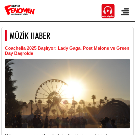
MÜZİK HABER
Coachella 2025 Başlıyor: Lady Gaga, Post Malone ve Green
Day Başrolde