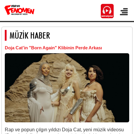
MÜZİK HABER
Doja Cat'in "Born Again" Klibinin Perde Arkası
Rap ve popun çılgın yıldızı Doja Cat, yeni müzik videosu