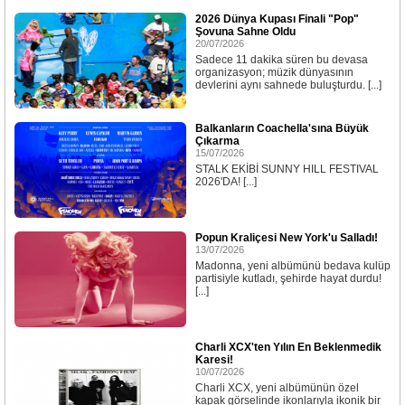
2026 Dünya Kupası Finali "Pop"
Şovuna Sahne Oldu
20/07/2026
Sadece 11 dakika süren bu devasa
organizasyon; müzik dünyasının
devlerini aynı sahnede buluşturdu. [...]
Balkanların Coachella'sına Büyük
Çıkarma
15/07/2026
STALK EKİBİ SUNNY HILL FESTIVAL
2026'DA! [...]
Popun Kraliçesi New York'u Salladı!
13/07/2026
Madonna, yeni albümünü bedava kulüp
partisiyle kutladı, şehirde hayat durdu!
[...]
Charli XCX'ten Yılın En Beklenmedik
Karesi!
10/07/2026
Charli XCX, yeni albümünün özel
kapak görselinde ikonlarıyla ikonik bir