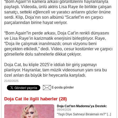
“Born Again”in kamera arkası görüntülerini hayranlarıyla
paylaştı. Videoda, ünlü aktris Lisa Raye ile birlikte çalışan
sanatçı, setteki eğlenceli ve yaratıcı anlarını gözler önüne
serdi. Klip, Doja’nın son albümü “Scarlet”ın en çarpıcı
parçalarından birine hayat veriyor.
“Born Again”in perde arkası, Doja Cat’in renkli dünyasını
ve Lisa Raye’in karizmatik enerjisini birleştiriyor. Raye,
“Doja ile çalışmak inanılmazdı; onun vizyonu beni
gerçekten etkiledi,” dedi. Video, cesur kostümler ve çarpıcı
görsellerle dolu sahnelerle dikkat çekiyor.
Doja Cat, bu kliple 2025’e iddialı bir giriş yapmayı
planlıyor. Hayranlar, tam müzik videosunun yanı sıra bu
özel anları da büyük bir heyecanla karşıladı.
21/02/2025
E-posta gönder
Doja Cat ile ilgili haberler (28)
Doja Cat'ten Madonna'ya Destek:
09/04/2026
"Yaşlı Diye Sahneyi Bırakmalı mı?" [...]