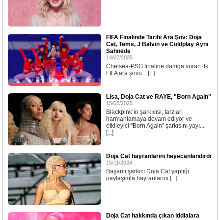
FIFA Finalinde Tarihi Ara Şov: Doja
Cat, Tems, J Balvin ve Coldplay Aynı
Sahnede
14/07/2025
Chelsea-PSG finaline damga vuran ilk
FIFA ara şovu... [...]
Lisa, Doja Cat ve RAYE, "Born Again"
15/02/2025
Blackpink’in şarkıcısı, tarzları
harmanlamaya devam ediyor ve
etkileyici "Born Again" şarkısını yayı...
[...]
Doja Cat hayranlarını heyecanlandırdı
15/11/2024
Başarılı şarkıcı Doja Cat yaptığı
paylaşımla hayranlarını [...]
Doja Cat hakkında çıkan iddialara