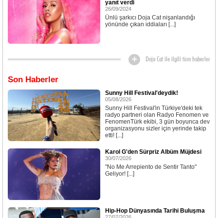
yanıt verdi
26/09/2024
Ünlü şarkıcı Doja Cat nişanlandığı
yönünde çıkan iddiaları [...]
Doja Cat ile ilgili tüm haberler
Son Haberler
Sunny Hill Festival'deydik!
05/08/2026
Sunny Hill Festival'in Türkiye'deki tek
radyo partneri olan Radyo Fenomen ve
FenomenTürk ekibi, 3 gün boyunca dev
organizasyonu sizler için yerinde takip
etti! [...]
Karol G'den Sürpriz Albüm Müjdesi
30/07/2026
"No Me Arrepiento de Sentir Tanto"
Geliyor! [...]
Hip-Hop Dünyasında Tarihi Buluşma
27/07/2026