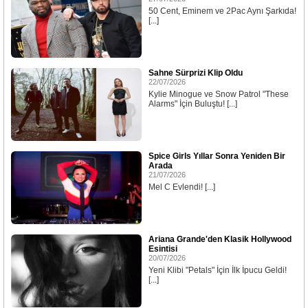
50 Cent, Eminem ve 2Pac Aynı Şarkıda!
[...]
Sahne Sürprizi Klip Oldu
22/07/2026
Kylie Minogue ve Snow Patrol "These
Alarms" İçin Buluştu! [...]
Spice Girls Yıllar Sonra Yeniden Bir
Arada
21/07/2026
Mel C Evlendi! [...]
Ariana Grande'den Klasik Hollywood
Esintisi
20/07/2026
Yeni Klibi "Petals" İçin İlk İpucu Geldi!
[...]