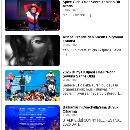
Spice Girls Yıllar Sonra Yeniden Bir
Arada
21/07/2026
Mel C Evlendi! [...]
Ariana Grande'den Klasik Hollywood
Esintisi
20/07/2026
Yeni Klibi "Petals" İçin İlk İpucu Geldi!
[...]
2026 Dünya Kupası Finali "Pop"
Şovuna Sahne Oldu
20/07/2026
Sadece 11 dakika süren bu devasa
organizasyon; müzik dünyasının
devlerini aynı sahnede buluşturdu. [...]
Balkanların Coachella'sına Büyük
Çıkarma
15/07/2026
STALK EKİBİ SUNNY HILL FESTIVAL
2026'DA! [...]