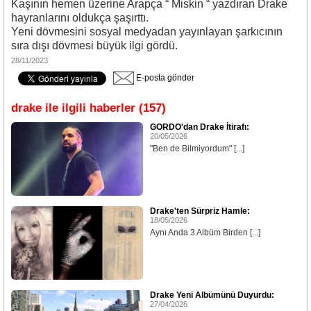
Kaşının hemen üzerine Arapça “ Miskin “ yazdıran Drake
hayranlarını oldukça şaşırttı.
Yeni dövmesini sosyal medyadan yayınlayan şarkıcının
sıra dışı dövmesi büyük ilgi gördü.
28/11/2023
E-posta gönder
drake ile ilgili haberler (157)
GORDO'dan Drake İtirafı:
20/05/2026
"Ben de Bilmiyordum" [...]
Drake'ten Sürpriz Hamle:
18/05/2026
Aynı Anda 3 Albüm Birden [...]
Drake Yeni Albümünü Duyurdu:
27/04/2026