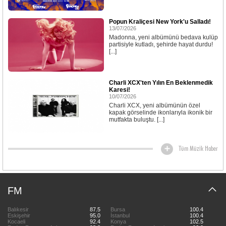
Popun Kraliçesi New York'u Salladı!
13/07/2026
Madonna, yeni albümünü bedava kulüp
partisiyle kutladı, şehirde hayat durdu!
[...]
Charli XCX'ten Yılın En Beklenmedik
Karesi!
10/07/2026
Charli XCX, yeni albümünün özel
kapak görselinde ikonlarıyla ikonik bir
mutfakta buluştu. [...]
Tüm Müzik Haber
FM
Balıkesir
87.5
Bursa
100.4
Eskişehir
95.0
İstanbul
100.4
Kocaeli
92.4
Konya
102.5