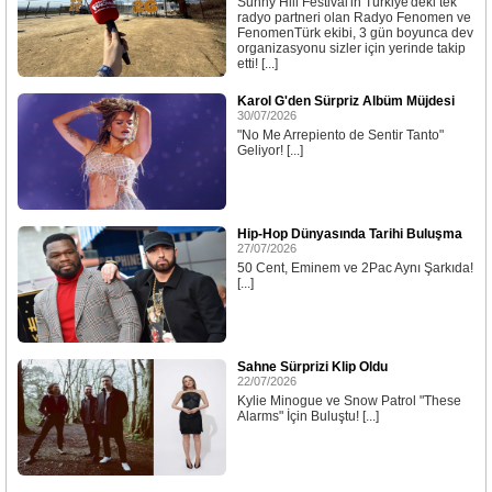
Sunny Hill Festival'in Türkiye'deki tek
radyo partneri olan Radyo Fenomen ve
FenomenTürk ekibi, 3 gün boyunca dev
organizasyonu sizler için yerinde takip
etti! [...]
Karol G'den Sürpriz Albüm Müjdesi
30/07/2026
"No Me Arrepiento de Sentir Tanto"
Geliyor! [...]
Hip-Hop Dünyasında Tarihi Buluşma
27/07/2026
50 Cent, Eminem ve 2Pac Aynı Şarkıda!
[...]
Sahne Sürprizi Klip Oldu
22/07/2026
Kylie Minogue ve Snow Patrol "These
Alarms" İçin Buluştu! [...]