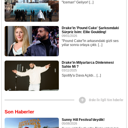
"Iceman" Geliyor! [...]
Drake'in 'Pound Cake' Şarkısındaki
Sürpriz İsim: Ellie Goulding!
09/01/2026
''Pound Cake''in arkasındaki gizli ses
yıllar sonra ortaya çıktı. [...]
Drake'in Milyarlarca Dinlenmesi
Sahte Mi ?
03/11/2025
Spotify'a Dava Açıldı... [...]
drake ile ilgili tüm haberler
Son Haberler
Sunny Hill Festival'deydik!
05/08/2026