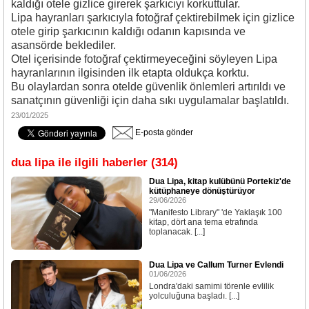
kaldığı otele gizlice girerek şarkıcıyı korkuttular.
Lipa hayranları şarkıcıyla fotoğraf çektirebilmek için gizlice
otele girip şarkıcının kaldığı odanın kapısında ve
asansörde beklediler.
Otel içerisinde fotoğraf çektirmeyeceğini söyleyen Lipa
hayranlarının ilgisinden ilk etapta oldukça korktu.
Bu olaylardan sonra otelde güvenlik önlemleri artırıldı ve
sanatçının güvenliği için daha sıkı uygulamalar başlatıldı.
23/01/2025
E-posta gönder
dua lipa ile ilgili haberler (314)
Dua Lipa, kitap kulübünü Portekiz'de
kütüphaneye dönüştürüyor
29/06/2026
"Manifesto Library" 'de Yaklaşık 100
kitap, dört ana tema etrafında
toplanacak. [...]
Dua Lipa ve Callum Turner Evlendi
01/06/2026
Londra'daki samimi törenle evlilik
yolculuğuna başladı. [...]