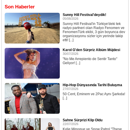
Son Haberler
Sunny Hill Festival'deydik!
05/08/2026
Sunny Hill Festival'in Türkiye'deki tek
radyo partneri olan Radyo Fenomen ve
FenomenTürk ekibi, 3 gün boyunca dev
organizasyonu sizler için yerinde takip
etti! [...]
Karol G'den Sürpriz Albüm Müjdesi
30/07/2026
"No Me Arrepiento de Sentir Tanto"
Geliyor! [...]
Hip-Hop Dünyasında Tarihi Buluşma
27/07/2026
50 Cent, Eminem ve 2Pac Aynı Şarkıda!
[...]
Sahne Sürprizi Klip Oldu
22/07/2026
Kylie Minogue ve Snow Patrol "These