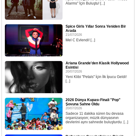
Alarms" İçin Buluştu! [...]
Spice Girls Yıllar Sonra Yeniden Bir
Arada
21/07/2026
Mel C Evlendi! [...]
Ariana Grande'den Klasik Hollywood
Esintisi
20/07/2026
Yeni Klibi "Petals" İçin İlk İpucu Geldi!
[...]
2026 Dünya Kupası Finali "Pop"
Şovuna Sahne Oldu
20/07/2026
Sadece 11 dakika süren bu devasa
organizasyon; müzik dünyasının
devlerini aynı sahnede buluşturdu. [...]