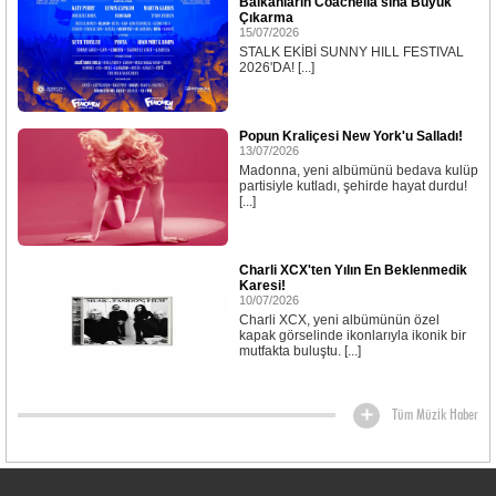
Balkanların Coachella'sına Büyük
Çıkarma
15/07/2026
STALK EKİBİ SUNNY HILL FESTIVAL
2026'DA! [...]
Popun Kraliçesi New York'u Salladı!
13/07/2026
Madonna, yeni albümünü bedava kulüp
partisiyle kutladı, şehirde hayat durdu!
[...]
Charli XCX'ten Yılın En Beklenmedik
Karesi!
10/07/2026
Charli XCX, yeni albümünün özel
kapak görselinde ikonlarıyla ikonik bir
mutfakta buluştu. [...]
Tüm Müzik Haber