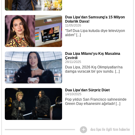
Dua Lipa'dan Samsung'a 15 Milyon
Dolarlık Dava!
11/05/2026
"Sırf Dua Lipa kutuda diye televizyon
aldım" [...]
Dua Lipa Milano'yu Kış Masalına
Çevirdi
28/11/2025
Dua Lipa, 2026 Kış Olimpiyatları'na
damga vuracak bir şov sundu. [...]
Dua Lipa'dan Sürpriz Düet
14/10/2025
Pop yıldızı San Francisco sahnesinde
Green Day efsanesini ağırladı! [...]
dua lipa ile ilgili tüm haberler