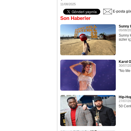
11/08/2025
E-posta gö
Son Haberler
Sunny H
05/08/2
Sunny H
sizler iç
Karol G
30/07/2
"No Me A
Hip-Ho
27/07/2
50 Cent