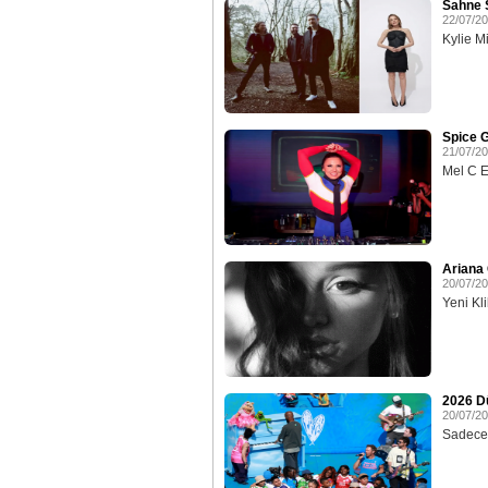
Sahne S
22/07/2
Kylie M
Spice G
21/07/2
Mel C Ev
Ariana 
20/07/2
Yeni Klib
2026 D
20/07/2
Sadece 