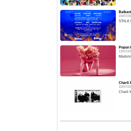
Balkan
15/07/2
STALK E
Popun K
13/07/2
Madonna
Charli 
10/07/2
Charli 