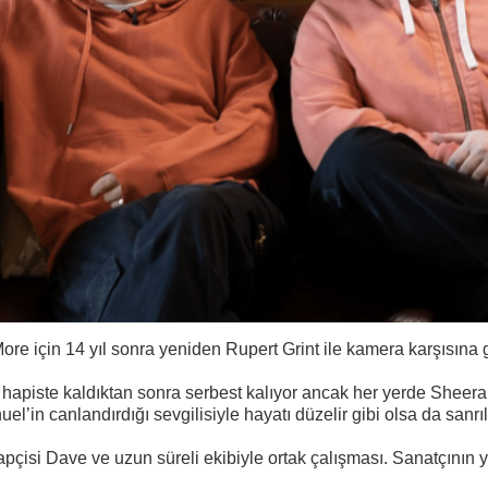
More
için 14 yıl sonra yeniden Rupert Grint ile kamera karşısına geç
 yıl hapiste kaldıktan sonra serbest kalıyor ancak her yerde She
el’in canlandırdığı sevgilisiyle hayatı düzelir gibi olsa da sanr
rapçisi Dave ve uzun süreli ekibiyle ortak çalışması. Sanatçının