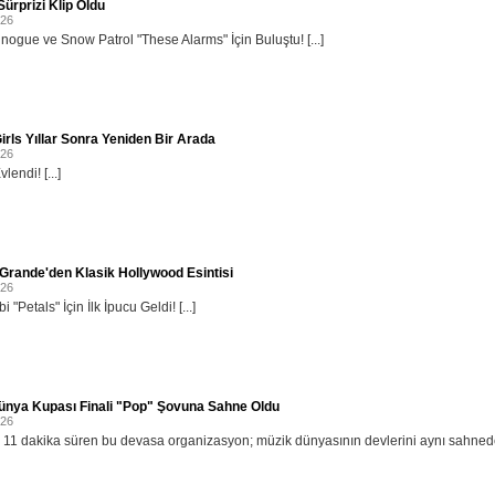
ürprizi Klip Oldu
026
inogue ve Snow Patrol "These Alarms" İçin Buluştu! [...]
irls Yıllar Sonra Yeniden Bir Arada
026
lendi! [...]
Grande'den Klasik Hollywood Esintisi
026
i "Petals" İçin İlk İpucu Geldi! [...]
ünya Kupası Finali "Pop" Şovuna Sahne Oldu
026
11 dakika süren bu devasa organizasyon; müzik dünyasının devlerini aynı sahnede b