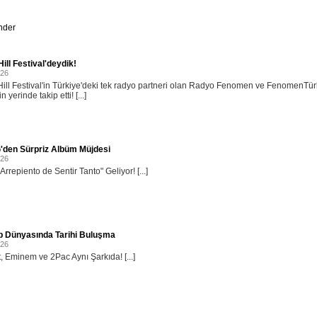
nder
ill Festival'deydik!
026
ill Festival'in Türkiye'deki tek radyo partneri olan Radyo Fenomen ve FenomenTü
in yerinde takip etti! [...]
'den Sürpriz Albüm Müjdesi
026
rrepiento de Sentir Tanto" Geliyor! [...]
p Dünyasında Tarihi Buluşma
026
, Eminem ve 2Pac Aynı Şarkıda! [...]