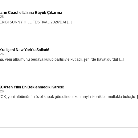
ların Coachella'sına Büyük Çıkarma
026
KİBİ SUNNY HILL FESTIVAL 2026'DA! [...]
raliçesi New York'u Salladı!
026
, yeni albümünü bedava kulüp partisiyle kutladı, şehirde hayat durdu! [...]
XCX'ten Yılın En Beklenmedik Karesi!
026
XCX, yeni albümünün özel kapak görselinde ikonlarıyla ikonik bir mutfakta buluştu. [.