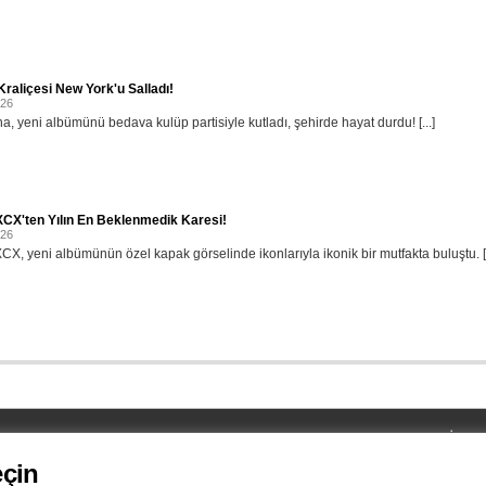
raliçesi New York'u Salladı!
026
, yeni albümünü bedava kulüp partisiyle kutladı, şehirde hayat durdu! [...]
XCX'ten Yılın En Beklenmedik Karesi!
026
XCX, yeni albümünün özel kapak görselinde ikonlarıyla ikonik bir mutfakta buluştu. [.
UYDU
MOBİL
UYDU
Türksat 4A Batı Avrupa
eçin
iPHONE
RECIEVER
12.265 Mhz