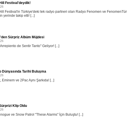
ill Festival'deydik!
026
ill Festival'in Türkiye'deki tek radyo partneri olan Radyo Fenomen ve FenomenTü
in yerinde takip etti! [...]
'den Sürpriz Albüm Müjdesi
026
rrepiento de Sentir Tanto" Geliyor! [...]
p Dünyasında Tarihi Buluşma
026
, Eminem ve 2Pac Aynı Şarkıda! [...]
ürprizi Klip Oldu
026
inogue ve Snow Patrol "These Alarms" İçin Buluştu! [...]