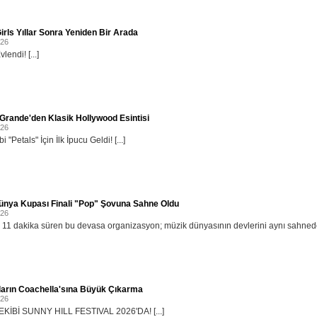
irls Yıllar Sonra Yeniden Bir Arada
026
lendi! [...]
Grande'den Klasik Hollywood Esintisi
026
i "Petals" İçin İlk İpucu Geldi! [...]
ünya Kupası Finali "Pop" Şovuna Sahne Oldu
026
11 dakika süren bu devasa organizasyon; müzik dünyasının devlerini aynı sahnede b
ların Coachella'sına Büyük Çıkarma
026
KİBİ SUNNY HILL FESTIVAL 2026'DA! [...]