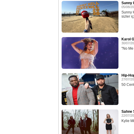
Sunny H
05/08/2
Sunny H
sizler iç
Karol G
30/07/2
"No Me A
Hip-Ho
27/07/2
50 Cent
Sahne S
22/07/2
Kylie M