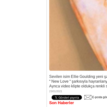
Sevilen isim Ellie Goulding yeni şa
“ New Love “ şarkısıyla hayranlar
Ayrıca video klipte oldukça renkli 
23/01/2021
E-posta gö
Son Haberler