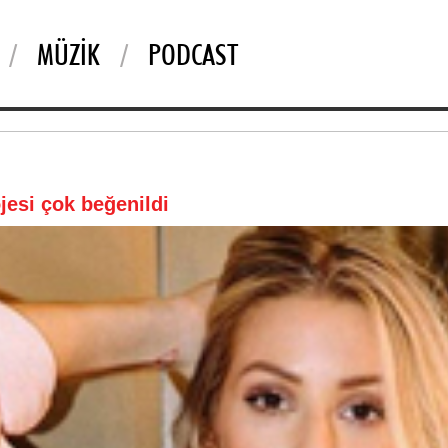
MÜZIK
PODCAST
ojesi çok beğenildi