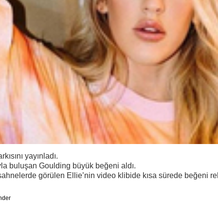
rkısını yayınladı.
ıyla buluşan Goulding büyük beğeni aldı.
sahnelerde görülen Ellie’nin video klibide kısa sürede beğeni rek
nder