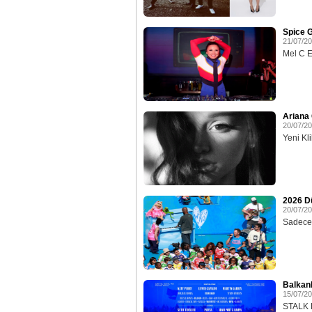
Spice G
21/07/2
Mel C Ev
Ariana 
20/07/2
Yeni Klib
2026 D
20/07/2
Sadece 
Balkan
15/07/2
STALK E