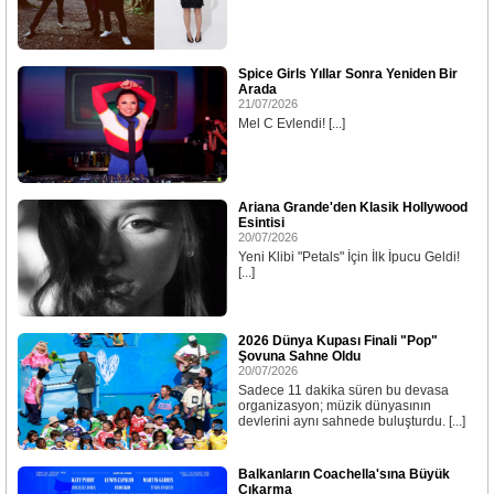
Spice Girls Yıllar Sonra Yeniden Bir
Arada
21/07/2026
Mel C Evlendi! [...]
Ariana Grande'den Klasik Hollywood
Esintisi
20/07/2026
Yeni Klibi "Petals" İçin İlk İpucu Geldi!
[...]
2026 Dünya Kupası Finali "Pop"
Şovuna Sahne Oldu
20/07/2026
Sadece 11 dakika süren bu devasa
organizasyon; müzik dünyasının
devlerini aynı sahnede buluşturdu. [...]
Balkanların Coachella'sına Büyük
Çıkarma