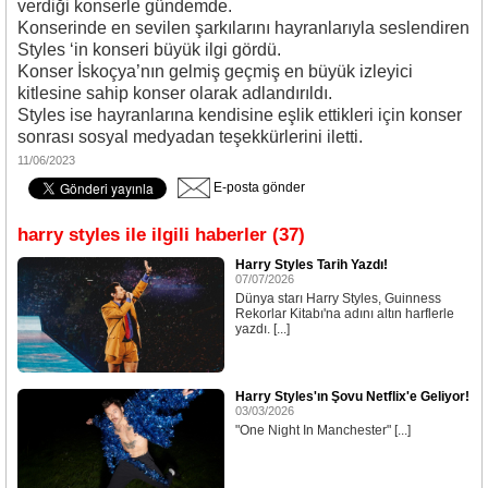
verdiği konserle gündemde.
Konserinde en sevilen şarkılarını hayranlarıyla seslendiren
Styles ‘in konseri büyük ilgi gördü.
Konser İskoçya’nın gelmiş geçmiş en büyük izleyici
kitlesine sahip konser olarak adlandırıldı.
Styles ise hayranlarına kendisine eşlik ettikleri için konser
sonrası sosyal medyadan teşekkürlerini iletti.
11/06/2023
E-posta gönder
harry styles ile ilgili haberler (37)
Harry Styles Tarih Yazdı!
07/07/2026
Dünya starı Harry Styles, Guinness
Rekorlar Kitabı'na adını altın harflerle
yazdı. [...]
Harry Styles'ın Şovu Netflix'e Geliyor!
03/03/2026
"One Night In Manchester" [...]