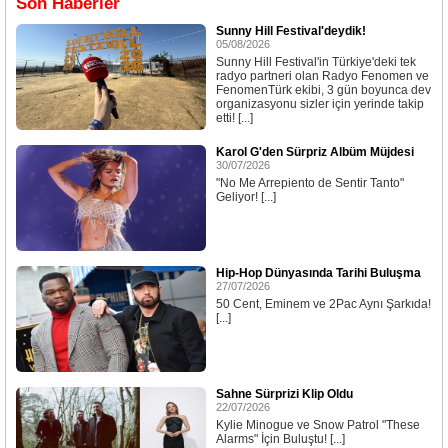
Son Haberler
Sunny Hill Festival'deydik!
05/08/2026
Sunny Hill Festival'in Türkiye'deki tek
radyo partneri olan Radyo Fenomen ve
FenomenTürk ekibi, 3 gün boyunca dev
organizasyonu sizler için yerinde takip
etti! [...]
Karol G'den Sürpriz Albüm Müjdesi
30/07/2026
"No Me Arrepiento de Sentir Tanto"
Geliyor! [...]
Hip-Hop Dünyasında Tarihi Buluşma
27/07/2026
50 Cent, Eminem ve 2Pac Aynı Şarkıda!
[...]
Sahne Sürprizi Klip Oldu
22/07/2026
Kylie Minogue ve Snow Patrol "These
Alarms" İçin Buluştu! [...]