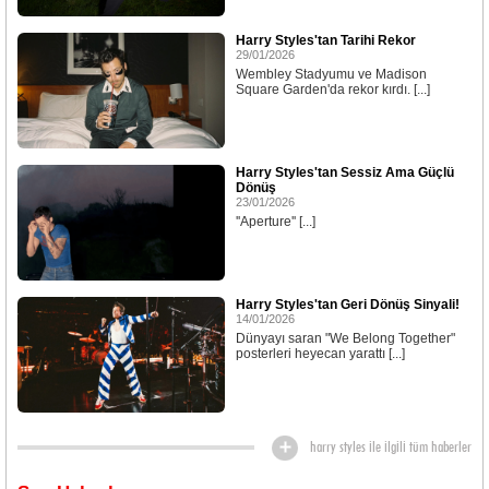
Harry Styles'tan Tarihi Rekor
29/01/2026
Wembley Stadyumu ve Madison
Square Garden'da rekor kırdı. [...]
Harry Styles'tan Sessiz Ama Güçlü
Dönüş
23/01/2026
''Aperture'' [...]
Harry Styles'tan Geri Dönüş Sinyali!
14/01/2026
Dünyayı saran "We Belong Together"
posterleri heyecan yarattı [...]
harry styles ile ilgili tüm haberler