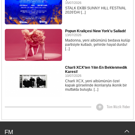
15/07/2026
STALK EKİBİ SUNNY HILL FESTIVAL
2026'DA! [...]
Popun Kraliçesi New York'u Salladı!
13/07/2026
Madonna, yeni albümünü bedava kulüp
partisiyle kutladı, şehirde hayat durdu!
[...]
Charli XCX'ten Yılın En Beklenmedik
Karesi!
10/07/2026
Charli XCX, yeni albümünün özel
kapak görselinde ikonlarıyla ikonik bir
mutfakta buluştu. [...]
Tüm Müzik Haber
FM