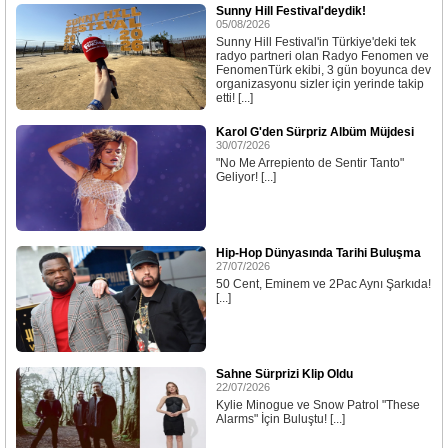
Sunny Hill Festival'deydik!
05/08/2026
Sunny Hill Festival'in Türkiye'deki tek
radyo partneri olan Radyo Fenomen ve
FenomenTürk ekibi, 3 gün boyunca dev
organizasyonu sizler için yerinde takip
etti! [...]
Karol G'den Sürpriz Albüm Müjdesi
30/07/2026
"No Me Arrepiento de Sentir Tanto"
Geliyor! [...]
Hip-Hop Dünyasında Tarihi Buluşma
27/07/2026
50 Cent, Eminem ve 2Pac Aynı Şarkıda!
[...]
Sahne Sürprizi Klip Oldu
22/07/2026
Kylie Minogue ve Snow Patrol "These
Alarms" İçin Buluştu! [...]