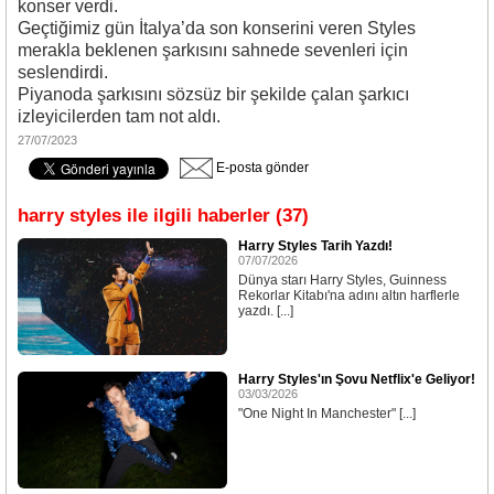
konser verdi.
Geçtiğimiz gün İtalya’da son konserini veren Styles
merakla beklenen şarkısını sahnede sevenleri için
seslendirdi.
Piyanoda şarkısını sözsüz bir şekilde çalan şarkıcı
izleyicilerden tam not aldı.
27/07/2023
E-posta gönder
harry styles ile ilgili haberler (37)
Harry Styles Tarih Yazdı!
07/07/2026
Dünya starı Harry Styles, Guinness
Rekorlar Kitabı'na adını altın harflerle
yazdı. [...]
Harry Styles'ın Şovu Netflix'e Geliyor!
03/03/2026
"One Night In Manchester" [...]