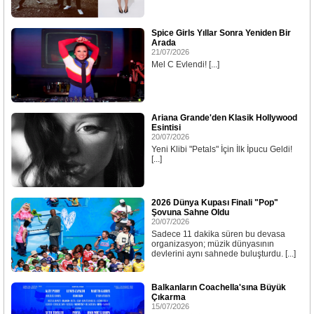
Spice Girls Yıllar Sonra Yeniden Bir
Arada
21/07/2026
Mel C Evlendi! [...]
Ariana Grande'den Klasik Hollywood
Esintisi
20/07/2026
Yeni Klibi "Petals" İçin İlk İpucu Geldi!
[...]
2026 Dünya Kupası Finali "Pop"
Şovuna Sahne Oldu
20/07/2026
Sadece 11 dakika süren bu devasa
organizasyon; müzik dünyasının
devlerini aynı sahnede buluşturdu. [...]
Balkanların Coachella'sına Büyük
Çıkarma
15/07/2026