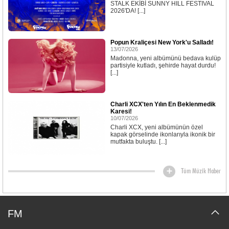
STALK EKİBİ SUNNY HILL FESTIVAL
2026'DA! [...]
Popun Kraliçesi New York'u Salladı!
13/07/2026
Madonna, yeni albümünü bedava kulüp
partisiyle kutladı, şehirde hayat durdu!
[...]
Charli XCX'ten Yılın En Beklenmedik
Karesi!
10/07/2026
Charli XCX, yeni albümünün özel
kapak görselinde ikonlarıyla ikonik bir
mutfakta buluştu. [...]
Tüm Müzik Haber
FM