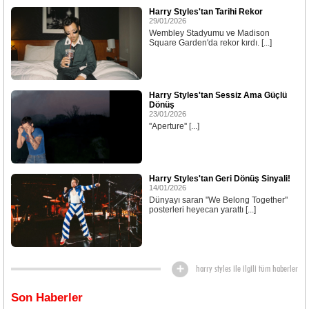
Harry Styles'tan Tarihi Rekor
29/01/2026
Wembley Stadyumu ve Madison
Square Garden'da rekor kırdı. [...]
Harry Styles'tan Sessiz Ama Güçlü
Dönüş
23/01/2026
''Aperture'' [...]
Harry Styles'tan Geri Dönüş Sinyali!
14/01/2026
Dünyayı saran "We Belong Together"
posterleri heyecan yarattı [...]
harry styles ile ilgili tüm haberler
Son Haberler