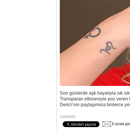
Son günlerde aşk hayatıyla sık sık
Transparan elbisesiyle poz veren D
Derici’nin paylaşımına binlerce y
11/05/2023
E-posta gö