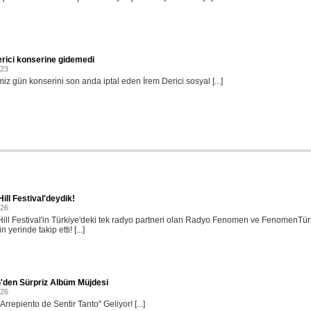
rici konserine gidemedi
023
miz gün konserini son anda iptal eden İrem Derici sosyal [...]
ill Festival'deydik!
026
ill Festival'in Türkiye'deki tek radyo partneri olan Radyo Fenomen ve FenomenTü
in yerinde takip etti! [...]
'den Sürpriz Albüm Müjdesi
026
rrepiento de Sentir Tanto" Geliyor! [...]