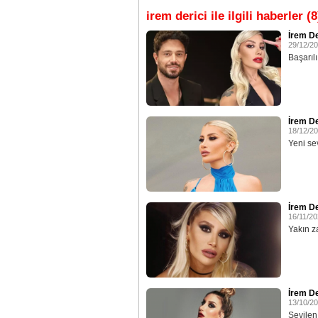
irem derici ile ilgili haberler (8
İrem De
29/12/2
Başarılı
İrem De
18/12/2
Yeni sev
İrem Der
16/11/2
Yakın za
İrem De
13/10/2
Sevilen