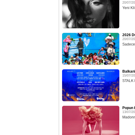
20/07/2
Yeni Klib
2026 D
20/07/2
Sadece 
Balkan
15/07/2
STALK E
Popun K
13/07/2
Madonna