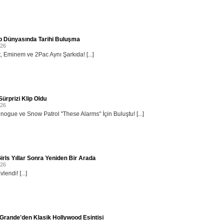
p Dünyasında Tarihi Buluşma
026
, Eminem ve 2Pac Aynı Şarkıda! [...]
ürprizi Klip Oldu
026
inogue ve Snow Patrol "These Alarms" İçin Buluştu! [...]
irls Yıllar Sonra Yeniden Bir Arada
026
lendi! [...]
Grande'den Klasik Hollywood Esintisi