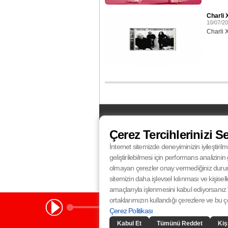
Charli 
10/07/2
Charli 
FM
Balıkesir
87.5
Bursa
100.4
Çerez Tercihlerinizi S
Eskişehir
95.0
İstanbul
100.4
Kocaeli
92.4
Konya
102.5
İnternet sitemizde deneyiminizin iyileştirilm
Radyo Fenomen
Radyo Fenomen
Ankara
98.8
Antalya
96.0
geliştirilebilmesi için performans analizin
Radyo Fenomen
Radyo Fenomen
Gaziantep
97.1
İzmir
98.0
olmayan çerezler onay vermediğiniz durumlar
sitemizin daha işlevsel kılınması ve kişisell
amaçlarıyla işlenmesini kabul ediyorsanız “
ortaklarımızın kullandığı çerezlere ve bu çere
Çerez Politikası
Kabul Et
Tümünü Reddet
Kiş