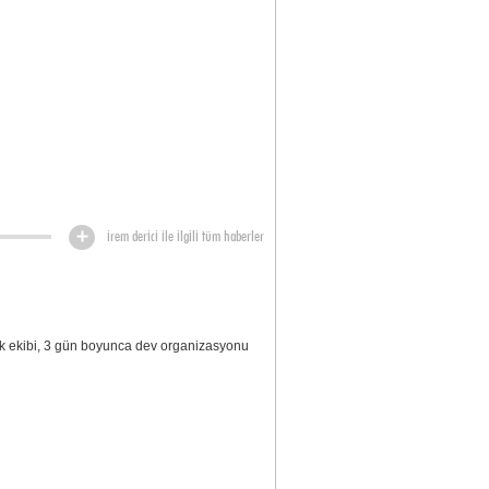
irem derici ile ilgili tüm haberler
rk ekibi, 3 gün boyunca dev organizasyonu