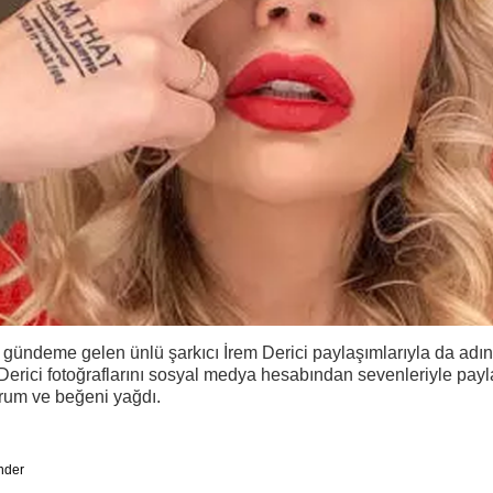
 gündeme gelen ünlü şarkıcı İrem Derici paylaşımlarıyla da adınd
erici fotoğraflarını sosyal medya hesabından sevenleriyle payla
orum ve beğeni yağdı.
nder