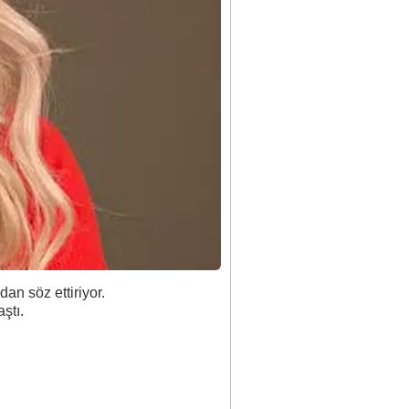
an söz ettiriyor.
ştı.