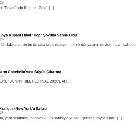
026
i "Petals" İçin İlk İpucu Geldi! [...]
ünya Kupası Finali "Pop" Şovuna Sahne Oldu
026
11 dakika süren bu devasa organizasyon; müzik dünyasının devlerini aynı sahnede b
ların Coachella'sına Büyük Çıkarma
026
KİBİ SUNNY HILL FESTIVAL 2026'DA! [...]
raliçesi New York'u Salladı!
026
, yeni albümünü bedava kulüp partisiyle kutladı, şehirde hayat durdu! [...]