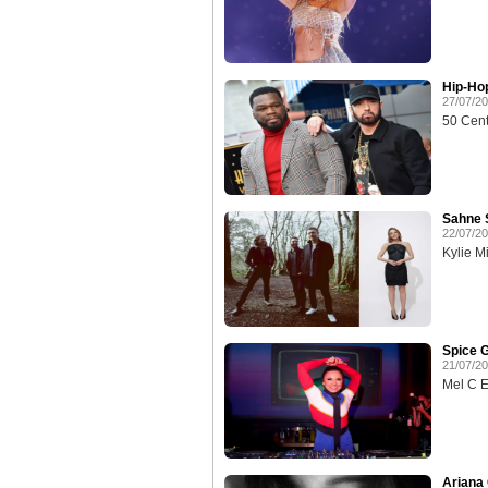
Hip-Ho
27/07/2
50 Cent
Sahne S
22/07/2
Kylie M
Spice G
21/07/2
Mel C Ev
Ariana 