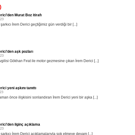
)
rici'den Murat Boz itirafı
023
 şarkıcı İrem Derici geçtiğimiz gün verdiği bir [...]
rici'den aşk pozları
023
gilisi Gökhan Fırat ile motor gezmesine çıkan İrem Derici [...]
ici yeni aşkını tanıttı
023
man önce ilişkisini sonlandıran İrem Derici yeni bir aşka [...]
rici'den ilginç açıklama
023
 şarkıcı İrem Derici açıklamalarıyla şok etmeye devam [...]