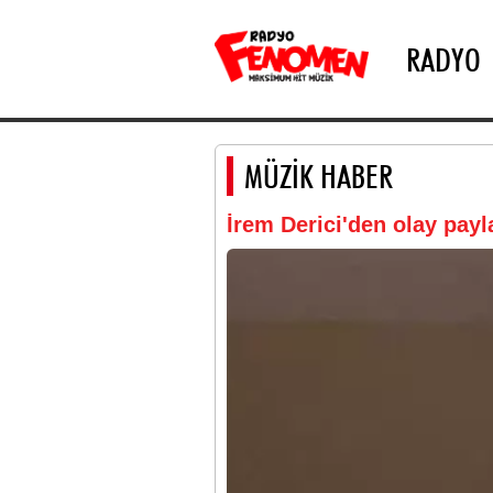
RADYO
MÜZİK HABER
İrem Derici'den olay payl