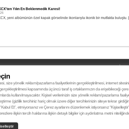
XCX'ten Yılın En Beklenmedik Karesi!
026
XCX, yeni albümünün özel kapak görselinde ikonlarıyla ikonik bir mutfakta buluştu. [.
UYDU
MOBİL
UYDU
Türksat 4A Batı Avrupa
eçin
iPHONE
RECIEVER
12.265 Mhz
ANDROID
SYMBOL RATE
27500 Msym/s
esi, size yönelik reklam/pazarlama faaliyetlerinin gerçekleştirilmesi, internet sitesi
FEC
V-Dikey° 5/6
in gerçekleştirilmesi kapsamında üçüncü taraf iş ortaklarımızın da erişebileceği çer
da kullanılmayacaktır. Kişisel verilerinizin size yönelik reklam/pazarlama faaliyetl
eştirme (gizlilik tercihiniz hariç olmak üzere diğer tercihlerinizin siteye tekrar gird
Kabul Et”, etmiyorsanız ve Çerez ayarlarını düzenlemek istiyorsanız “Kişiselleştir” 
zlere ilişkin tercih haklarına ilişkin detaylı bilgiler için aydınlatma metni niteliğind
CANLI
iselleştir