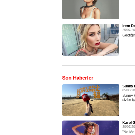
İrem De
25/07/2
Geçtiği
Son Haberler
Sunny H
05/08/2
Sunny H
sizler iç
Karol G
30/07/2
"No Me A