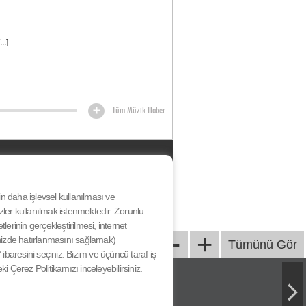
..]
Tüm Müzik Haber
HAKKIMIZDA
KÜNYE
BİZE ULAŞIN
nin daha işlevsel kullanılması ve
YARIŞMA KATILIM KOŞULLARI
ezler kullanılmak istenmektedir. Zorunlu
& SÖZLEŞME
-
erinin gerçekleştirilmesi, internet
GİZLİLİK SÖZLEŞMESİ
+
iğinizde hatırlanmasını sağlamak)
Tümünü Gör
ibaresini seçiniz. Bizim ve üçüncü taraf iş
eki Çerez Politikamızı inceleyebilirsiniz.