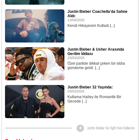
Justin Bieber Coachella'da Sahne
Aldı:
13/04/2026
Kendi Hikayesini Kutladı [...]
Justin Bieber & Usher Arasında
Gerilim İddiası
23/03/2026
Özel partide dikkat çeken bir iddia
gündeme geldi. [...]
Justin Bieber 32 Yaşında:
03/03/2026
Kutlama Hailey ile Romantik Bir
Gecede [...]
justin bieber ile ilgili tüm haberler