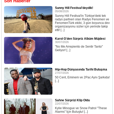
Son Haberler
Sunny Hill Festival'deydik!
05/08/2026
Sunny Hill Festival'in Türkiye'deki tek
radyo partneri olan Radyo Fenomen ve
FenomenTürk ekibi, 3 gün boyunca dev
organizasyonu sizler için yerinde takip
etti! [...]
Karol G'den Sürpriz Albüm Müjdesi
30/07/2026
"No Me Arrepiento de Sentir Tanto"
Geliyor! [...]
Hip-Hop Dünyasında Tarihi Buluşma
27/07/2026
50 Cent, Eminem ve 2Pac Aynı Şarkıda!
[...]
Sahne Sürprizi Klip Oldu
22/07/2026
Kylie Minogue ve Snow Patrol "These
Alarms" İçin Buluştu! [...]