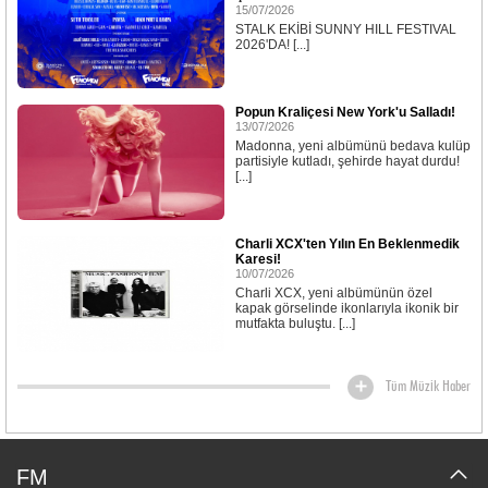
15/07/2026
STALK EKİBİ SUNNY HILL FESTIVAL
2026'DA! [...]
Popun Kraliçesi New York'u Salladı!
13/07/2026
Madonna, yeni albümünü bedava kulüp
partisiyle kutladı, şehirde hayat durdu!
[...]
Charli XCX'ten Yılın En Beklenmedik
Karesi!
10/07/2026
Charli XCX, yeni albümünün özel
kapak görselinde ikonlarıyla ikonik bir
mutfakta buluştu. [...]
Tüm Müzik Haber
FM