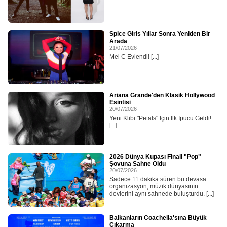
Spice Girls Yıllar Sonra Yeniden Bir
Arada
21/07/2026
Mel C Evlendi! [...]
Ariana Grande'den Klasik Hollywood
Esintisi
20/07/2026
Yeni Klibi "Petals" İçin İlk İpucu Geldi!
[...]
2026 Dünya Kupası Finali "Pop"
Şovuna Sahne Oldu
20/07/2026
Sadece 11 dakika süren bu devasa
organizasyon; müzik dünyasının
devlerini aynı sahnede buluşturdu. [...]
Balkanların Coachella'sına Büyük
Çıkarma