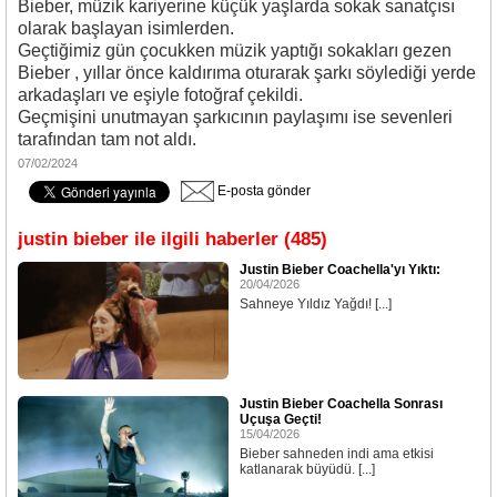
Bieber, müzik kariyerine küçük yaşlarda sokak sanatçısı
olarak başlayan isimlerden.
Geçtiğimiz gün çocukken müzik yaptığı sokakları gezen
Bieber , yıllar önce kaldırıma oturarak şarkı söylediği yerde
arkadaşları ve eşiyle fotoğraf çekildi.
Geçmişini unutmayan şarkıcının paylaşımı ise sevenleri
tarafından tam not aldı.
07/02/2024
E-posta gönder
justin bieber ile ilgili haberler (485)
Justin Bieber Coachella'yı Yıktı:
20/04/2026
Sahneye Yıldız Yağdı! [...]
Justin Bieber Coachella Sonrası
Uçuşa Geçti!
15/04/2026
Bieber sahneden indi ama etkisi
katlanarak büyüdü. [...]