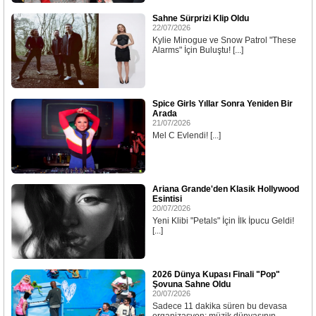
Sahne Sürprizi Klip Oldu
22/07/2026
Kylie Minogue ve Snow Patrol "These
Alarms" İçin Buluştu! [...]
Spice Girls Yıllar Sonra Yeniden Bir
Arada
21/07/2026
Mel C Evlendi! [...]
Ariana Grande'den Klasik Hollywood
Esintisi
20/07/2026
Yeni Klibi "Petals" İçin İlk İpucu Geldi!
[...]
2026 Dünya Kupası Finali "Pop"
Şovuna Sahne Oldu
20/07/2026
Sadece 11 dakika süren bu devasa