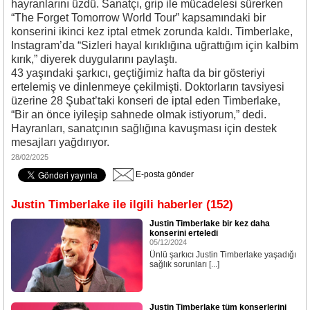
hayranlarını üzdü. Sanatçı, grip ile mücadelesi sürerken
“The Forget Tomorrow World Tour” kapsamındaki bir
konserini ikinci kez iptal etmek zorunda kaldı. Timberlake,
Instagram’da “Sizleri hayal kırıklığına uğrattığım için kalbim
kırık,” diyerek duygularını paylaştı.
43 yaşındaki şarkıcı, geçtiğimiz hafta da bir gösteriyi
ertelemiş ve dinlenmeye çekilmişti. Doktorların tavsiyesi
üzerine 28 Şubat’taki konseri de iptal eden Timberlake,
“Bir an önce iyileşip sahnede olmak istiyorum,” dedi.
Hayranları, sanatçının sağlığına kavuşması için destek
mesajları yağdırıyor.
28/02/2025
E-posta gönder
Justin Timberlake ile ilgili haberler (152)
Justin Timberlake bir kez daha
konserini erteledi
05/12/2024
Ünlü şarkıcı Justin Timberlake yaşadığı
sağlık sorunları [...]
Justin Timberlake tüm konserlerini