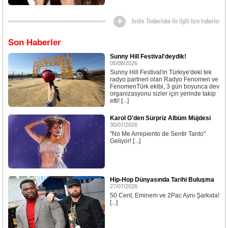
Justin Timberlake ile ilgili tüm haberler
Son Haberler
Sunny Hill Festival'deydik!
05/08/2026
Sunny Hill Festival'in Türkiye'deki tek
radyo partneri olan Radyo Fenomen ve
FenomenTürk ekibi, 3 gün boyunca dev
organizasyonu sizler için yerinde takip
etti! [...]
Karol G'den Sürpriz Albüm Müjdesi
30/07/2026
"No Me Arrepiento de Sentir Tanto"
Geliyor! [...]
Hip-Hop Dünyasında Tarihi Buluşma
27/07/2026
50 Cent, Eminem ve 2Pac Aynı Şarkıda!
[...]