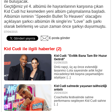
ile buluşacak.
Geçtiğimiz yıl 4. albümü ile hayranlarının karşısına çıkan
Kid Cudi hız kesmeden yeni albüm çalışmalarına başladı.
Albümün isminin "Speedin Bullet To Heaven" olacağını
açıklayan şarkıcı albümün ilk single'ını "Love" adlı şarkı
olarak belirlemiş ve uzun zaman önce şarkıyı duyurmuştu.
07/04/2015
E-posta gönder
Kid Cudi ile ilgili haberler (2)
Kid Cudi: "Evlilik Bana Tam Bir Huzur
Getirdi"
01/09/2025
Ünlü rapçi, üç ay önce evlendiği
tasarımcı Lola sayesinde artık hiçbir
mücadeleyi tek başına yaşamadığını
söylüyor. [...]
Kid Cudi sahnede yaşanan talihsizliği
anlattı
25/04/2024
Coachella festivalinde sahne
performansı segileyen Kid Cudi sahne
[...]