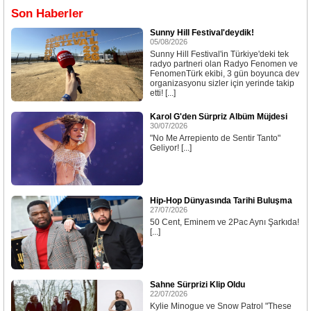
Son Haberler
Sunny Hill Festival'deydik!
05/08/2026
Sunny Hill Festival'in Türkiye'deki tek
radyo partneri olan Radyo Fenomen ve
FenomenTürk ekibi, 3 gün boyunca dev
organizasyonu sizler için yerinde takip
etti! [...]
Karol G'den Sürpriz Albüm Müjdesi
30/07/2026
"No Me Arrepiento de Sentir Tanto"
Geliyor! [...]
Hip-Hop Dünyasında Tarihi Buluşma
27/07/2026
50 Cent, Eminem ve 2Pac Aynı Şarkıda!
[...]
Sahne Sürprizi Klip Oldu
22/07/2026
Kylie Minogue ve Snow Patrol "These