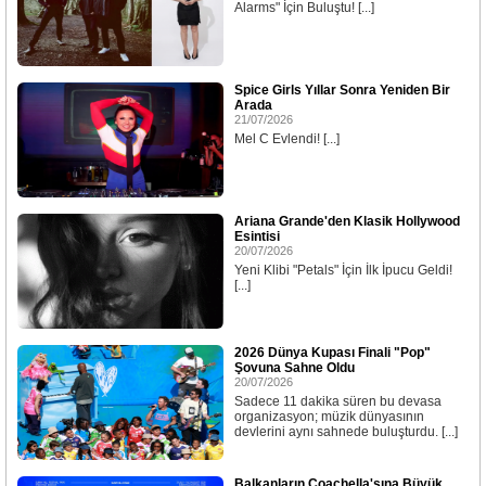
Alarms" İçin Buluştu! [...]
Spice Girls Yıllar Sonra Yeniden Bir
Arada
21/07/2026
Mel C Evlendi! [...]
Ariana Grande'den Klasik Hollywood
Esintisi
20/07/2026
Yeni Klibi "Petals" İçin İlk İpucu Geldi!
[...]
2026 Dünya Kupası Finali "Pop"
Şovuna Sahne Oldu
20/07/2026
Sadece 11 dakika süren bu devasa
organizasyon; müzik dünyasının
devlerini aynı sahnede buluşturdu. [...]
Balkanların Coachella'sına Büyük