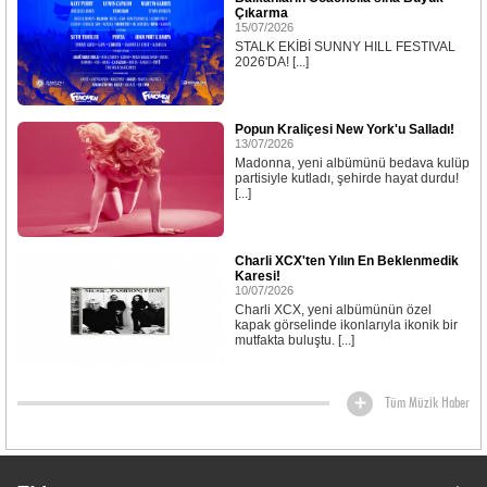
Çıkarma
15/07/2026
STALK EKİBİ SUNNY HILL FESTIVAL
2026'DA! [...]
Popun Kraliçesi New York'u Salladı!
13/07/2026
Madonna, yeni albümünü bedava kulüp
partisiyle kutladı, şehirde hayat durdu!
[...]
Charli XCX'ten Yılın En Beklenmedik
Karesi!
10/07/2026
Charli XCX, yeni albümünün özel
kapak görselinde ikonlarıyla ikonik bir
mutfakta buluştu. [...]
Tüm Müzik Haber