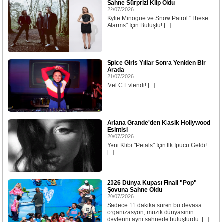
Sahne Sürprizi Klip Oldu
22/07/2026
Kylie Minogue ve Snow Patrol "These
Alarms" İçin Buluştu! [...]
Spice Girls Yıllar Sonra Yeniden Bir
Arada
21/07/2026
Mel C Evlendi! [...]
Ariana Grande'den Klasik Hollywood
Esintisi
20/07/2026
Yeni Klibi "Petals" İçin İlk İpucu Geldi!
[...]
2026 Dünya Kupası Finali "Pop"
Şovuna Sahne Oldu
20/07/2026
Sadece 11 dakika süren bu devasa
organizasyon; müzik dünyasının
devlerini aynı sahnede buluşturdu. [...]