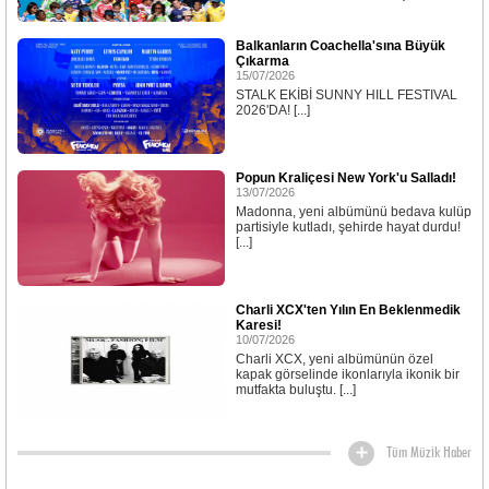
Balkanların Coachella'sına Büyük
Çıkarma
15/07/2026
STALK EKİBİ SUNNY HILL FESTIVAL
2026'DA! [...]
Popun Kraliçesi New York'u Salladı!
13/07/2026
Madonna, yeni albümünü bedava kulüp
partisiyle kutladı, şehirde hayat durdu!
[...]
Charli XCX'ten Yılın En Beklenmedik
Karesi!
10/07/2026
Charli XCX, yeni albümünün özel
kapak görselinde ikonlarıyla ikonik bir
mutfakta buluştu. [...]
Tüm Müzik Haber