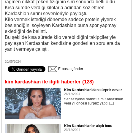
ragmen dikkat çeken fiziğinin sırrı sonunda belli oldu.
Kısa sürede verdiği kilolarla adından söz ettiren
Kardashian sırrını sevenleriyle paylaştı.
Kilo vermek istediği dönemde sadece protein yiyerek
beslendiğini söyleyen Kardashian buna spor yapmayı
eklediğini de belirtti.
Bu şekilde kısa sürede kilo verebildiğini takipçileriyle
paylaşan Kardashian kendisine gönderilen sorulara da
yanıt vermeye çalıştı.
20/05/2024
E-posta gönder
kim kardashian ile ilgili haberler (128)
Kim Kardashian'dan sürpriz cover
26/12/2024
Sansasyonel şarkıcı Kim Kardashian
yeni yıl öncesi sürpriz yaptı. [...]
Kim Kardashian'ın alçılı botu
23/12/2024