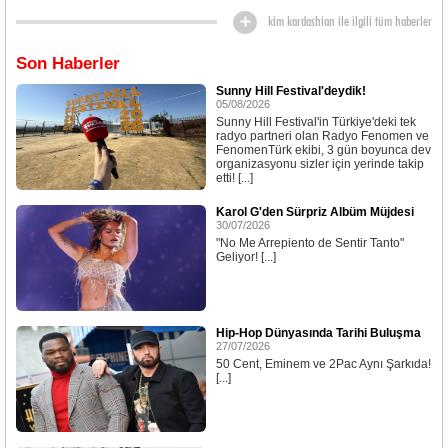
kim kardashian ile ilgili tüm haberler
Son Haberler
Sunny Hill Festival'deydik!
05/08/2026
Sunny Hill Festival'in Türkiye'deki tek
radyo partneri olan Radyo Fenomen ve
FenomenTürk ekibi, 3 gün boyunca dev
organizasyonu sizler için yerinde takip
etti! [...]
Karol G'den Sürpriz Albüm Müjdesi
30/07/2026
"No Me Arrepiento de Sentir Tanto"
Geliyor! [...]
Hip-Hop Dünyasında Tarihi Buluşma
27/07/2026
50 Cent, Eminem ve 2Pac Aynı Şarkıda!
[...]