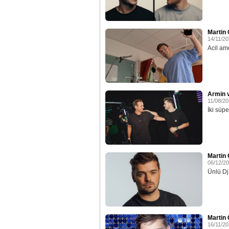
Martin 
14/11/2
Acil ame
Armin v
11/08/2
İki süpe
Martin 
06/12/2
Ünlü Dj 
Martin 
16/11/2