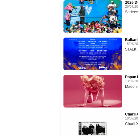
2026 D
20/07/2
Sadece 
Balkan
15/07/2
STALK E
Popun K
13/07/2
Madonna
Charli 
10/07/2
Charli 