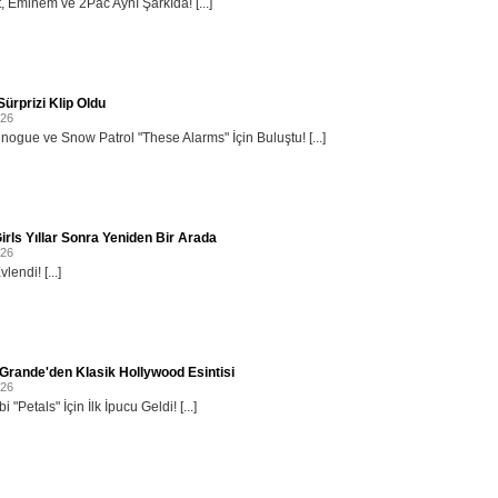
, Eminem ve 2Pac Aynı Şarkıda! [...]
ürprizi Klip Oldu
026
inogue ve Snow Patrol "These Alarms" İçin Buluştu! [...]
irls Yıllar Sonra Yeniden Bir Arada
026
lendi! [...]
Grande'den Klasik Hollywood Esintisi
026
i "Petals" İçin İlk İpucu Geldi! [...]