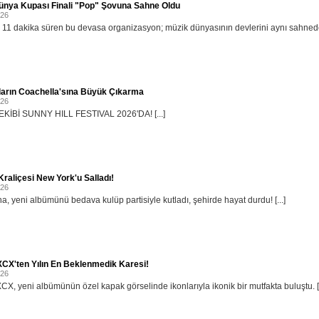
ünya Kupası Finali "Pop" Şovuna Sahne Oldu
026
11 dakika süren bu devasa organizasyon; müzik dünyasının devlerini aynı sahnede b
ların Coachella'sına Büyük Çıkarma
026
KİBİ SUNNY HILL FESTIVAL 2026'DA! [...]
raliçesi New York'u Salladı!
026
, yeni albümünü bedava kulüp partisiyle kutladı, şehirde hayat durdu! [...]
XCX'ten Yılın En Beklenmedik Karesi!
026
XCX, yeni albümünün özel kapak görselinde ikonlarıyla ikonik bir mutfakta buluştu. [.