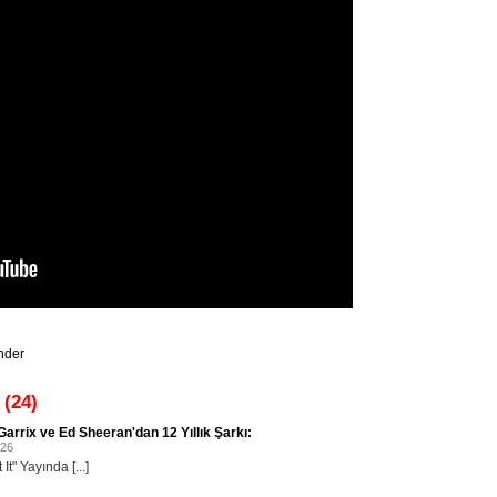
nder
 (24)
Garrix ve Ed Sheeran'dan 12 Yıllık Şarkı:
026
It" Yayında [...]