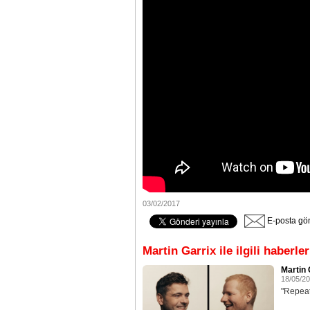
03/02/2017
E-posta gö
Martin Garrix ile ilgili haberler
Martin 
18/05/2
"Repeat 