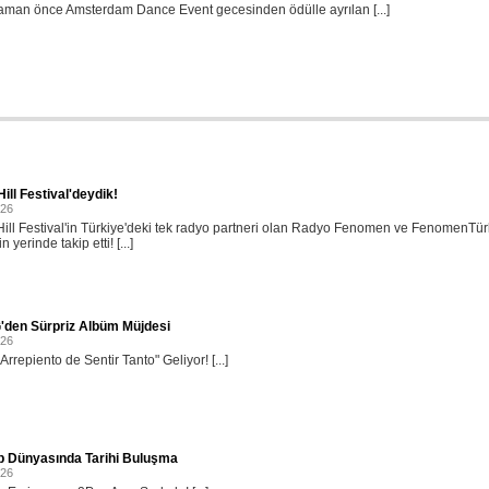
aman önce Amsterdam Dance Event gecesinden ödülle ayrılan [...]
ill Festival'deydik!
026
ill Festival'in Türkiye'deki tek radyo partneri olan Radyo Fenomen ve FenomenTü
in yerinde takip etti! [...]
'den Sürpriz Albüm Müjdesi
026
rrepiento de Sentir Tanto" Geliyor! [...]
p Dünyasında Tarihi Buluşma
026