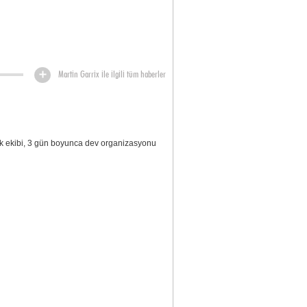
Martin Garrix ile ilgili tüm haberler
rk ekibi, 3 gün boyunca dev organizasyonu