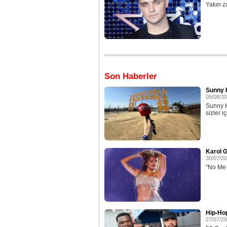
Yakın z
Son Haberler
Sunny H
05/08/2
Sunny H
sizler iç
Karol G
30/07/2
"No Me A
Hip-Ho
27/07/2