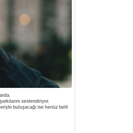
larda.
arkılarını seslendiriyor.
leriyle buluşacağı ise henüz belli