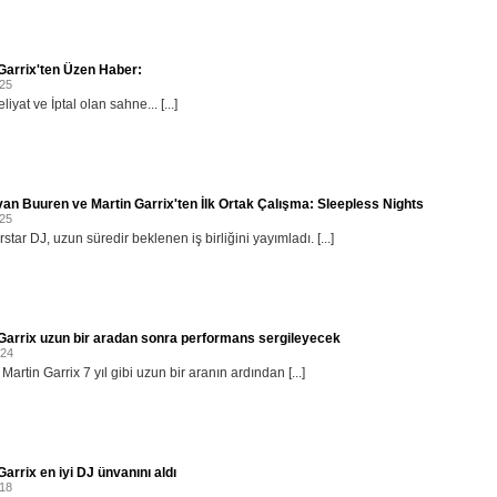
Garrix'ten Üzen Haber:
025
liyat ve İptal olan sahne... [...]
an Buuren ve Martin Garrix'ten İlk Ortak Çalışma: Sleepless Nights
025
rstar DJ, uzun süredir beklenen iş birliğini yayımladı. [...]
Garrix uzun bir aradan sonra performans sergileyecek
024
Martin Garrix 7 yıl gibi uzun bir aranın ardından [...]
Garrix en iyi DJ ünvanını aldı
018