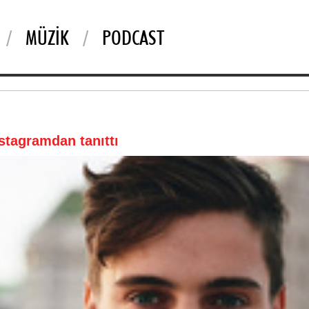
MÜZIK
PODCAST
nstagramdan tanıttı