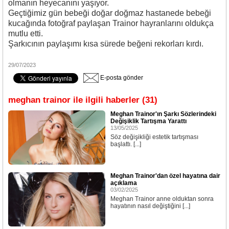
olmanın heyecanını yaşıyor.
Geçtiğimiz gün bebeği doğar doğmaz hastanede bebeği
kucağında fotoğraf paylaşan Trainor hayranlarını oldukça
mutlu etti.
Şarkıcının paylaşımı kısa sürede beğeni rekorları kırdı.
29/07/2023
E-posta gönder
meghan trainor ile ilgili haberler (31)
Meghan Trainor'ın Şarkı Sözlerindeki
Değişiklik Tartışma Yarattı
13/05/2025
Söz değişikliği estetik tartışması
başlattı. [...]
Meghan Trainor'dan özel hayatına dair
açıklama
03/02/2025
Meghan Trainor anne olduktan sonra
hayatının nasıl değiştiğini [...]