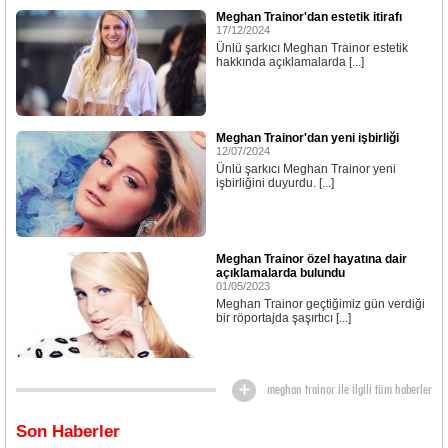
Meghan Trainor'dan estetik itirafı
17/12/2024
Ünlü şarkıcı Meghan Trainor estetik
hakkında açıklamalarda [...]
Meghan Trainor'dan yeni işbirliği
12/07/2024
Ünlü şarkıcı Meghan Trainor yeni
işbirliğini duyurdu. [...]
Meghan Trainor özel hayatına dair
açıklamalarda bulundu
01/05/2023
Meghan Trainor geçtiğimiz gün verdiği
bir röportajda şaşırtıcı [...]
meghan trainor ile ilgili tüm haberler
Son Haberler