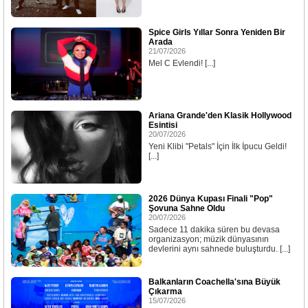
Spice Girls Yıllar Sonra Yeniden Bir
Arada
21/07/2026
Mel C Evlendi! [...]
Ariana Grande'den Klasik Hollywood
Esintisi
20/07/2026
Yeni Klibi "Petals" İçin İlk İpucu Geldi!
[...]
2026 Dünya Kupası Finali "Pop"
Şovuna Sahne Oldu
20/07/2026
Sadece 11 dakika süren bu devasa
organizasyon; müzik dünyasının
devlerini aynı sahnede buluşturdu. [...]
Balkanların Coachella'sına Büyük
Çıkarma
15/07/2026