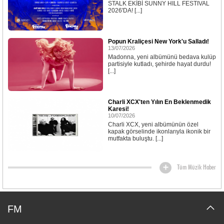
STALK EKİBİ SUNNY HILL FESTIVAL
2026'DA! [...]
Popun Kraliçesi New York'u Salladı!
13/07/2026
Madonna, yeni albümünü bedava kulüp
partisiyle kutladı, şehirde hayat durdu!
[...]
Charli XCX'ten Yılın En Beklenmedik
Karesi!
10/07/2026
Charli XCX, yeni albümünün özel
kapak görselinde ikonlarıyla ikonik bir
mutfakta buluştu. [...]
Tüm Müzik Haber
FM