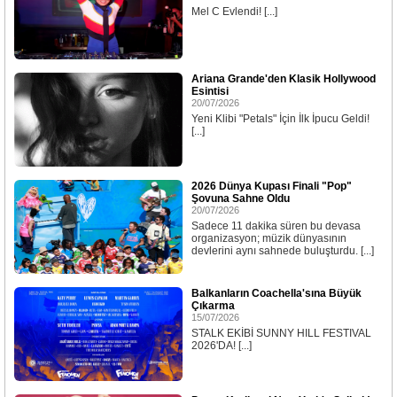
Mel C Evlendi! [...]
Ariana Grande'den Klasik Hollywood
Esintisi
20/07/2026
Yeni Klibi "Petals" İçin İlk İpucu Geldi!
[...]
2026 Dünya Kupası Finali "Pop"
Şovuna Sahne Oldu
20/07/2026
Sadece 11 dakika süren bu devasa
organizasyon; müzik dünyasının
devlerini aynı sahnede buluşturdu. [...]
Balkanların Coachella'sına Büyük
Çıkarma
15/07/2026
STALK EKİBİ SUNNY HILL FESTIVAL
2026'DA! [...]