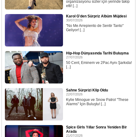
organizasyonu sizler için yerinde takip
etti! [...]
Karol G'den Sürpriz Albüm Müjdesi
30/07/2026
"No Me Arrepiento de Sentir Tanto"
Geliyor! [...]
Hip-Hop Dünyasında Tarihi Buluşma
27/07/2026
50 Cent, Eminem ve 2Pac Aynı Şarkıda!
[...]
Sahne Sürprizi Klip Oldu
22/07/2026
Kylie Minogue ve Snow Patrol "These
Alarms" İçin Buluştu! [...]
Spice Girls Yıllar Sonra Yeniden Bir
Arada
21/07/2026