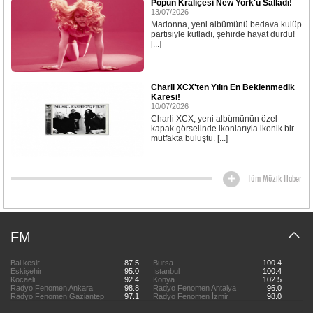
Popun Kraliçesi New York'u Salladı!
13/07/2026
Madonna, yeni albümünü bedava kulüp
partisiyle kutladı, şehirde hayat durdu!
[...]
Charli XCX'ten Yılın En Beklenmedik
Karesi!
10/07/2026
Charli XCX, yeni albümünün özel
kapak görselinde ikonlarıyla ikonik bir
mutfakta buluştu. [...]
Tüm Müzik Haber
FM
Balıkesir
87.5
Bursa
100.4
Eskişehir
95.0
İstanbul
100.4
Kocaeli
92.4
Konya
102.5
Radyo Fenomen Ankara
98.8
Radyo Fenomen Antalya
96.0
Radyo Fenomen Gaziantep
97.1
Radyo Fenomen İzmir
98.0