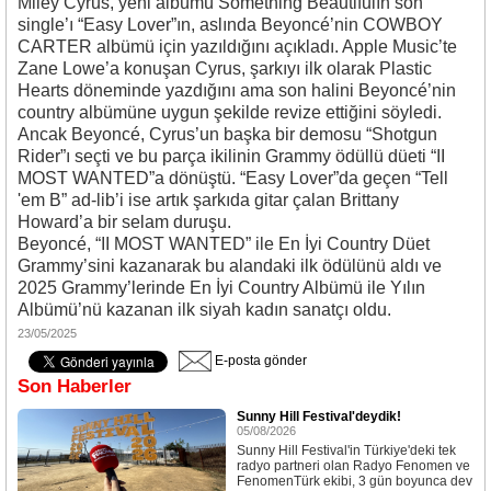
Miley Cyrus, yeni albümü
Something Beautiful
ın son
single’ı “Easy Lover”ın, aslında Beyoncé’nin
COWBOY
CARTER
albümü için yazıldığını açıkladı. Apple Music’te
Zane Lowe’a konuşan Cyrus, şarkıyı ilk olarak
Plastic
Hearts
döneminde yazdığını ama son halini Beyoncé’nin
country albümüne uygun şekilde revize ettiğini söyledi.
Ancak Beyoncé, Cyrus’un başka bir demosu “Shotgun
Rider”ı seçti ve bu parça ikilinin Grammy ödüllü düeti “II
MOST WANTED”a dönüştü. “Easy Lover”da geçen “Tell
'em B” ad-lib’i ise artık şarkıda gitar çalan Brittany
Howard’a bir selam duruşu.
Beyoncé, “II MOST WANTED” ile En İyi Country Düet
Grammy’sini kazanarak bu alandaki ilk ödülünü aldı ve
2025 Grammy’lerinde En İyi Country Albümü ile Yılın
Albümü’nü kazanan ilk siyah kadın sanatçı oldu.
23/05/2025
E-posta gönder
Son Haberler
Sunny Hill Festival'deydik!
05/08/2026
Sunny Hill Festival'in Türkiye'deki tek
radyo partneri olan Radyo Fenomen ve
FenomenTürk ekibi, 3 gün boyunca dev