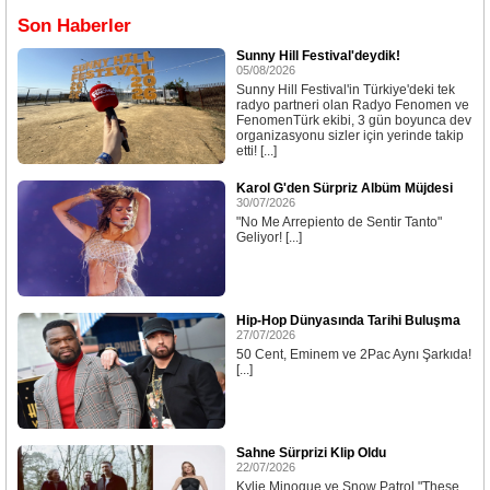
Son Haberler
Sunny Hill Festival'deydik!
05/08/2026
Sunny Hill Festival'in Türkiye'deki tek
radyo partneri olan Radyo Fenomen ve
FenomenTürk ekibi, 3 gün boyunca dev
organizasyonu sizler için yerinde takip
etti! [...]
Karol G'den Sürpriz Albüm Müjdesi
30/07/2026
"No Me Arrepiento de Sentir Tanto"
Geliyor! [...]
Hip-Hop Dünyasında Tarihi Buluşma
27/07/2026
50 Cent, Eminem ve 2Pac Aynı Şarkıda!
[...]
Sahne Sürprizi Klip Oldu
22/07/2026
Kylie Minogue ve Snow Patrol "These