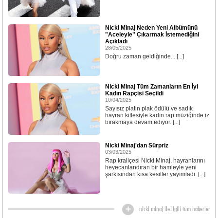
Nicki Minaj Neden Yeni Albümünü
"Aceleyle" Çıkarmak İstemediğini
Açıkladı
28/05/2025
Doğru zaman geldiğinde... [...]
Nicki Minaj Tüm Zamanların En İyi
Kadın Rapçisi Seçildi
10/04/2025
Sayısız platin plak ödülü ve sadık
hayran kitlesiyle kadın rap müziğinde iz
bırakmaya devam ediyor. [...]
Nicki Minaj'dan Sürpriz
03/03/2025
Rap kraliçesi Nicki Minaj, hayranlarını
heyecanlandıran bir hamleyle yeni
şarkısından kısa kesitler yayımladı. [...]
nicki minaj ile ilgili tüm haberler