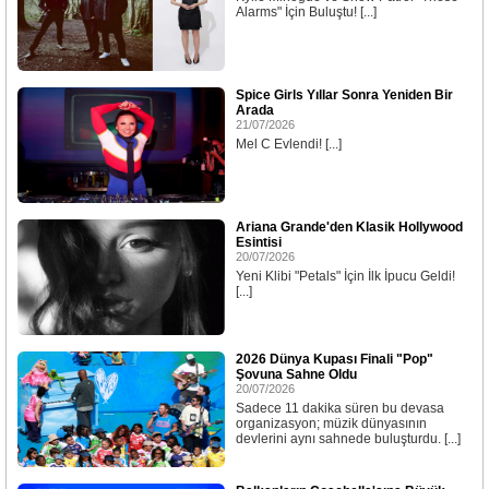
Alarms" İçin Buluştu! [...]
Spice Girls Yıllar Sonra Yeniden Bir
Arada
21/07/2026
Mel C Evlendi! [...]
Ariana Grande'den Klasik Hollywood
Esintisi
20/07/2026
Yeni Klibi "Petals" İçin İlk İpucu Geldi!
[...]
2026 Dünya Kupası Finali "Pop"
Şovuna Sahne Oldu
20/07/2026
Sadece 11 dakika süren bu devasa
organizasyon; müzik dünyasının
devlerini aynı sahnede buluşturdu. [...]