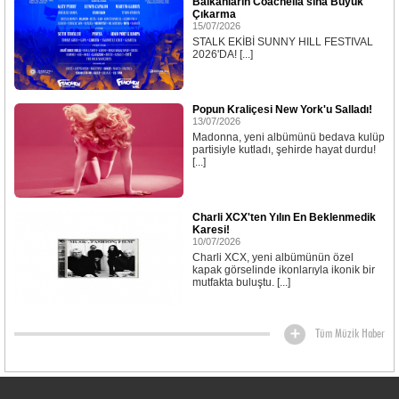
Balkanların Coachella'sına Büyük
Çıkarma
15/07/2026
STALK EKİBİ SUNNY HILL FESTIVAL
2026'DA! [...]
Popun Kraliçesi New York'u Salladı!
13/07/2026
Madonna, yeni albümünü bedava kulüp
partisiyle kutladı, şehirde hayat durdu!
[...]
Charli XCX'ten Yılın En Beklenmedik
Karesi!
10/07/2026
Charli XCX, yeni albümünün özel
kapak görselinde ikonlarıyla ikonik bir
mutfakta buluştu. [...]
Tüm Müzik Haber