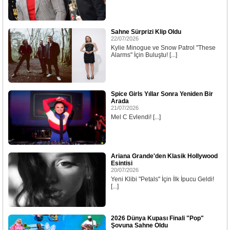
Sahne Sürprizi Klip Oldu
22/07/2026
Kylie Minogue ve Snow Patrol "These
Alarms" İçin Buluştu! [...]
Spice Girls Yıllar Sonra Yeniden Bir
Arada
21/07/2026
Mel C Evlendi! [...]
Ariana Grande'den Klasik Hollywood
Esintisi
20/07/2026
Yeni Klibi "Petals" İçin İlk İpucu Geldi!
[...]
2026 Dünya Kupası Finali "Pop"
Şovuna Sahne Oldu