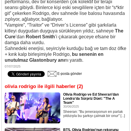
performansı, dev bir konserden çok kolektif bir terapi
seansı gibiydi. Binlerce kişi eski sevgililere içten bir “s*ktir
git” çekerken Rodrigo, dev sahnede lise balosu havasında
zıplıyor, ağlatıyor, bağlatıyor.
“Vampire”, “Traitor” ve “Driver’s License” gibi şarkılarla
kitleyi duygudan duyguya sürükleyen yıldız, sahneye
The
Cure
’dan
Robert Smith
’i çıkararak geceye efsane bir
damga daha vurdu.
Sahnedeki enerjisi, seyirciyle kurduğu bağ ve tam doz öfke
+ kırık kalp birleşimiyle Rodrigo,
bu senenin en
unutulmaz Glastonbury anı
nı yarattı.
07/07/2025
E-posta gönder
olivia rodrigo ile ilgili haberler (2)
Olivia Rodrigo ve Ed Sheeran'dan
Londra'da Sürpriz Düet: "The A
Team"
30/06/2025
Sheeran: "Bu jenerasyonun en parlak
yıldızıyla bu şarkıyı çalmak bir onur" [...]
BTS, Olivia Rodrigo'nun rekorunu