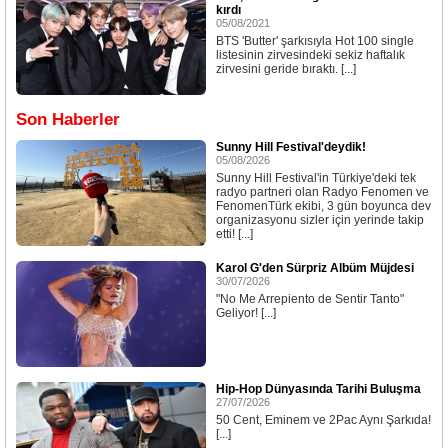
kırdı
05/08/2021
BTS 'Butter' şarkısıyla Hot 100 single
listesinin zirvesindeki sekiz haftalık
zirvesini geride bıraktı. [...]
Son Haberler
Sunny Hill Festival'deydik!
05/08/2026
Sunny Hill Festival'in Türkiye'deki tek
radyo partneri olan Radyo Fenomen ve
FenomenTürk ekibi, 3 gün boyunca dev
organizasyonu sizler için yerinde takip
etti! [...]
Karol G'den Sürpriz Albüm Müjdesi
30/07/2026
"No Me Arrepiento de Sentir Tanto"
Geliyor! [...]
Hip-Hop Dünyasında Tarihi Buluşma
27/07/2026
50 Cent, Eminem ve 2Pac Aynı Şarkıda!
[...]