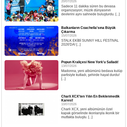
20/07/2026
Sadece 11 dakika süren bu devasa
organizasyon; müzik dünyasının
devlerini aynı sahnede buluşturdu. [...]
Balkanların Coachella'sına Büyük
Çıkarma
15/07/2026
STALK EKİBİ SUNNY HILL FESTIVAL
2026'DA! [...]
Popun Kraliçesi New York'u Salladı!
13/07/2026
Madonna, yeni albümünü bedava kulüp
partisiyle kutladı, şehirde hayat durdu!
[...]
Charli XCX'ten Yılın En Beklenmedik
Karesi!
10/07/2026
Charli XCX, yeni albümünün özel
kapak görselinde ikonlarıyla ikonik bir
mutfakta buluştu. [...]