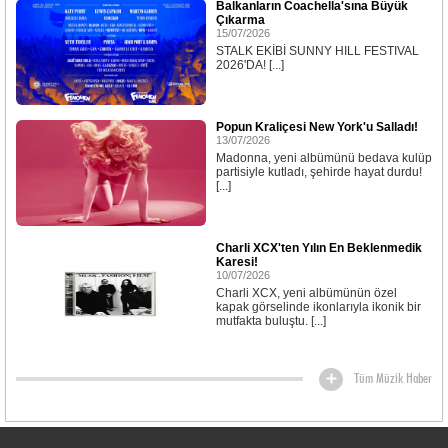
Balkanların Coachella'sına Büyük
Çıkarma
15/07/2026
STALK EKİBİ SUNNY HILL FESTIVAL
2026'DA! [...]
Popun Kraliçesi New York'u Salladı!
13/07/2026
Madonna, yeni albümünü bedava kulüp
partisiyle kutladı, şehirde hayat durdu!
[...]
Charli XCX'ten Yılın En Beklenmedik
Karesi!
10/07/2026
Charli XCX, yeni albümünün özel
kapak görselinde ikonlarıyla ikonik bir
mutfakta buluştu. [...]
Tüm Müzik Haber