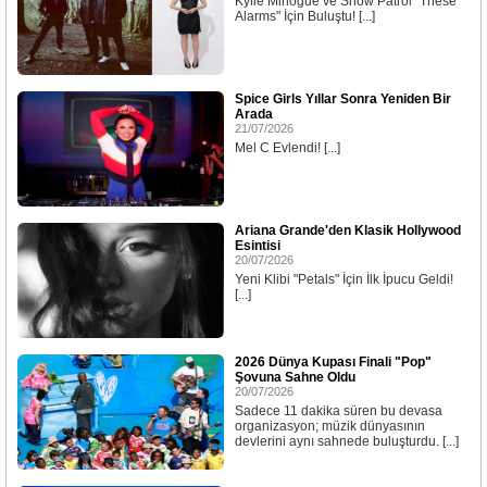
Kylie Minogue ve Snow Patrol "These
Alarms" İçin Buluştu! [...]
Spice Girls Yıllar Sonra Yeniden Bir
Arada
21/07/2026
Mel C Evlendi! [...]
Ariana Grande'den Klasik Hollywood
Esintisi
20/07/2026
Yeni Klibi "Petals" İçin İlk İpucu Geldi!
[...]
2026 Dünya Kupası Finali "Pop"
Şovuna Sahne Oldu
20/07/2026
Sadece 11 dakika süren bu devasa
organizasyon; müzik dünyasının
devlerini aynı sahnede buluşturdu. [...]