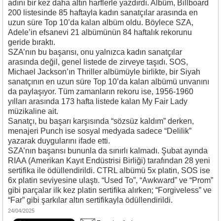
adını bir kez daha altın harflerle yazdırdı. Albüm, Billboard
200 listesinde 85 haftayla kadın sanatçılar arasında en
uzun süre Top 10’da kalan albüm oldu. Böylece SZA,
Adele’in efsanevi
21
albümünün 84 haftalık rekorunu
geride bıraktı.
SZA’nın bu başarısı, onu yalnızca kadın sanatçılar
arasında değil, genel listede de zirveye taşıdı.
SOS
,
Michael Jackson’ın
Thriller
albümüyle birlikte, bir Siyah
sanatçının en uzun süre Top 10’da kalan albümü unvanını
da paylaşıyor. Tüm zamanların rekoru ise, 1956-1960
yılları arasında 173 hafta listede kalan
My Fair Lady
müzikaline ait.
Sanatçı, bu başarı karşısında “sözsüz kaldım” derken,
menajeri Punch ise sosyal medyada sadece “Delilik”
yazarak duygularını ifade etti.
SZA’nın başarısı bununla da sınırlı kalmadı. Şubat ayında
RIAA (Amerikan Kayıt Endüstrisi Birliği) tarafından 28 yeni
sertifika ile ödüllendirildi.
CTRL
albümü 5x platin,
SOS
ise
6x platin seviyesine ulaştı. “Used To”, “Awkward” ve “Prom”
gibi parçalar ilk kez platin sertifika alırken; “Forgiveless” ve
“Far” gibi şarkılar altın sertifikayla ödüllendirildi.
24/04/2025