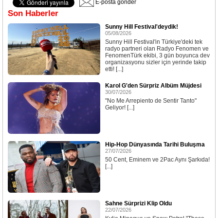
E-posta gönder
Son Haberler
Sunny Hill Festival'deydik!
05/08/2026
Sunny Hill Festival'in Türkiye'deki tek
radyo partneri olan Radyo Fenomen ve
FenomenTürk ekibi, 3 gün boyunca dev
organizasyonu sizler için yerinde takip
etti! [...]
Karol G'den Sürpriz Albüm Müjdesi
30/07/2026
"No Me Arrepiento de Sentir Tanto"
Geliyor! [...]
Hip-Hop Dünyasında Tarihi Buluşma
27/07/2026
50 Cent, Eminem ve 2Pac Aynı Şarkıda!
[...]
Sahne Sürprizi Klip Oldu
22/07/2026