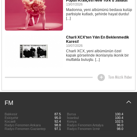
Popun Kraliçesi New York'u Salladı!
13/07/2026
Madonna, yeni albümünü bedava kulüp
partisiyle kutladı, şehirde hayat durdu!
[...]
Charli XCX'ten Yılın En Beklenmedik
Karesi!
10/07/2026
Charli XCX, yeni albümünün özel
kapak görselinde ikonlarıyla ikonik bir
mutfakta buluştu. [...]
Tüm Müzik Haber
FM
Balıkesir
87.5
Bursa
100.4
Eskişehir
95.0
İstanbul
100.4
Kocaeli
92.4
Konya
102.5
Radyo Fenomen Ankara
98.8
Radyo Fenomen Antalya
96.0
Radyo Fenomen Gaziantep
97.1
Radyo Fenomen İzmir
98.0