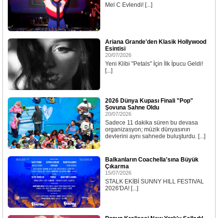
Mel C Evlendi! [...]
Ariana Grande'den Klasik Hollywood
Esintisi
20/07/2026
Yeni Klibi "Petals" İçin İlk İpucu Geldi!
[...]
2026 Dünya Kupası Finali "Pop"
Şovuna Sahne Oldu
20/07/2026
Sadece 11 dakika süren bu devasa
organizasyon; müzik dünyasının
devlerini aynı sahnede buluşturdu. [...]
Balkanların Coachella'sına Büyük
Çıkarma
15/07/2026
STALK EKİBİ SUNNY HILL FESTIVAL
2026'DA! [...]