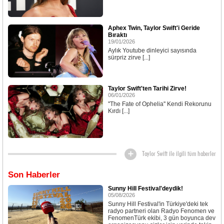
Aphex Twin, Taylor Swift'i Geride
Bıraktı
19/01/2026
Aylık Youtube dinleyici sayısında
sürpriz zirve [...]
Taylor Swift'ten Tarihi Zirve!
06/01/2026
''The Fate of Ophelia'' Kendi Rekorunu
Kırdı [...]
Taylor Swift ile ilgili tüm haberler
Son Haberler
Sunny Hill Festival'deydik!
05/08/2026
Sunny Hill Festival'in Türkiye'deki tek
radyo partneri olan Radyo Fenomen ve
FenomenTürk ekibi, 3 gün boyunca dev