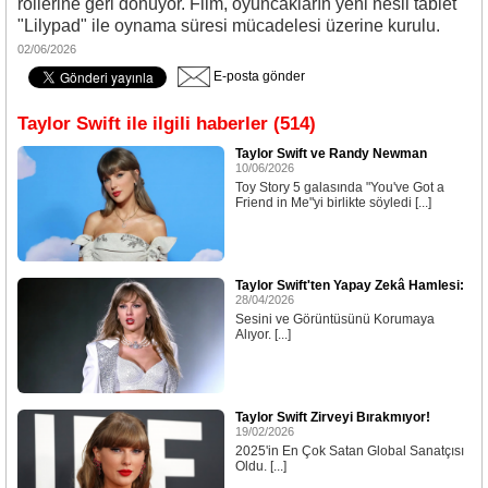
rollerine geri dönüyor. Film, oyuncakların yeni nesil tablet
"Lilypad" ile oynama süresi mücadelesi üzerine kurulu.
02/06/2026
E-posta gönder
Taylor Swift ile ilgili haberler (514)
Taylor Swift ve Randy Newman
10/06/2026
Toy Story 5 galasında "You've Got a
Friend in Me"yi birlikte söyledi [...]
Taylor Swift'ten Yapay Zekâ Hamlesi:
28/04/2026
Sesini ve Görüntüsünü Korumaya
Alıyor. [...]
Taylor Swift Zirveyi Bırakmıyor!
19/02/2026
2025'in En Çok Satan Global Sanatçısı
Oldu. [...]