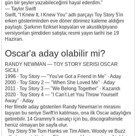
gün bir şeyler yazabileceğimi hayal ederdim."
— Taylor Swift
Swift, "I Knew It, I Knew You" adlı parçayı Toy Story 5'in
erken gösteriminden eve döner dönmez kaleme aldığını
paylaştı. Şarkının fiziksel kopyaları ve akustik/piyano
versiyonları şimdiden satışta; resmi yayın tarihi ise 19
Haziran.
Oscar'a aday olabilir mi?
RANDY NEWMAN — TOY STORY SERISI OSCAR
SICILI
1996 · Toy Story
— "You've Got a Friend in Me" · Aday
2000 · Toy Story 2
— "When She Loved Me" · Aday
2011 · Toy Story 3
— "We Belong Together" ·
Kazandı
2020 · Toy Story 4
— "I Can't Let You Throw Yourself
Away" · Aday
Her filmde aday gösterilen Randy Newman'ın mirasını
taşıyan bu seriye Swift'in katılması, ona ilk Oscar adaylığını
getirebilir. 14 Grammy'li sanatçı için bu, discografisinde
henüz olmayan bir sayfa olur.
Toy Story 5'te Tom Hanks ve Tim Allen, Woody ve Buzz