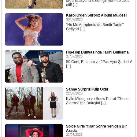
organizasyonu sizler için yerinde takip
etti! [...]
Karol G'den Sürpriz Albüm Müjdesi
30/07/2026
"No Me Arrepiento de Sentir Tanto"
Geliyor! [...]
Hip-Hop Dünyasında Tarihi Buluşma
27/07/2026
50 Cent, Eminem ve 2Pac Aynı Şarkıda!
[...]
Sahne Sürprizi Klip Oldu
22/07/2026
Kylie Minogue ve Snow Patrol "These
Alarms" İçin Buluştu! [...]
Spice Girls Yıllar Sonra Yeniden Bir
Arada
21/07/2026