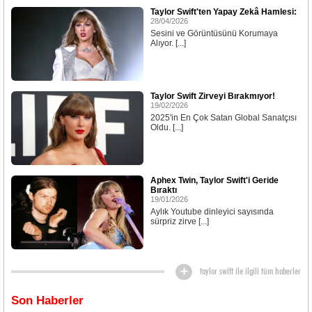
Taylor Swift'ten Yapay Zekâ Hamlesi:
28/04/2026
Sesini ve Görüntüsünü Korumaya
Alıyor. [...]
Taylor Swift Zirveyi Bırakmıyor!
19/02/2026
2025'in En Çok Satan Global Sanatçısı
Oldu. [...]
Aphex Twin, Taylor Swift'i Geride
Bıraktı
19/01/2026
Aylık Youtube dinleyici sayısında
sürpriz zirve [...]
taylor swift ile ilgili tüm haberler
Son Haberler