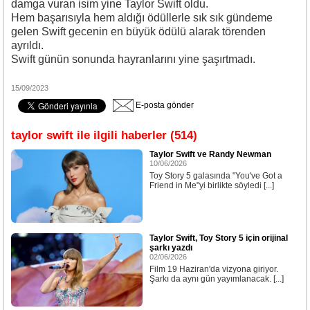
damga vuran isim yine Taylor Swift oldu.
Hem başarısıyla hem aldığı ödüllerle sık sık gündeme
gelen Swift gecenin en büyük ödülü alarak törenden
ayrıldı.
Swift günün sonunda hayranlarını yine şaşırtmadı.
15/09/2023
E-posta gönder
taylor swift ile ilgili haberler (514)
Taylor Swift ve Randy Newman
10/06/2026
Toy Story 5 galasında "You've Got a
Friend in Me"yi birlikte söyledi [...]
Taylor Swift, Toy Story 5 için orijinal
şarkı yazdı
02/06/2026
Film 19 Haziran'da vizyona giriyor.
Şarkı da aynı gün yayımlanacak. [...]