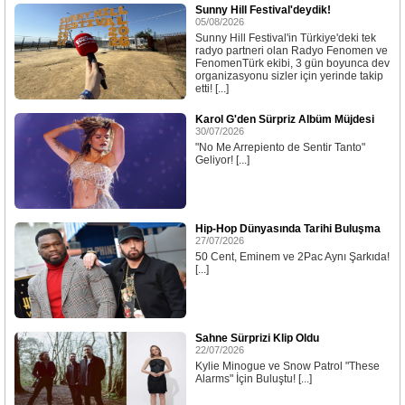
Sunny Hill Festival'deydik!
05/08/2026
Sunny Hill Festival'in Türkiye'deki tek
radyo partneri olan Radyo Fenomen ve
FenomenTürk ekibi, 3 gün boyunca dev
organizasyonu sizler için yerinde takip
etti! [...]
Karol G'den Sürpriz Albüm Müjdesi
30/07/2026
"No Me Arrepiento de Sentir Tanto"
Geliyor! [...]
Hip-Hop Dünyasında Tarihi Buluşma
27/07/2026
50 Cent, Eminem ve 2Pac Aynı Şarkıda!
[...]
Sahne Sürprizi Klip Oldu
22/07/2026
Kylie Minogue ve Snow Patrol "These
Alarms" İçin Buluştu! [...]