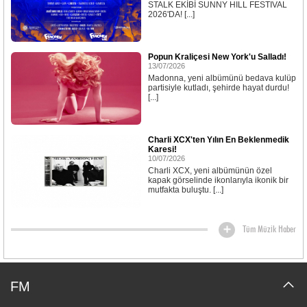
STALK EKİBİ SUNNY HILL FESTIVAL
2026'DA! [...]
Popun Kraliçesi New York'u Salladı!
13/07/2026
Madonna, yeni albümünü bedava kulüp
partisiyle kutladı, şehirde hayat durdu!
[...]
Charli XCX'ten Yılın En Beklenmedik
Karesi!
10/07/2026
Charli XCX, yeni albümünün özel
kapak görselinde ikonlarıyla ikonik bir
mutfakta buluştu. [...]
Tüm Müzik Haber
FM