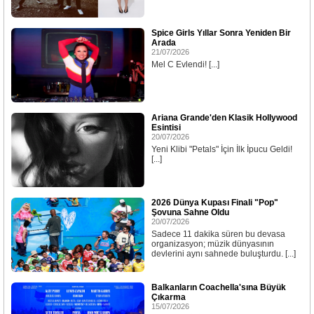
Spice Girls Yıllar Sonra Yeniden Bir
Arada
21/07/2026
Mel C Evlendi! [...]
Ariana Grande'den Klasik Hollywood
Esintisi
20/07/2026
Yeni Klibi "Petals" İçin İlk İpucu Geldi!
[...]
2026 Dünya Kupası Finali "Pop"
Şovuna Sahne Oldu
20/07/2026
Sadece 11 dakika süren bu devasa
organizasyon; müzik dünyasının
devlerini aynı sahnede buluşturdu. [...]
Balkanların Coachella'sına Büyük
Çıkarma
15/07/2026