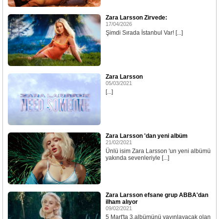
Zara Larsson Zirvede:
17/04/2026
Şimdi Sırada İstanbul Var! [...]
Zara Larsson
05/03/2021
[...]
Zara Larsson 'dan yeni albüm
21/02/2021
Ünlü isim Zara Larsson 'un yeni albümü
yakında sevenleriyle [...]
Zara Larsson efsane grup ABBA'dan
ilham alıyor
09/02/2021
5 Mart'ta 3.albümünü yayınlayacak olan