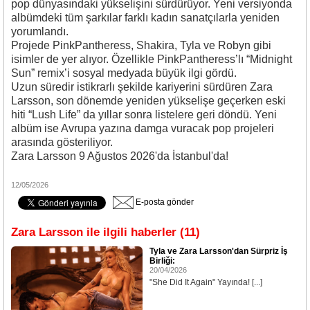
pop dünyasındaki yükselişini sürdürüyor. Yeni versiyonda
albümdeki tüm şarkılar farklı kadın sanatçılarla yeniden
yorumlandı.
Projede
PinkPantheress
,
Shakira
,
Tyla
ve
Robyn
gibi
isimler de yer alıyor. Özellikle PinkPantheress’lı “Midnight
Sun” remix’i sosyal medyada büyük ilgi gördü.
Uzun süredir istikrarlı şekilde kariyerini sürdüren Zara
Larsson, son dönemde yeniden yükselişe geçerken eski
hiti “Lush Life” da yıllar sonra listelere geri döndü. Yeni
albüm ise Avrupa yazına damga vuracak pop projeleri
arasında gösteriliyor.
Zara Larsson 9 Ağustos 2026'da İstanbul'da!
12/05/2026
E-posta gönder
Zara Larsson ile ilgili haberler (11)
Tyla ve Zara Larsson'dan Sürpriz İş
Birliği:
20/04/2026
"She Did It Again" Yayında! [...]