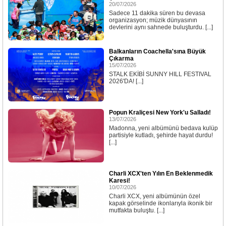
20/07/2026
Sadece 11 dakika süren bu devasa
organizasyon; müzik dünyasının
devlerini aynı sahnede buluşturdu. [...]
Balkanların Coachella'sına Büyük
Çıkarma
15/07/2026
STALK EKİBİ SUNNY HILL FESTIVAL
2026'DA! [...]
Popun Kraliçesi New York'u Salladı!
13/07/2026
Madonna, yeni albümünü bedava kulüp
partisiyle kutladı, şehirde hayat durdu!
[...]
Charli XCX'ten Yılın En Beklenmedik
Karesi!
10/07/2026
Charli XCX, yeni albümünün özel
kapak görselinde ikonlarıyla ikonik bir
mutfakta buluştu. [...]