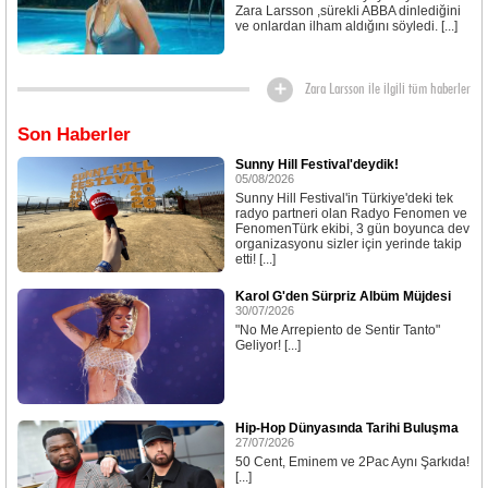
Zara Larsson ,sürekli ABBA dinlediğini
ve onlardan ilham aldığını söyledi. [...]
Zara Larsson ile ilgili tüm haberler
Son Haberler
Sunny Hill Festival'deydik!
05/08/2026
Sunny Hill Festival'in Türkiye'deki tek
radyo partneri olan Radyo Fenomen ve
FenomenTürk ekibi, 3 gün boyunca dev
organizasyonu sizler için yerinde takip
etti! [...]
Karol G'den Sürpriz Albüm Müjdesi
30/07/2026
"No Me Arrepiento de Sentir Tanto"
Geliyor! [...]
Hip-Hop Dünyasında Tarihi Buluşma
27/07/2026
50 Cent, Eminem ve 2Pac Aynı Şarkıda!
[...]