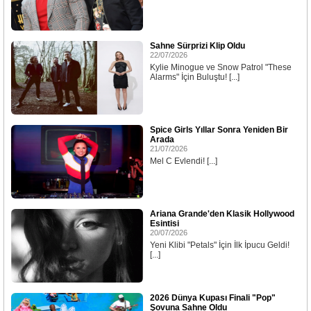
Sahne Sürprizi Klip Oldu
22/07/2026
Kylie Minogue ve Snow Patrol "These
Alarms" İçin Buluştu! [...]
Spice Girls Yıllar Sonra Yeniden Bir
Arada
21/07/2026
Mel C Evlendi! [...]
Ariana Grande'den Klasik Hollywood
Esintisi
20/07/2026
Yeni Klibi "Petals" İçin İlk İpucu Geldi!
[...]
2026 Dünya Kupası Finali "Pop"
Şovuna Sahne Oldu